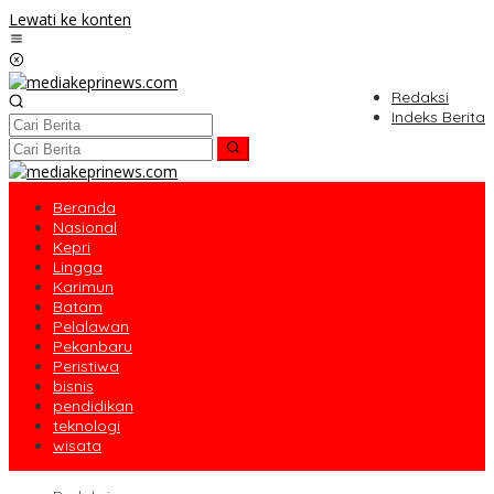
Lewati ke konten
Redaksi
Indeks Berita
Beranda
Nasional
Kepri
Lingga
Karimun
Batam
Pelalawan
Pekanbaru
Peristiwa
bisnis
pendidikan
teknologi
wisata