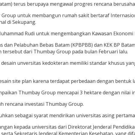
am) terus berupaya mengawal progres rencana berusaha pa
y Group untuk membangun rumah sakit bertaraf Internasion
al di Sekupang.
, Muhammad Rudi untuk mengembangkan Kawasan Ekonomi 
dan Pelabuhan Bebas Batam (KPBPBB) dan KEK BP Batam, 
tersebut dari Thumbay Group pada bulan Februari lalu.
sain unversitas kedokteran memiliki standar khusus yang h
esain site plan karena terdapat perbedaan dengan bentuk l
ikan Thumbay Group mencapai 3 hektare dengan nilai inves
 rencana investasi Thumbay Group.
hkan sebagai syarat mendirikan universitas asing pertama 
ngan kepada universitas dari Direktorat Jenderal Pendidika
serta Sekretaris Jenderal Kementerian Kesehatan, yang di