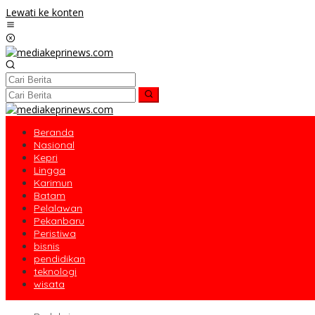
Lewati ke konten
Beranda
Nasional
Kepri
Lingga
Karimun
Batam
Pelalawan
Pekanbaru
Peristiwa
bisnis
pendidikan
teknologi
wisata