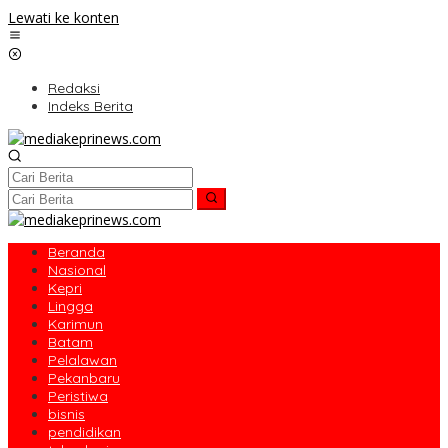
Lewati ke konten
Redaksi
Indeks Berita
Beranda
Nasional
Kepri
Lingga
Karimun
Batam
Pelalawan
Pekanbaru
Peristiwa
bisnis
pendidikan