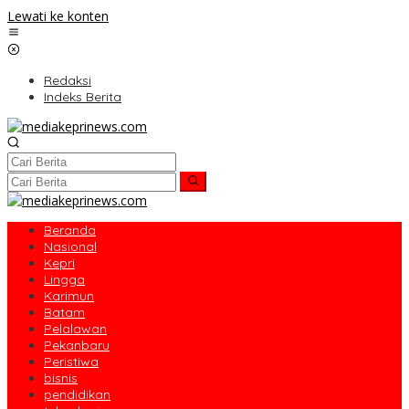
Lewati ke konten
Redaksi
Indeks Berita
Beranda
Nasional
Kepri
Lingga
Karimun
Batam
Pelalawan
Pekanbaru
Peristiwa
bisnis
pendidikan