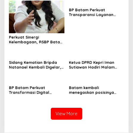
BP Batam Perkuat
Transparansi Layanan
Pertanahan, Alokasi Tanah
Reguler Segera Hadir
Melalui LMS
Perkuat Sinergi
Kelembagaan, RSBP Batam
dan BPOM Pastikan
Pelayanan dan
Ketersediaan Obat Aman
Sidang Kematian Bripda
Ketua DPRD Kepri Iman
Natanael Kembali Digelar,
Sutiawan Hadiri Malam
PN Batam Dijaga Ketat
Cinta Rasul Cinta Negeri,
Pihak Kepolisian
Perkuat Ukhuwah dan
Semangat Persatuan
BP Batam Perkuat
Batam kembali
Transformasi Digital
menegaskan posisinya
melalui Pengembangan
sebagai salah satu daerah
Super Apps
unggulan untuk investasi di
Indonesia
View More