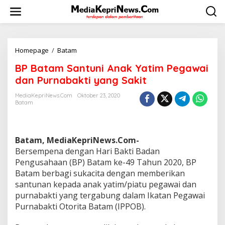
L
e
w
a
t
i
Homepage
/
Batam
B
k
P
BP Batam Santuni Anak Yatim Pegawai
e
B
k
a
dan Purnabakti yang Sakit
o
t
n
a
MediaKepriNews.com
Oktober 23, 2020
t
Batam
m
e
S
n
a
n
Batam, MediaKepriNews.Com-
t
u
Bersempena dengan Hari Bakti Badan
n
Pengusahaan (BP) Batam ke-49 Tahun 2020, BP
i
Batam berbagi sukacita dengan memberikan
A
santunan kepada anak yatim/piatu pegawai dan
n
purnabakti yang tergabung dalam Ikatan Pegawai
a
k
Purnabakti Otorita Batam (IPPOB).
Y
a