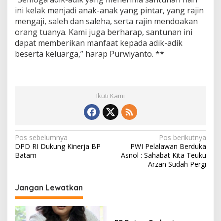
ini kelak menjadi anak-anak yang pintar, yang rajin
mengaji, saleh dan saleha, serta rajin mendoakan
orang tuanya. Kami juga berharap, santunan ini
dapat memberikan manfaat kepada adik-adik
beserta keluarga,” harap Purwiyanto. **
Ikuti Kami
N
Pos sebelumnya
Pos berikutnya
DPD RI Dukung Kinerja BP
PWI Pelalawan Berduka
a
Batam
Asnol : Sahabat Kita Teuku
v
Arzan Sudah Pergi
i
Jangan Lewatkan
g
a