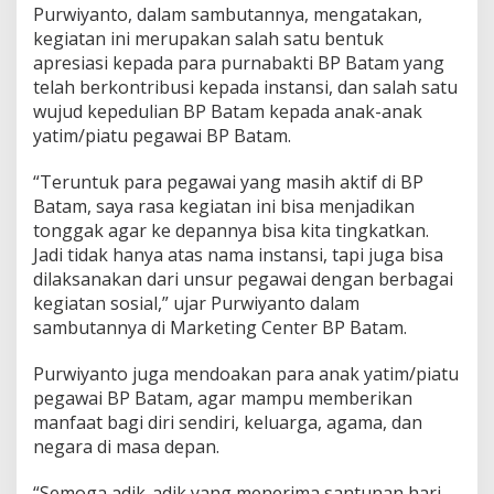
Purwiyanto, dalam sambutannya, mengatakan,
n
g
kegiatan ini merupakan salah satu bentuk
S
apresiasi kepada para purnabakti BP Batam yang
a
telah berkontribusi kepada instansi, dan salah satu
k
wujud kepedulian BP Batam kepada anak-anak
i
yatim/piatu pegawai BP Batam.
t
“Teruntuk para pegawai yang masih aktif di BP
Batam, saya rasa kegiatan ini bisa menjadikan
tonggak agar ke depannya bisa kita tingkatkan.
Jadi tidak hanya atas nama instansi, tapi juga bisa
dilaksanakan dari unsur pegawai dengan berbagai
kegiatan sosial,” ujar Purwiyanto dalam
sambutannya di Marketing Center BP Batam.
Purwiyanto juga mendoakan para anak yatim/piatu
pegawai BP Batam, agar mampu memberikan
manfaat bagi diri sendiri, keluarga, agama, dan
negara di masa depan.
“Semoga adik-adik yang menerima santunan hari