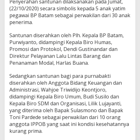
Penyerahan santunan dilaksanakan pada Jumat,
t
(22/10/2020) secara simbolis kepada 5 anak yatim
i
pegawai BP Batam sebagai perwakilan dari 30 anak
m
P
penerima.
e
g
Santunan diserahkan oleh Plh. Kepala BP Batam,
a
Purwiyanto, didampingi Kepala Biro Humas,
w
Promosi dan Protokol, Dendi Gustinandar dan
a
i
Direktur Pelayanan Lalu Lintas Barang dan
d
Penanaman Modal, Harlas Buana.
a
n
Sedangkan santunan bagi para purnabakti
P
diserahkan oleh Anggota Bidang Keuangan dan
u
r
Administrasi, Wahjoe Triwidijo Keontjoro,
n
didampingi Kepala Biro Umum, Budi Susilo dan
a
Kepala Biro SDM dan Organisasi, Lilik Lujayanti,
b
yang diterima oleh Bapak Sulasmono dan Bapak
a
k
Toni Pardede sebagai perwakilan dari 10 orang
t
anggota IPPOB yang saat ini kondisi kesehatannya
i
kurang prima.
y
a