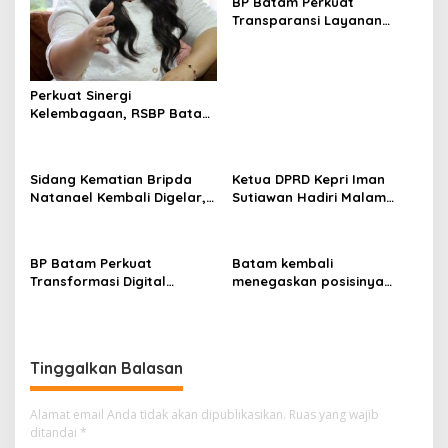
s
BP Batam Perkuat
Transparansi Layanan
i
Pertanahan, Alokasi Tanah
p
Reguler Segera Hadir
Melalui LMS
o
Perkuat Sinergi
s
Kelembagaan, RSBP Batam
dan BPOM Pastikan
Pelayanan dan
Ketersediaan Obat Aman
Sidang Kematian Bripda
Ketua DPRD Kepri Iman
Natanael Kembali Digelar,
Sutiawan Hadiri Malam
PN Batam Dijaga Ketat
Cinta Rasul Cinta Negeri,
Pihak Kepolisian
Perkuat Ukhuwah dan
Semangat Persatuan
BP Batam Perkuat
Batam kembali
Transformasi Digital
menegaskan posisinya
melalui Pengembangan
sebagai salah satu daerah
Super Apps
unggulan untuk investasi di
Indonesia
Tinggalkan Balasan
Alamat email Anda tidak akan dipublikasikan.
Ruas yang wajib
ditandai
*