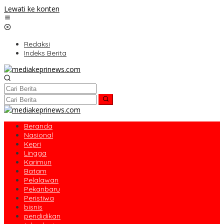
Lewati ke konten
Redaksi
Indeks Berita
Beranda
Nasional
Kepri
Lingga
Karimun
Batam
Pelalawan
Pekanbaru
Peristiwa
bisnis
pendidikan