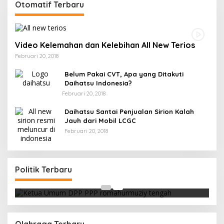
Otomatif Terbaru
Video Kelemahan dan Kelebihan All New Terios
Februari 20, 2018
Belum Pakai CVT, Apa yang Ditakuti
Daihatsu Indonesia?
Februari 20, 2018
Daihatsu Santai Penjualan Sirion Kalah
Jauh dari Mobil LCGC
Februari 20, 2018
Strategi PPP Menangkan Duet Ganjar dan Gus
Yasin
Politik Terbaru
Di Berita, Politik
|
Februari 19, 2018
Olahraga Terbaru