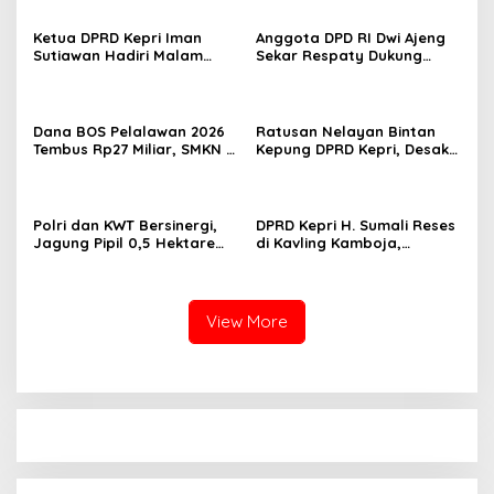
Ketua DPRD Kepri Iman
Anggota DPD RI Dwi Ajeng
Sutiawan Hadiri Malam
Sekar Respaty Dukung
Cinta Rasul Cinta Negeri,
Penuh Karang Taruna
Perkuat Ukhuwah dan
Sungai Pelunggut Gelar
Semangat Persatuan
Peringatan HUT RI 2026
Dana BOS Pelalawan 2026
Ratusan Nelayan Bintan
Tembus Rp27 Miliar, SMKN 1
Kepung DPRD Kepri, Desak
Pangkalan Kerinci Terima
Cabut Izin Tambang Pasir
Alokasi Terbesar
Laut dan PSN Pulau Poto
Polri dan KWT Bersinergi,
DPRD Kepri H. Sumali Reses
Jagung Pipil 0,5 Hektare
di Kavling Kamboja,
Ditanam untuk Perkuat
Tampung Aspirasi
Ketahanan Pangan Desa
Masyarakat
Mulya Subur
View More