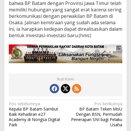
bahwa BP Batam dengan Provinsi Jawa Timur telah
memiliki hubungan yang sangat erat karena sering
berkomunikasi dengan perwakilan BP Batam di
Osaka. Jalinan kemitraan yang sudah ada selama
ini, ia harapkan kedepan dapat direalisasikan dalam
bentuk investasi-investasi baru.(hms)
Ikuti Kami
N
Pos sebelumnya
Pos berikutnya
Kepala BP Batam Sambut
BP Batam Teken MoU
a
Baik Kehadiran e27
Dengan BSN, Permudah
v
Academy di Nongsa Digital
Penerapan SNI bagi Pelaku
Park
Usaha
i