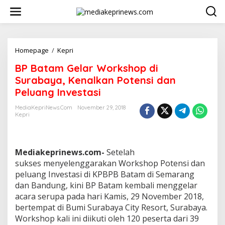
L
e
w
a
t
i
Homepage
/
Kepri
B
k
P
BP Batam Gelar Workshop di
e
B
k
a
Surabaya, Kenalkan Potensi dan
o
t
Peluang Investasi
n
a
t
m
MediaKepriNews.com
November 29, 2018
e
G
Kepri
n
e
l
a
r
Mediakeprinews.com-
Setelah
W
sukses menyelenggarakan Workshop Potensi dan
o
peluang Investasi di KPBPB Batam di Semarang
r
dan Bandung, kini BP Batam kembali menggelar
k
s
acara serupa pada hari Kamis, 29 November 2018,
h
bertempat di Bumi Surabaya City Resort, Surabaya.
o
Workshop kali ini diikuti oleh 120 peserta dari 39
p