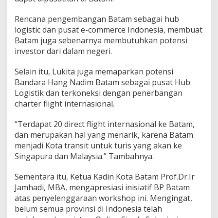
i
d
Rencana pengembangan Batam sebagai hub
a
logistic dan pusat e-commerce Indonesia, membuat
n
Batam juga sebenarnya membutuhkan potensi
P
investor dari dalam negeri.
e
l
u
Selain itu, Lukita juga memaparkan potensi
a
Bandara Hang Nadim Batam sebagai pusat Hub
n
Logistik dan terkoneksi dengan penerbangan
g
charter flight internasional.
I
n
v
“Terdapat 20 direct flight internasional ke Batam,
e
dan merupakan hal yang menarik, karena Batam
s
menjadi Kota transit untuk turis yang akan ke
t
Singapura dan Malaysia.” Tambahnya.
a
s
i
Sementara itu, Ketua Kadin Kota Batam Prof.Dr.Ir
Jamhadi, MBA, mengapresiasi inisiatif BP Batam
atas penyelenggaraan workshop ini. Mengingat,
belum semua provinsi di Indonesia telah