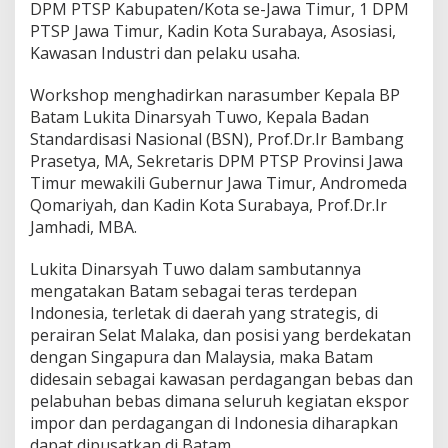
DPM PTSP Kabupaten/Kota se-Jawa Timur, 1 DPM
d
PTSP Jawa Timur, Kadin Kota Surabaya, Asosiasi,
i
S
Kawasan Industri dan pelaku usaha.
u
r
Workshop menghadirkan narasumber Kepala BP
a
Batam Lukita Dinarsyah Tuwo, Kepala Badan
b
Standardisasi Nasional (BSN), Prof.Dr.Ir Bambang
a
y
Prasetya, MA, Sekretaris DPM PTSP Provinsi Jawa
a
Timur mewakili Gubernur Jawa Timur, Andromeda
,
Qomariyah, dan Kadin Kota Surabaya, Prof.Dr.Ir
K
Jamhadi, MBA.
e
n
a
Lukita Dinarsyah Tuwo dalam sambutannya
l
mengatakan Batam sebagai teras terdepan
k
Indonesia, terletak di daerah yang strategis, di
a
perairan Selat Malaka, dan posisi yang berdekatan
n
P
dengan Singapura dan Malaysia, maka Batam
o
didesain sebagai kawasan perdagangan bebas dan
t
pelabuhan bebas dimana seluruh kegiatan ekspor
e
impor dan perdagangan di Indonesia diharapkan
n
dapat dipusatkan di Batam.
s