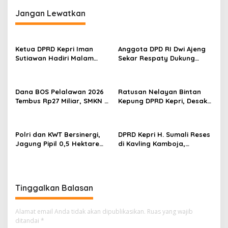
g
Jangan Lewatkan
a
s
Ketua DPRD Kepri Iman
Anggota DPD RI Dwi Ajeng
i
Sutiawan Hadiri Malam
Sekar Respaty Dukung
p
Cinta Rasul Cinta Negeri,
Penuh Karang Taruna
Perkuat Ukhuwah dan
Sungai Pelunggut Gelar
o
Semangat Persatuan
Peringatan HUT RI 2026
Dana BOS Pelalawan 2026
Ratusan Nelayan Bintan
s
Tembus Rp27 Miliar, SMKN 1
Kepung DPRD Kepri, Desak
Pangkalan Kerinci Terima
Cabut Izin Tambang Pasir
Alokasi Terbesar
Laut dan PSN Pulau Poto
Polri dan KWT Bersinergi,
DPRD Kepri H. Sumali Reses
Jagung Pipil 0,5 Hektare
di Kavling Kamboja,
Ditanam untuk Perkuat
Tampung Aspirasi
Ketahanan Pangan Desa
Masyarakat
Mulya Subur
Tinggalkan Balasan
Alamat email Anda tidak akan dipublikasikan.
Ruas yang wajib
ditandai
*