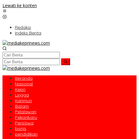
Lewati ke konten
Redaksi
Indeks Berita
Beranda
Nasional
Kepri
Lingga
Karimun
Batam
Pelalawan
Pekanbaru
Peristiwa
bisnis
pendidikan