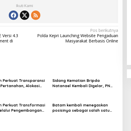
Ikuti Kami
Pos berikutnya
 Versi 4.3
Polda Kepri Launching Website Pengaduan
ent di
Masyarakat Berbasis Online
 Perkuat Transparansi
Sidang Kematian Bripda
Pertanahan, Alokasi
Natanael Kembali Digelar, PN
guler Segera Hadir
Batam Dijaga Ketat Pihak
LMS
Kepolisian
 Perkuat Transformasi
Batam kembali menegaskan
melalui Pengembangan
posisinya sebagai salah satu
ps
daerah unggulan untuk investasi
di Indonesia