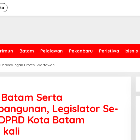
ita
rimun
Batam
Pelalawan
Pekanbaru
Peristiwa
bisnis
 Perlindungan Profesi Wartawan
 Batam Serta
angunan, Legislator Se-
i DPRD Kota Batam
 kali