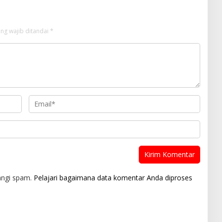
ng wajib ditandai
*
angi spam.
Pelajari bagaimana data komentar Anda diproses