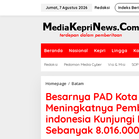
L
e
Jumat, 7 Agustus 2026
Redaksi
Indeks Ber
w
a
t
i
k
e
k
Beranda
Nasional
Kepri
Lingga
Ka
o
n
t
Redaksi
Pedoman Media Cyber
Visi & Misi
SOP
e
n
Homepage
/
Batam
B
e
Besarnya PAD Kota
s
a
Meningkatnya Pemb
r
n
indonesia Kunjung
y
a
Sebanyak 8.016.000
P
A