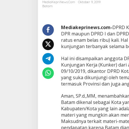
D
MediaKepriNews.com
Oktober 9, 2019
K
Batam
o
t
a
B
Mediakeprinews.com-
DPRD K
a
DPR maupun DPRD I dan DPRD II
t
ratus enam belas ribu) kali. Ha
a
kunjungan terbanyak selama b
m
S
e
Hal ini disampaikan anggota D
r
Kunjungan Kerja (Kunker) dari
t
09/10/2019, dikantor DPRD Kot
a
yang suka dikunjungi oleh tem
M
termasuk Provinsi dan juga an
e
n
i
Aman, SP.d.,MM, menambahkan 
n
Batam dikenal sebagai Kota yan
g
Kabupaten/Kota yang lain ada
k
materi yang mungkin akan menj
a
t
Maksudnya terkait materi-mate
n
pendapatan karena Batam dian