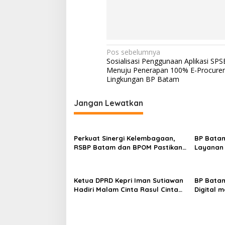
e
-
i
n
d
o
N
Pos sebelumnya
n
Sosialisasi Penggunaan Aplikasi SPSE
a
e
Menuju Penerapan 100% E-Procurem
s
v
Lingkungan BP Batam
i
a
i
K
Jangan Lewatkan
g
u
n
a
j
s
u
Perkuat Sinergi Kelembagaan,
BP Batam
n
RSBP Batam dan BPOM Pastikan
Layanan 
i
g
Pelayanan dan Ketersediaan
Tanah Re
p
i
Obat Aman
Melalui 
D
o
Ketua DPRD Kepri Iman Sutiawan
BP Batam
P
Hadiri Malam Cinta Rasul Cinta
Digital 
s
R
Negeri, Perkuat Ukhuwah dan
Super Ap
D
Semangat Persatuan
K
o