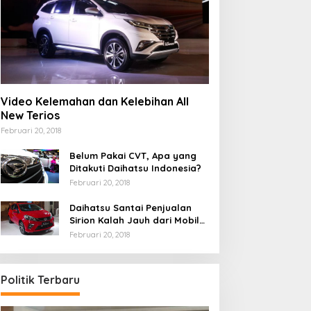
Video Kelemahan dan Kelebihan All
New Terios
Februari 20, 2018
Belum Pakai CVT, Apa yang
Ditakuti Daihatsu Indonesia?
Februari 20, 2018
Daihatsu Santai Penjualan
Sirion Kalah Jauh dari Mobil
LCGC
Februari 20, 2018
Politik Terbaru