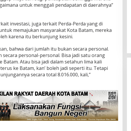
bagaimana untuk menggali pendapatan di daerahnya”
ait investasi, juga terkait Perda-Perda yang di
Ini Dia Hubungan Partai Garuda
m untuk memajukan masyarakat Kota Batam, mereka
dengan Gerindra
eh karena itu berkunjung kesini.
Di Berita, Politik
|
Februari 19, 2018
an, bahwa dari jumlah itu bukan secara personal.
 secara personal-personal. Bisa jadi satu orang
 Batam. Atau bisa jadi dalam setahun lima kali
erus ke Batam, kan’ boleh jadi seperti itu. Tetapi
njungannya secara total 8.016.000, kali,”