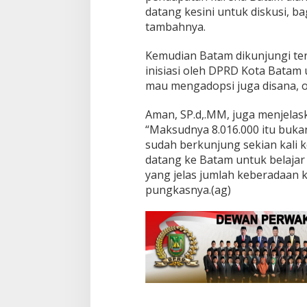
y
datang kesini untuk diskusi, 
a
tambahnya.
P
e
m
Kemudian Batam dikunjungi terk
b
inisiasi oleh DPRD Kota Bata
a
mau mengadopsi juga disana, ol
n
g
Aman, SP.d,.MM, juga menjelask
u
n
“Maksudnya 8.016.000 itu bukan
a
sudah berkunjung sekian kali ke
n
datang ke Batam untuk belajar t
,
yang jelas jumlah keberadaan ku
L
e
pungkasnya.(ag)
g
i
s
l
a
t
o
r
S