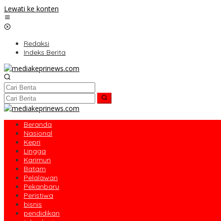
Lewati ke konten
Redaksi
Indeks Berita
Beranda
Nasional
Kepri
Lingga
Karimun
Batam
Pelalawan
Pekanbaru
Peristiwa
bisnis
pendidikan