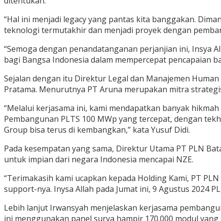
ditentukan.
“Hal ini menjadi legacy yang pantas kita banggakan. Di
teknologi termutakhir dan menjadi proyek dengan pembang
“Semoga dengan penandatanganan perjanjian ini, Insya A
bagi Bangsa Indonesia dalam mempercepat pencapaian bau
Sejalan dengan itu Direktur Legal dan Manajemen Human 
Pratama. Menurutnya PT Aruna merupakan mitra strategi
“Melalui kerjasama ini, kami mendapatkan banyak hikmah d
Pembangunan PLTS 100 MWp yang tercepat, dengan tekhnol
Group bisa terus di kembangkan,” kata Yusuf Didi.
Pada kesempatan yang sama, Direktur Utama PT PLN Ba
untuk impian dari negara Indonesia mencapai NZE.
“Terimakasih kami ucapkan kepada Holding Kami, PT PLN
support-nya. Inysa Allah pada Jumat ini, 9 Agustus 2024 
Lebih lanjut Irwansyah menjelaskan kerjasama pembangu
ini menggunakan panel surya hampir 170.000 modul yang te