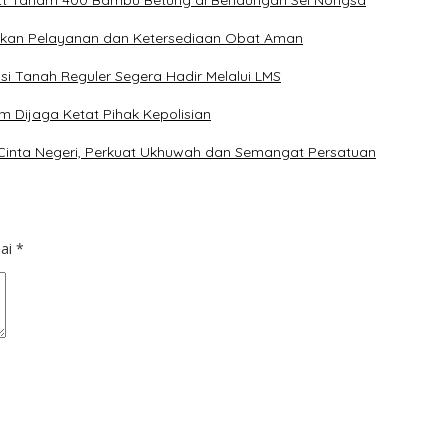
tt Tanam 400 Bambu Betung di Bendungan Sei Nongsa
ikan Pelayanan dan Ketersediaan Obat Aman
i Tanah Reguler Segera Hadir Melalui LMS
m Dijaga Ketat Pihak Kepolisian
 Cinta Negeri, Perkuat Ukhuwah dan Semangat Persatuan
dai
*