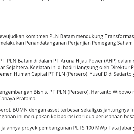
mewujudkan komitmen PLN Batam mendukung Transformasi
m melakukan Penandatanganan Perjanjian Pemegang Saham 
 PT PLN Batam di dalam PT Aruna Hijau Power (AHP) dalam 
ar Sejahtera. Kegiatan ini di hadiri langsung oleh Direkt
men Human Capital PT PLN (Persero), Yusuf Didi Setiarto y
Pengembangan Bisnis, PT PLN (Persero), Hartanto Wibow
Cahaya Pratama.
ero), BUMN dengan asset terbesar sekaligus jantungnya I
anan ini merupakan kolaborasi dari dua perusahaan besar 
 jalannya proyek pembangunan PLTS 100 MWp Tata Jabar yan