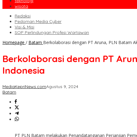
teknologi
wisata
Redaksi
Pedoman Media Cyber
Visi & Misi
SOP Perlindungan Profesi Wartawan
Homepage
/
Batam
Berkolaborasi dengan PT Aruna, PLN Batam Ak
Berkolaborasi dengan PT Arun
Indonesia
MediaKepriNews.com
Agustus 9, 2024
Batam
PT PLN Batam melakukan Penandatanganan Perjanjian Pemega