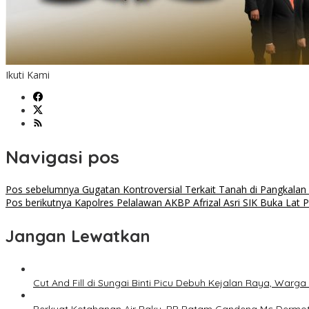
Ikuti Kami
Navigasi pos
Pos sebelumnya
Gugatan Kontroversial Terkait Tanah di Pangkalan 
Pos berikutnya
Kapolres Pelalawan AKBP Afrizal Asri SIK Buka Lat
Jangan Lewatkan
Cut And Fill di Sungai Binti Picu Debuh Kejalan Raya, War