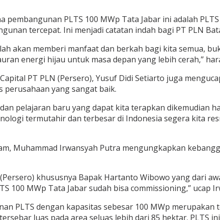
mana pembangunan PLTS 100 MWp Tata Jabar ini adalah PLT
unan tercepat. Ini menjadi catatan indah bagi PT PLN Bata
llah akan memberi manfaat dan berkah bagi kita semua, b
ran energi hijau untuk masa depan yang lebih cerah,” har
Capital PT PLN (Persero), Yusuf Didi Setiarto juga meng
s perusahaan yang sangat baik.
an pelajaran baru yang dapat kita terapkan dikemudian har
ogi termutahir dan terbesar di Indonesia segera kita re
tam, Muhammad Irwansyah Putra mengungkapkan kebanggaa
 (Persero) khususnya Bapak Hartanto Wibowo yang dari aw
PLTS 100 MWp Tata Jabar sudah bisa commissioning,” ucap I
nan PLTS dengan kapasitas sebesar 100 MWp merupakan ton
rsebar luas pada area seluas lebih dari 85 hektar. PLTS i