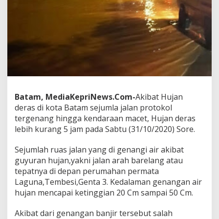
g
g
a
J
a
l
a
n
P
r
o
Batam, MediaKepriNews.Com-
Akibat Hujan
t
deras di kota Batam sejumla jalan protokol
o
tergenang hingga kendaraan macet, Hujan deras
k
lebih kurang 5 jam pada Sabtu (31/10/2020) Sore.
o
l
K
Sejumlah ruas jalan yang di genangi air akibat
e
guyuran hujan,yakni jalan arah barelang atau
n
tepatnya di depan perumahan permata
d
Laguna,Tembesi,Genta 3. Kedalaman genangan air
a
r
hujan mencapai ketinggian 20 Cm sampai 50 Cm.
a
a
Akibat dari genangan banjir tersebut salah
n