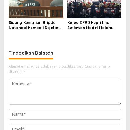
Sidang Kematian Bripda
Ketua DPRD Kepri Iman
Natanael Kembali Digelar,
Sutiawan Hadiri Malam
PN Batam Dijaga Ketat
Cinta Rasul Cinta Negeri,
Pihak Kepolisian
Perkuat Ukhuwah dan
Semangat Persatuan
Tinggalkan Balasan
Alamat email Anda tidak akan dipublikasikan.
Ruas yang wajib
ditandai
*