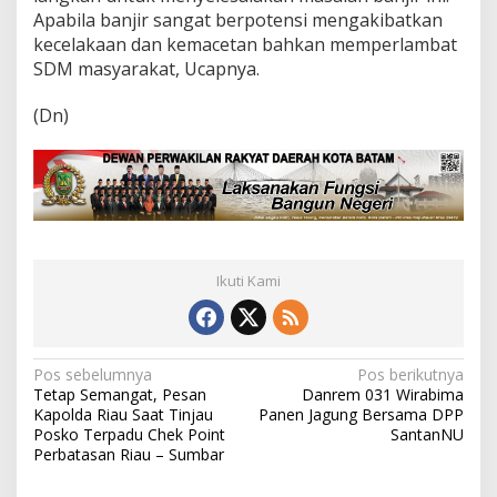
Apabila banjir sangat berpotensi mengakibatkan
kecelakaan dan kemacetan bahkan memperlambat
SDM masyarakat, Ucapnya.
(Dn)
Ikuti Kami
N
Pos sebelumnya
Pos berikutnya
Tetap Semangat, Pesan
Danrem 031 Wirabima
a
Kapolda Riau Saat Tinjau
Panen Jagung Bersama DPP
v
Posko Terpadu Chek Point
SantanNU
Perbatasan Riau – Sumbar
i