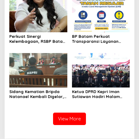
Bendungan Sei Nongsa
Perkuat Sinergi
BP Batam Perkuat
Kelembagaan, RSBP Batam
Transparansi Layanan
dan BPOM Pastikan
Pertanahan, Alokasi Tanah
Pelayanan dan
Reguler Segera Hadir
Ketersediaan Obat Aman
Melalui LMS
Sidang Kematian Bripda
Ketua DPRD Kepri Iman
Natanael Kembali Digelar,
Sutiawan Hadiri Malam
PN Batam Dijaga Ketat
Cinta Rasul Cinta Negeri,
Pihak Kepolisian
Perkuat Ukhuwah dan
Semangat Persatuan
View More