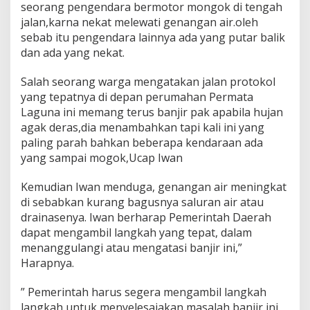
seorang pengendara bermotor mongok di tengah
M
jalan,karna nekat melewati genangan air.oleh
a
c
sebab itu pengendara lainnya ada yang putar balik
e
dan ada yang nekat.
t
Salah seorang warga mengatakan jalan protokol
yang tepatnya di depan perumahan Permata
Laguna ini memang terus banjir pak apabila hujan
agak deras,dia menambahkan tapi kali ini yang
paling parah bahkan beberapa kendaraan ada
yang sampai mogok,Ucap Iwan
Kemudian Iwan menduga, genangan air meningkat
di sebabkan kurang bagusnya saluran air atau
drainasenya. Iwan berharap Pemerintah Daerah
dapat mengambil langkah yang tepat, dalam
menanggulangi atau mengatasi banjir ini,”
Harapnya.
” Pemerintah harus segera mengambil langkah
langkah untuk menyelesaiakan masalah banjir ini.