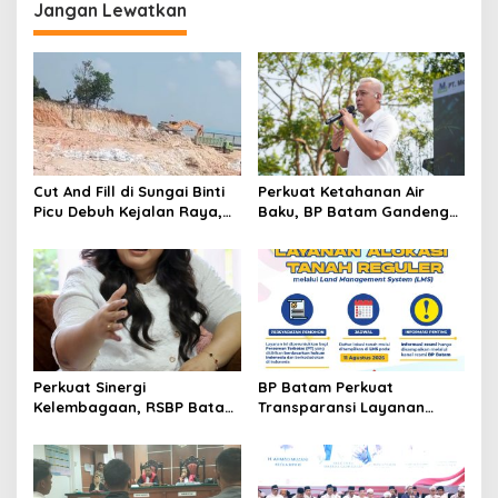
g
Jangan Lewatkan
a
s
i
p
o
s
Cut And Fill di Sungai Binti
Perkuat Ketahanan Air
Picu Debuh Kejalan Raya,
Baku, BP Batam Gandeng
Warga Keluhkan Dump
Mc Dermott Tanam 400
Truck Tanpa Penutup
Bambu Betung di
Bendungan Sei Nongsa
Perkuat Sinergi
BP Batam Perkuat
Kelembagaan, RSBP Batam
Transparansi Layanan
dan BPOM Pastikan
Pertanahan, Alokasi Tanah
Pelayanan dan
Reguler Segera Hadir
Ketersediaan Obat Aman
Melalui LMS