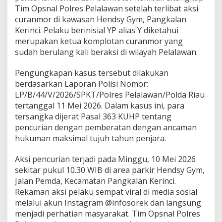
d
Tim Opsnal Polres Pelalawan setelah terlibat aksi
i
curanmor di kawasan Hendsy Gym, Pangkalan
v
Kerinci. Pelaku berinisial YP alias Y diketahui
i
merupakan ketua komplotan curanmor yang
s
C
sudah berulang kali beraksi di wilayah Pelalawan.
u
r
Pengungkapan kasus tersebut dilakukan
a
berdasarkan Laporan Polisi Nomor:
n
LP/B/44/V/2026/SPKT/Polres Pelalawan/Polda Riau
m
o
tertanggal 11 Mei 2026. Dalam kasus ini, para
r
tersangka dijerat Pasal 363 KUHP tentang
K
pencurian dengan pemberatan dengan ancaman
e
hukuman maksimal tujuh tahun penjara.
m
b
a
Aksi pencurian terjadi pada Minggu, 10 Mei 2026
l
sekitar pukul 10.30 WIB di area parkir Hendsy Gym,
i
Jalan Pemda, Kecamatan Pangkalan Kerinci.
B
Rekaman aksi pelaku sempat viral di media sosial
e
melalui akun Instagram @infosorek dan langsung
r
a
menjadi perhatian masyarakat. Tim Opsnal Polres
k