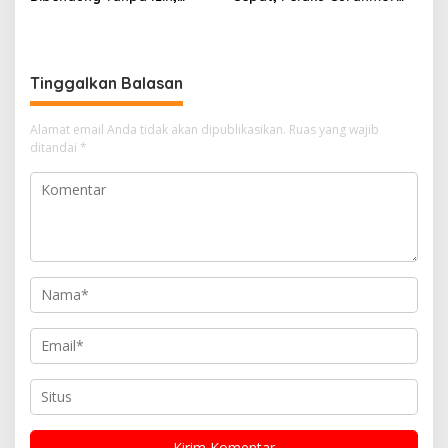
Masyarakat Ancam Tutup
Dibekuk Kurang dari 24
Operasional PT Gandahera
Jam, Satu DPO Diburu
Hendana
Tinggalkan Balasan
Alamat email Anda tidak akan dipublikasikan.
Ruas yang wajib
ditandai
*