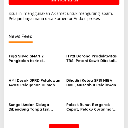
Situs ini menggunakan Akismet untuk mengurangi spam.
Pelajari bagaimana data komentar Anda diproses
News Feed
Tiga Siswa SMAN 2
ITP2I Dorong Produktivitas
Pangkalan Kerinci
TBS, Petani Sawit Dibekali
Harumkan Nama Pelalawan
Teknologi Polen
di FLS3N Riau 2026, Dua
Melaju ke Tingkat Nasional
HMI Desak DPRD Pelalawan
Dihadiri Ketua SPSI NIBA
Awasi Pelayanan Rumah
Riau, Muscab II Pelalawan
Sakit Secara Serius
Tetapkan Parmahan
Pangaribuan sebagai
Ketua
Sungai Andan Diduga
Polsek Bunut Bergerak
Dibendung Tanpa Izin,
Cepat, Pelaku Curanmor
Masyarakat Ancam Tutup
Dibekuk Kurang dari 24
Operasional PT Gandahera
Jam, Satu DPO Diburu
Hendana