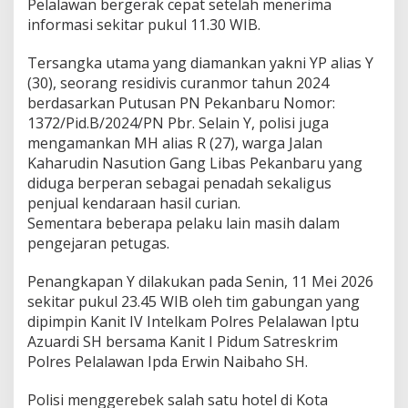
Pelalawan bergerak cepat setelah menerima
s
informasi sekitar pukul 11.30 WIB.
i
d
Tersangka utama yang diamankan yakni YP alias Y
i
P
(30), seorang residivis curanmor tahun 2024
e
berdasarkan Putusan PN Pekanbaru Nomor:
l
1372/Pid.B/2024/PN Pbr. Selain Y, polisi juga
a
mengamankan MH alias R (27), warga Jalan
l
a
Kaharudin Nasution Gang Libas Pekanbaru yang
w
diduga berperan sebagai penadah sekaligus
a
penjual kendaraan hasil curian.
n
Sementara beberapa pelaku lain masih dalam
d
pengejaran petugas.
a
n
D
Penangkapan Y dilakukan pada Senin, 11 Mei 2026
i
sekitar pukul 23.45 WIB oleh tim gabungan yang
b
dipimpin Kanit IV Intelkam Polres Pelalawan Iptu
e
Azuardi SH bersama Kanit I Pidum Satreskrim
k
u
Polres Pelalawan Ipda Erwin Naibaho SH.
k
P
Polisi menggerebek salah satu hotel di Kota
o