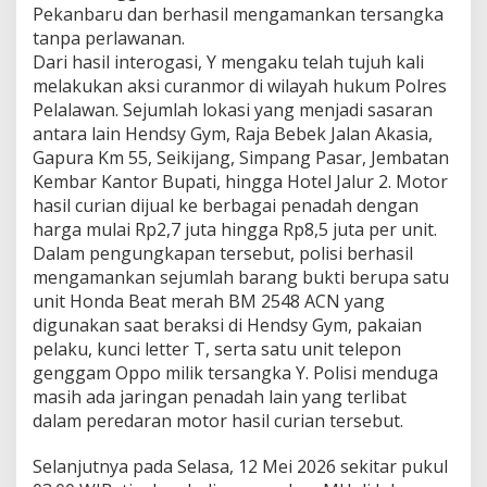
Pekanbaru dan berhasil mengamankan tersangka
l
tanpa perlawanan.
i
s
Dari hasil interogasi, Y mengaku telah tujuh kali
i
melakukan aksi curanmor di wilayah hukum Polres
Pelalawan. Sejumlah lokasi yang menjadi sasaran
antara lain Hendsy Gym, Raja Bebek Jalan Akasia,
Gapura Km 55, Seikijang, Simpang Pasar, Jembatan
Kembar Kantor Bupati, hingga Hotel Jalur 2. Motor
hasil curian dijual ke berbagai penadah dengan
harga mulai Rp2,7 juta hingga Rp8,5 juta per unit.
Dalam pengungkapan tersebut, polisi berhasil
mengamankan sejumlah barang bukti berupa satu
unit Honda Beat merah BM 2548 ACN yang
digunakan saat beraksi di Hendsy Gym, pakaian
pelaku, kunci letter T, serta satu unit telepon
genggam Oppo milik tersangka Y. Polisi menduga
masih ada jaringan penadah lain yang terlibat
dalam peredaran motor hasil curian tersebut.
Selanjutnya pada Selasa, 12 Mei 2026 sekitar pukul