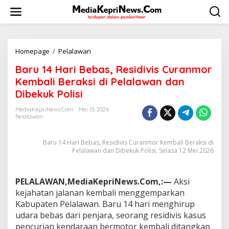
L
e
w
a
t
i
Homepage
/
Pelalawan
B
k
a
Baru 14 Hari Bebas, Residivis Curanmor
e
r
k
u
Kembali Beraksi di Pelalawan dan
o
1
Dibekuk Polisi
n
4
t
H
MediaKepriNews.com
Mei 13, 2026
e
a
Pelalawan
n
r
i
Baru 14 Hari Bebas, Residivis Curanmor Kembali Beraksi di
B
Pelalawan dan Dibekuk Polisi, Selasa 12 Mei 2026
e
b
a
s
PELALAWAN,MediaKepriNews.Com,:—
Aksi
,
kejahatan jalanan kembali menggemparkan
R
Kabupaten Pelalawan. Baru 14 hari menghirup
e
udara bebas dari penjara, seorang residivis kasus
s
pencurian kendaraan bermotor kembali ditangkap
i