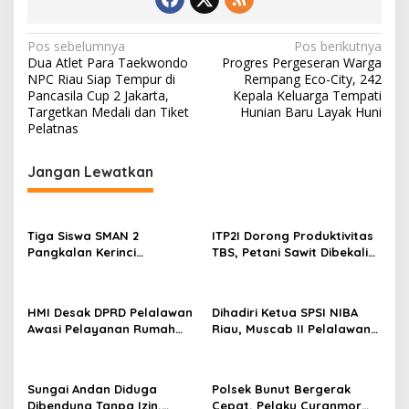
N
Pos sebelumnya
Pos berikutnya
Dua Atlet Para Taekwondo
Progres Pergeseran Warga
a
NPC Riau Siap Tempur di
Rempang Eco-City, 242
v
Pancasila Cup 2 Jakarta,
Kepala Keluarga Tempati
Targetkan Medali dan Tiket
Hunian Baru Layak Huni
i
Pelatnas
g
Jangan Lewatkan
a
s
i
Tiga Siswa SMAN 2
ITP2I Dorong Produktivitas
p
Pangkalan Kerinci
TBS, Petani Sawit Dibekali
Harumkan Nama Pelalawan
Teknologi Polen
o
di FLS3N Riau 2026, Dua
s
Melaju ke Tingkat Nasional
HMI Desak DPRD Pelalawan
Dihadiri Ketua SPSI NIBA
Awasi Pelayanan Rumah
Riau, Muscab II Pelalawan
Sakit Secara Serius
Tetapkan Parmahan
Pangaribuan sebagai
Ketua
Sungai Andan Diduga
Polsek Bunut Bergerak
Dibendung Tanpa Izin,
Cepat, Pelaku Curanmor