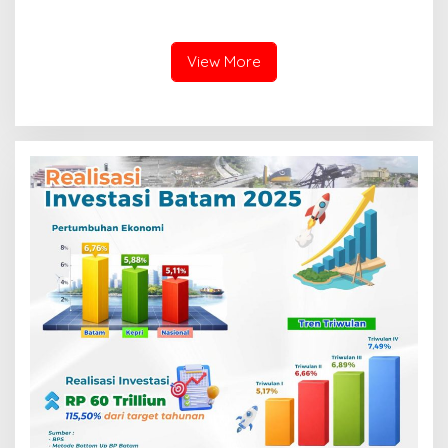
Ditanam untuk Perkuat
Tampung Aspirasi
Ketahanan Pangan Desa
Masyarakat
Mulya Subur
View More