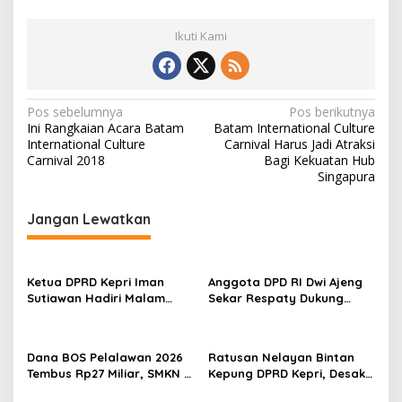
Ikuti Kami
N
Pos sebelumnya
Pos berikutnya
Ini Rangkaian Acara Batam
Batam International Culture
a
International Culture
Carnival Harus Jadi Atraksi
v
Carnival 2018
Bagi Kekuatan Hub
Singapura
i
g
Jangan Lewatkan
a
s
Ketua DPRD Kepri Iman
Anggota DPD RI Dwi Ajeng
i
Sutiawan Hadiri Malam
Sekar Respaty Dukung
p
Cinta Rasul Cinta Negeri,
Penuh Karang Taruna
Perkuat Ukhuwah dan
Sungai Pelunggut Gelar
o
Semangat Persatuan
Peringatan HUT RI 2026
Dana BOS Pelalawan 2026
Ratusan Nelayan Bintan
s
Tembus Rp27 Miliar, SMKN 1
Kepung DPRD Kepri, Desak
Pangkalan Kerinci Terima
Cabut Izin Tambang Pasir