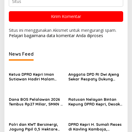
Situs ini menggunakan Akismet untuk mengurangi spam.
Pelajari bagaimana data komentar Anda diproses
News Feed
Ketua DPRD Kepri Iman
Anggota DPD RI Dwi Ajeng
Sutiawan Hadiri Malam
Sekar Respaty Dukung
Cinta Rasul Cinta Negeri,
Penuh Karang Taruna
Perkuat Ukhuwah dan
Sungai Pelunggut Gelar
Semangat Persatuan
Peringatan HUT RI 2026
Dana BOS Pelalawan 2026
Ratusan Nelayan Bintan
Tembus Rp27 Miliar, SMKN 1
Kepung DPRD Kepri, Desak
Pangkalan Kerinci Terima
Cabut Izin Tambang Pasir
Alokasi Terbesar
Laut dan PSN Pulau Poto
Polri dan KWT Bersinergi,
DPRD Kepri H. Sumali Reses
Jagung Pipil 0,5 Hektare
di Kavling Kamboja,