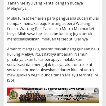
Tanah Melayu yang kental dengan budaya
i
D
Melayunya.
a
i
Mulai Jum’at kemaren para pengusaha sudah mulai
k
nampak memakai baju kurung seperti Warung
L
Friska, Warung Pak Tani serta Metro Minimarket.
i
n
Insya Allah saya hari ini akan keliling juga untuk
g
mensosialisasikan imbauan tersebut, ujarnya.
g
a
Aryanto mengaku, edaran terkait penggunaan baju
kurung Melayu itu, sifatnya imbauan. Namun,
pihaknya akan terus berupaya melakukan
sosialisasi dan mengajak masyarakat untuk ikut
serta dalam mensukseskan edaran kita ini untuk
mewujudkan negri bunda tanah Melayu tercinta ini.
(Sb)