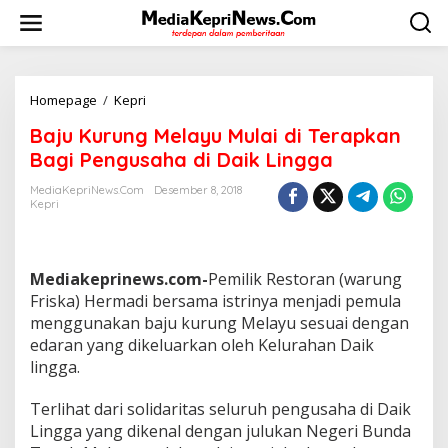
L
e
w
a
t
i
Homepage
/
Kepri
B
k
a
Baju Kurung Melayu Mulai di Terapkan
e
j
k
u
Bagi Pengusaha di Daik Lingga
o
K
n
u
MediaKepriNews.com
Desember 8, 2018
t
Kepri
r
e
u
n
n
g
Mediakeprinews.com-
Pemilik Restoran (warung
M
e
Friska) Hermadi bersama istrinya menjadi pemula
l
menggunakan baju kurung Melayu sesuai dengan
a
edaran yang dikeluarkan oleh Kelurahan Daik
y
lingga.
u
M
u
Terlihat dari solidaritas seluruh pengusaha di Daik
l
Lingga yang dikenal dengan julukan Negeri Bunda
a