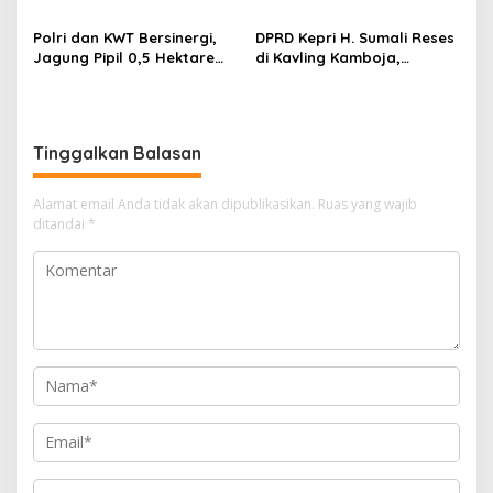
Alokasi Terbesar
Laut dan PSN Pulau Poto
Polri dan KWT Bersinergi,
DPRD Kepri H. Sumali Reses
Jagung Pipil 0,5 Hektare
di Kavling Kamboja,
Ditanam untuk Perkuat
Tampung Aspirasi
Ketahanan Pangan Desa
Masyarakat
Mulya Subur
Tinggalkan Balasan
Alamat email Anda tidak akan dipublikasikan.
Ruas yang wajib
ditandai
*