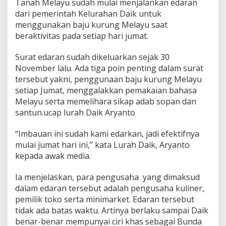
Tanah Melayu sudah mulai menjalankan edaran
i
dari pemerintah Kelurahan Daik untuk
d
menggunakan baju kurung Melayu saat
i
T
beraktivitas pada setiap hari jumat.
e
r
Surat edaran sudah dikeluarkan sejak 30
a
November lalu. Ada tiga poin penting dalam surat
p
tersebut yakni, penggunaan baju kurung Melayu
k
a
setiap Jumat, menggalakkan pemakaian bahasa
n
Melayu serta memelihara sikap adab sopan dan
B
santun.ucap lurah Daik Aryanto
a
g
“Imbauan ini sudah kami edarkan, jadi efektifnya
i
P
mulai jumat hari ini,” kata Lurah Daik, Aryanto
e
kepada awak media.
n
g
Ia menjelaskan, para pengusaha yang dimaksud
u
dalam edaran tersebut adalah pengusaha kuliner,
s
a
pemilik toko serta minimarket. Edaran tersebut
h
tidak ada batas waktu. Artinya berlaku sampai Daik
a
benar-benar mempunyai ciri khas sebagai Bunda
d