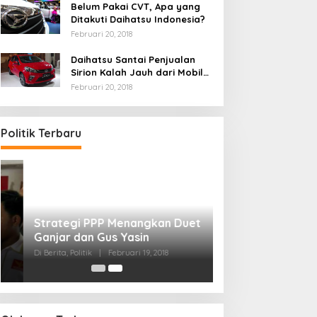
Belum Pakai CVT, Apa yang
Ditakuti Daihatsu Indonesia?
Februari 20, 2018
Daihatsu Santai Penjualan
Sirion Kalah Jauh dari Mobil
LCGC
Februari 20, 2018
Politik Terbaru
Strategi PPP Menangkan Duet
Ganjar dan Gus Yasin
Di Berita, Politik
|
Februari 19, 2018