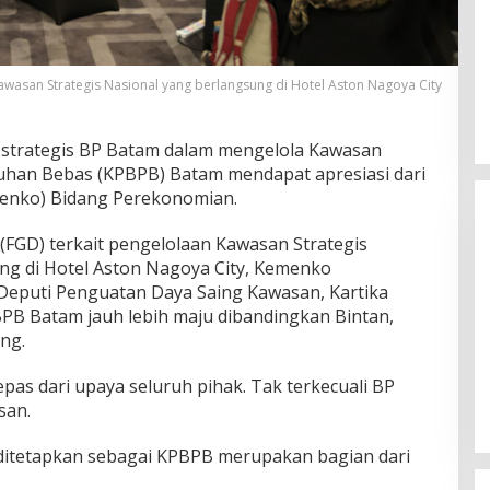
Kawasan Strategis Nasional yang berlangsung di Hotel Aston Nagoya City
 strategis BP Batam dalam mengelola Kawasan
han Bebas (KPBPB) Batam mendapat apresiasi dari
enko) Bidang Perekonomian.
(FGD) terkait pengelolaan Kawasan Strategis
ng di Hotel Aston Nagoya City, Kemenko
Deputi Penguatan Daya Saing Kawasan, Kartika
PB Batam jauh lebih maju dibandingkan Bintan,
ng.
Ini Dia Hubungan Partai Garuda
dengan Gerindra
lepas dari upaya seluruh pihak. Tak terkecuali BP
Di Berita, Politik
|
Februari 19, 2018
san.
 ditetapkan sebagai KPBPB merupakan bagian dari