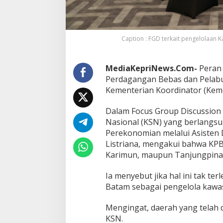
i
o
n
a
l
Caption : FGD terkait pengelolaan 
,
K
e
MediaKepriNews.Com-
Peran
m
Perdagangan Bebas dan Pelabu
e
Kementerian Koordinator (Kem
n
k
o
Dalam Focus Group Discussion 
P
Nasional (KSN) yang berlangsu
e
Perekonomian melalui Asisten 
r
Listriana, mengakui bahwa KPB
e
Karimun, maupun Tanjungpina
k
o
n
Ia menyebut jika hal ini tak ter
o
Batam sebagai pengelola kawa
m
i
Mengingat, daerah yang telah
a
n
KSN.