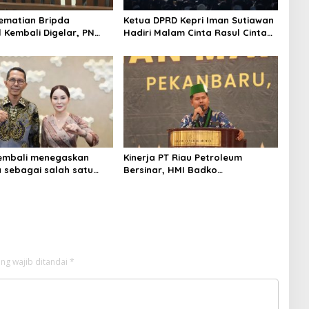
ematian Bripda
Ketua DPRD Kepri Iman Sutiawan
 Kembali Digelar, PN
Hadiri Malam Cinta Rasul Cinta
jaga Ketat Pihak
Negeri, Perkuat Ukhuwah dan
an
Semangat Persatuan
embali menegaskan
Kinerja PT Riau Petroleum
a sebagai salah satu
Bersinar, HMI Badko
nggulan untuk investasi
Sumbagteng Apresiasi Tata
sia
Kelola Transparan dan
Profesional
ng wajib ditandai
*