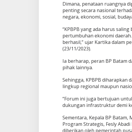
A
Dimana, penataan ruangnya di
p
penting secara nasional terh
r
negara, ekonomi, sosial, buday
e
s
i
“KPBPB yang ada harus saling
a
pertumbuhan ekonomi daerah. 
s
berhasil,” ujar Kartika dalam
i
(23/11/2023).
P
e
r
Ia berharap, peran BP Batam d
a
pihak lainnya.
n
S
Sehingga, KPBPB diharapkan 
t
lingkup regional maupun nasio
r
a
t
“Forum ini juga bertujuan unt
e
dukungan infrastruktur demi 
g
i
Sementara, Kepala BP Batam, 
s
Program Strategis, Fesly Abad
B
P
diberikan oleh pemerintah pusa