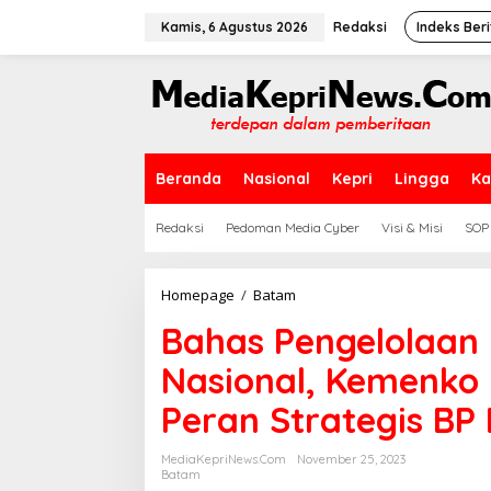
L
e
Kamis, 6 Agustus 2026
Redaksi
Indeks Beri
w
a
t
i
k
e
k
Beranda
Nasional
Kepri
Lingga
Ka
o
n
t
Redaksi
Pedoman Media Cyber
Visi & Misi
SOP
e
n
Homepage
/
Batam
B
a
Bahas Pengelolaan
h
a
Nasional, Kemenko 
s
P
Peran Strategis BP
e
n
g
MediaKepriNews.com
November 25, 2023
e
Batam