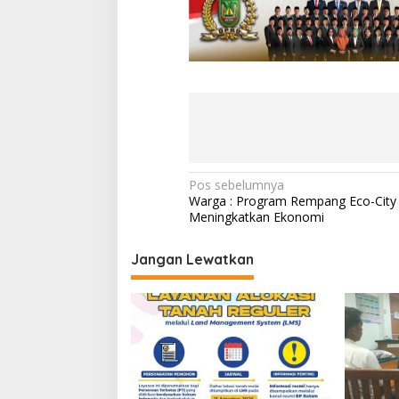
N
Pos sebelumnya
Warga : Program Rempang Eco-City
a
Meningkatkan Ekonomi
v
i
Jangan Lewatkan
g
a
s
i
p