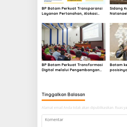
o
BP Batam Perkuat Transparansi
Sidang K
s
Layanan Pertanahan, Alokasi
Natanael
Tanah Reguler Segera Hadir
Batam Di
Melalui LMS
Kepolisi
BP Batam Perkuat Transformasi
Batam k
Digital melalui Pengembangan
posisiny
Super Apps
daerah u
di Indone
Tinggalkan Balasan
Alamat email Anda tidak akan dipublikasikan.
Ruas ya