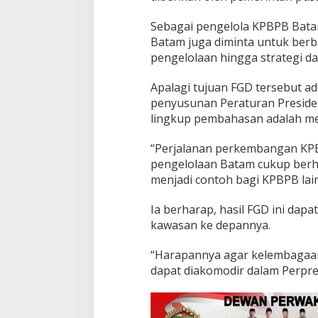
B
a
Sebagai pengelola KPBPB Batam
t
Batam juga diminta untuk berb
a
pengelolaan hingga strategi 
m
Apalagi tujuan FGD tersebut a
penyusunan Peraturan Presiden
lingkup pembahasan adalah m
“Perjalanan perkembangan KPB
pengelolaan Batam cukup berhas
menjadi contoh bagi KPBPB lain
Ia berharap, hasil FGD ini da
kawasan ke depannya.
“Harapannya agar kelembagaa
dapat diakomodir dalam Perpre