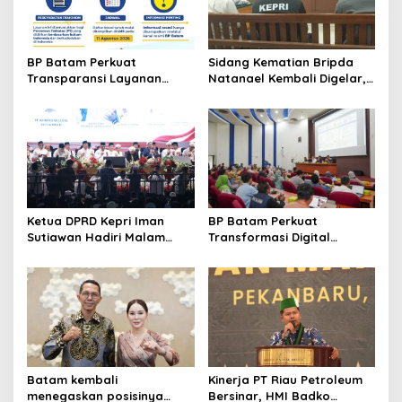
p
o
s
BP Batam Perkuat
Sidang Kematian Bripda
Transparansi Layanan
Natanael Kembali Digelar,
Pertanahan, Alokasi Tanah
PN Batam Dijaga Ketat
Reguler Segera Hadir
Pihak Kepolisian
Melalui LMS
Ketua DPRD Kepri Iman
BP Batam Perkuat
Sutiawan Hadiri Malam
Transformasi Digital
Cinta Rasul Cinta Negeri,
melalui Pengembangan
Perkuat Ukhuwah dan
Super Apps
Semangat Persatuan
Batam kembali
Kinerja PT Riau Petroleum
menegaskan posisinya
Bersinar, HMI Badko