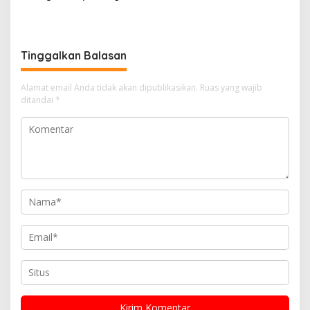
sebagai salah satu daerah
Sumbagteng Apresiasi Tata
unggulan untuk investasi di
Kelola Transparan dan
Indonesia
Profesional
Tinggalkan Balasan
Alamat email Anda tidak akan dipublikasikan.
Ruas yang wajib
ditandai
*