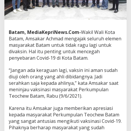
a
t
a
m
1
0
Batam, MediaKepriNews.Com-
Wakil Wali Kota
H
Batam, Amsakar Achmad mengajak seluruh elemen
a
masyarakat Batam untuk tidak ragu lagi untuk
r
divaksin. Hal itu penting untuk mencegah
i
5
penyebaran Covid-19 di Kota Batam.
0
R
“Jangan ada keraguan lagi, vaksin ini aman sudah
i
diuji oleh orang yang ahli dibidangnya. Jadi
b
serahkan saja kepada ahlinya,” kata Amsakar saat
u
O
meninjau vaksinasi masyarakat Perkumpulan
r
Teochew Batam, Rabu (9/6/2021).
a
n
Karena itu Amsakar juga memberikan apresiasi
g
kepada masyarakat Perkumpulan Teochew Batam
H
a
yang sangat antusias mengikuti vaksinasi Covid-19.
r
Pihaknya berharap masyarakat yang sudah
u