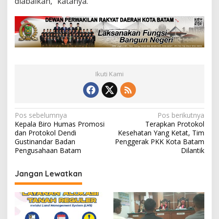
diabaikan,” katanya.
Ikuti Kami
N
Pos sebelumnya
Pos berikutnya
Kepala Biro Humas Promosi
Terapkan Protokol
a
dan Protokol Dendi
Kesehatan Yang Ketat, Tim
v
Gustinandar Badan
Penggerak PKK Kota Batam
Pengusahaan Batam
Dilantik
i
g
Jangan Lewatkan
a
s
i