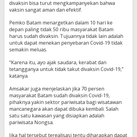
divaksin bisa turut mengkampanyekan bahwa
s
vaksin sangat aman dan efektif.
D
i
v
Pemko Batam menargetkan dalam 10 hari ke
a
depan paling tidak 50 ribu masyarakat Batam
k
harus sudah divaksin. Tujuannya tidak lain adalah
s
untuk dapat menekan penyebaran Covid-19 tidak
i
n
semakin meluas.
“Karena itu, ayo ajak saudara, kerabat dan
tetangganya untuk tidak takut divaksin Covid-19,”
katanya.
Amsakar juga menjelaskan jika 70 persen
masyarakat Batam sudah divaksin Covid-19,
pihaknya yakin sektor pariwisata bagi wisatawan
mancanegara akan dapat dibuka kembali. Salah
satu satu kawasan yang disiapkan adalah
pariwisata Nongsa.
Jika hal tersebut terealisasi tentu diharapkan dapat