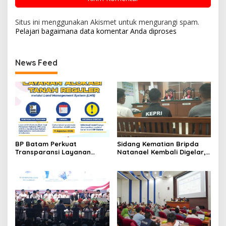
Situs ini menggunakan Akismet untuk mengurangi spam.
Pelajari bagaimana data komentar Anda diproses
News Feed
BP Batam Perkuat
Sidang Kematian Bripda
Transparansi Layanan
Natanael Kembali Digelar,
Pertanahan, Alokasi Tanah
PN Batam Dijaga Ketat
Reguler Segera Hadir
Pihak Kepolisian
Melalui LMS