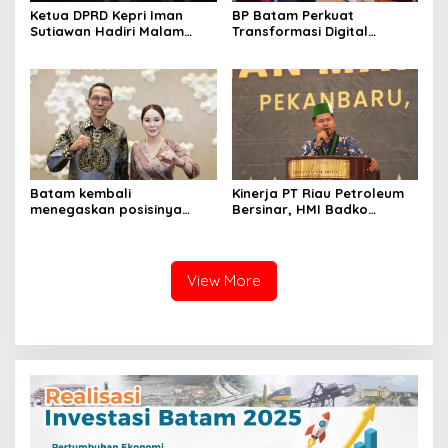
Ketua DPRD Kepri Iman
BP Batam Perkuat
Sutiawan Hadiri Malam
Transformasi Digital
Cinta Rasul Cinta Negeri,
melalui Pengembangan
Perkuat Ukhuwah dan
Super Apps
Semangat Persatuan
Batam kembali
Kinerja PT Riau Petroleum
menegaskan posisinya
Bersinar, HMI Badko
sebagai salah satu daerah
Sumbagteng Apresiasi Tata
unggulan untuk investasi di
Kelola Transparan dan
Indonesia
Profesional
View More