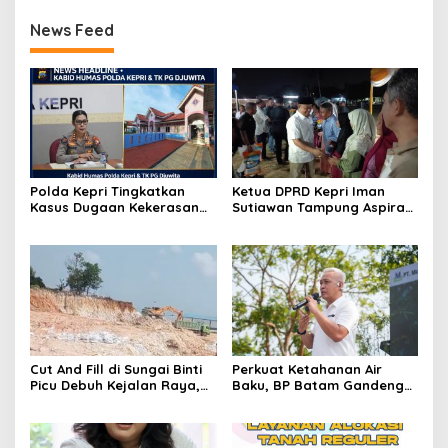
News Feed
Polda Kepri Tingkatkan
Ketua DPRD Kepri Iman
Kasus Dugaan Kekerasan
Sutiawan Tampung Aspirasi
Anak ke Tahap Penyidikan
Warga Kampung Tua
Tembesi Lestari
Cut And Fill di Sungai Binti
Perkuat Ketahanan Air
Picu Debuh Kejalan Raya,
Baku, BP Batam Gandeng
Warga Keluhkan Dump
Mc Dermott Tanam 400
Truck Tanpa Penutup
Bambu Betung di
Bendungan Sei Nongsa