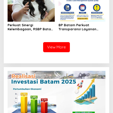
Perkuat Sinergi
BP Batam Perkuat
Kelembagaan, RSBP Batam
Transparansi Layanan
dan BPOM Pastikan
Pertanahan, Alokasi Tanah
Pelayanan dan
Reguler Segera Hadir
Ketersediaan Obat Aman
Melalui LMS
View More