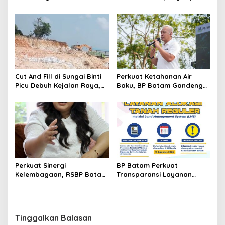
Anak ke Tahap Penyidikan
Warga Kampung Tua
Tembesi Lestari
Cut And Fill di Sungai Binti
Perkuat Ketahanan Air
Picu Debuh Kejalan Raya,
Baku, BP Batam Gandeng
Warga Keluhkan Dump
Mc Dermott Tanam 400
Truck Tanpa Penutup
Bambu Betung di
Bendungan Sei Nongsa
Perkuat Sinergi
BP Batam Perkuat
Kelembagaan, RSBP Batam
Transparansi Layanan
dan BPOM Pastikan
Pertanahan, Alokasi Tanah
Pelayanan dan
Reguler Segera Hadir
Ketersediaan Obat Aman
Melalui LMS
Tinggalkan Balasan