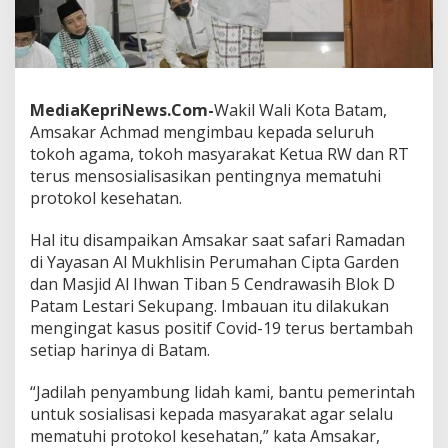
m
a
T
e
r
u
MediaKepriNews.Com-
Wakil Wali Kota Batam,
s
Amsakar Achmad mengimbau kepada seluruh
G
tokoh agama, tokoh masyarakat Ketua RW dan RT
e
terus mensosialisasikan pentingnya mematuhi
n
c
protokol kesehatan.
a
r
Hal itu disampaikan Amsakar saat safari Ramadan
S
di Yayasan Al Mukhlisin Perumahan Cipta Garden
o
dan Masjid Al Ihwan Tiban 5 Cendrawasih Blok D
s
i
Patam Lestari Sekupang. Imbauan itu dilakukan
a
mengingat kasus positif Covid-19 terus bertambah
l
setiap harinya di Batam.
i
s
“Jadilah penyambung lidah kami, bantu pemerintah
a
s
untuk sosialisasi kepada masyarakat agar selalu
i
mematuhi protokol kesehatan,” kata Amsakar,
P