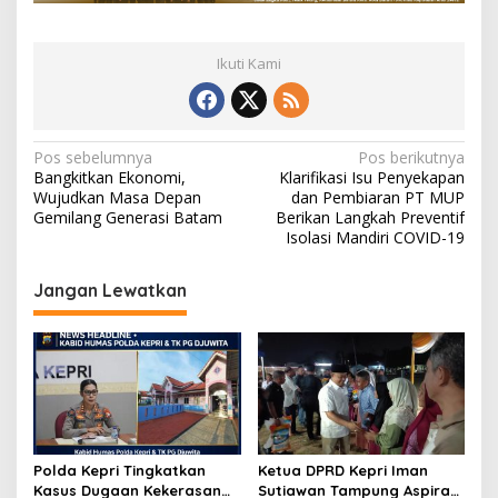
Ikuti Kami
N
Pos sebelumnya
Pos berikutnya
Bangkitkan Ekonomi,
Klarifikasi Isu Penyekapan
a
Wujudkan Masa Depan
dan Pembiaran PT MUP
v
Gemilang Generasi Batam
Berikan Langkah Preventif
Isolasi Mandiri COVID-19
i
g
Jangan Lewatkan
a
s
i
p
o
s
Polda Kepri Tingkatkan
Ketua DPRD Kepri Iman
Kasus Dugaan Kekerasan
Sutiawan Tampung Aspirasi