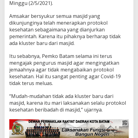
Minggu (2/5/2021).
r
o
Amsakar bersyukur semua masjid yang
t
o
dikunjunginya telah menerapkan protokol
k
kesehatan sebagaimana yang dianjurkan
o
pemerintah. Karena itu pihaknya berharap tidak
l
ada kluster baru dari masjid.
K
e
s
Itu sebabnya, Pemko Batam selama ini terus
e
mengajak pengurus masjid agar mengingatkan
h
jemaahnya agar tidak mengabaikan protokol
a
kesehatan. Hal itu sangat penting agar Covid-19
t
a
tidak terus meluas.
n
“Mudah-mudahan tidak ada kluster baru dari
masjid, karena itu mari laksanakan selalu protokol
kesehatan beribadah di masjid,” ujarnya.