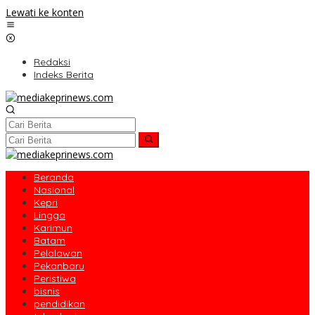
Lewati ke konten
Redaksi
Indeks Berita
Beranda
Nasional
Kepri
Lingga
Karimun
Batam
Pelalawan
Pekanbaru
Peristiwa
bisnis
pendidikan