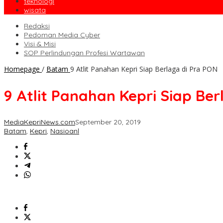
teknologi
wisata
Redaksi
Pedoman Media Cyber
Visi & Misi
SOP Perlindungan Profesi Wartawan
Homepage
/
Batam
9 Atlit Panahan Kepri Siap Berlaga di Pra PON
9 Atlit Panahan Kepri Siap Be
MediaKepriNews.com
September 20, 2019
Batam
,
Kepri
,
Nasioanl