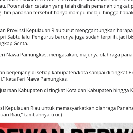
 Potensi dan catatan yang telah diraih pemanah tingkat pel
ng, tim panahan tersebut hanya mampu melaju hingga babak
an Provinsi Kepulauan Riau turut menggantungkan harapan
 Sabtu lalu. Pengurus barunya juga sudah terpilih, jadi bis
ungkap Genta.
u, Feri Nawa Pamungkas, mengatakan, majunya olahraga pan
 berjenjang di setiap kabupaten/kota sampai di tingkat P
i,” kata Feri Nawa Pamungkas.
uaraan Kabupaten di tingkat Kota dan Kabupaten hingga Ke
insi Kepulauan Riau untuk memasyarkatkan olahraga Panah
auan Riau,” tambahnya. (rud)