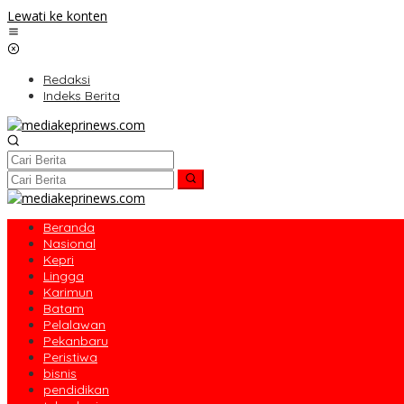
Lewati ke konten
Redaksi
Indeks Berita
Beranda
Nasional
Kepri
Lingga
Karimun
Batam
Pelalawan
Pekanbaru
Peristiwa
bisnis
pendidikan