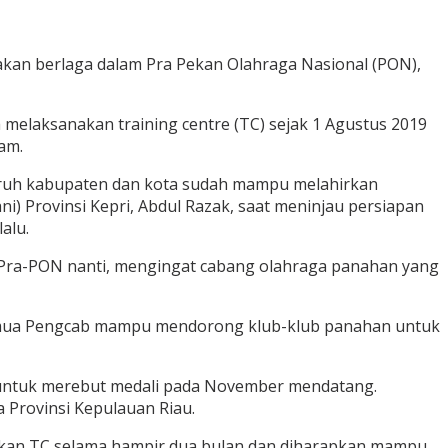
 akan berlaga dalam Pra Pekan Olahraga Nasional (PON),
 melaksanakan training centre (TC) sejak 1 Agustus 2019
am.
luruh kabupaten dan kota sudah mampu melahirkan
i) Provinsi Kepri, Abdul Razak, saat meninjau persiapan
alu.
di Pra-PON nanti, mengingat cabang olahraga panahan yang
, semua Pengcab mampu mendorong klub-klub panahan untuk
 untuk merebut medali pada November mendatang.
 Provinsi Kepulauan Riau.
alankan TC selama hampir dua bulan dan diharapkan mampu