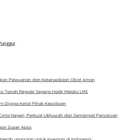
Punggur
ikan Pelayanan dan Ketersediaan Obat Aman
i Tanah Reguler Segera Hadir Melalui LMS
m Dijaga Ketat Pihak Kepolisian
 Cinta Negeri, Perkuat Ukhuwah dan Semangat Persatuan
gan Super Apps
erah unggulan untuk investasi di Indonesia