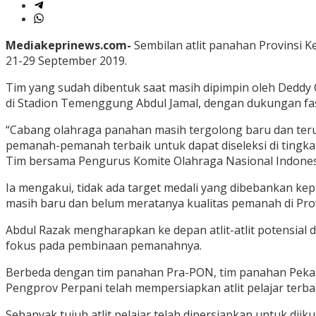
Mediakeprinews.com-
Sembilan atlit panahan Provinsi K
21-29 September 2019.
Tim yang sudah dibentuk saat masih dipimpin oleh Deddy C
di Stadion Temenggung Abdul Jamal, dengan dukungan fas
“Cabang olahraga panahan masih tergolong baru dan ter
pemanah-pemanah terbaik untuk dapat diseleksi di tingkat
Tim bersama Pengurus Komite Olahraga Nasional Indonesia 
Ia mengakui, tidak ada target medali yang dibebankan ke
masih baru dan belum meratanya kualitas pemanah di Pro
Abdul Razak mengharapkan ke depan atlit-atlit potensial
fokus pada pembinaan pemanahnya.
Berbeda dengan tim panahan Pra-PON, tim panahan Peka
Pengprov Perpani telah mempersiapkan atlit pelajar terb
Sebanyak tujuh atlit pelajar telah dipersiapkan untuk d