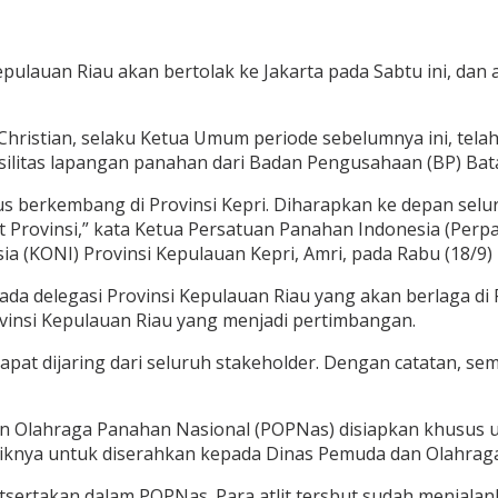
epulauan Riau akan bertolak ke Jakarta pada Sabtu ini, dan
hristian, selaku Ketua Umum periode sebelumnya ini, telah
ilitas lapangan panahan dari Badan Pengusahaan (BP) Bat
us berkembang di Provinsi Kepri. Diharapkan ke depan se
 Provinsi,” kata Ketua Persatuan Panahan Indonesia (Perpan
(KONI) Provinsi Kepulauan Kepri, Amri, pada Rabu (18/9) l
pada delegasi Provinsi Kepulauan Riau yang akan berlaga 
vinsi Kepulauan Riau yang menjadi pertimbangan.
 dapat dijaring dari seluruh stakeholder. Dengan catatan
n Olahraga Panahan Nasional (POPNas) disiapkan khusus
aiknya untuk diserahkan kepada Dinas Pemuda dan Olahraga
iikutsertakan dalam POPNas. Para atlit tersbut sudah menj