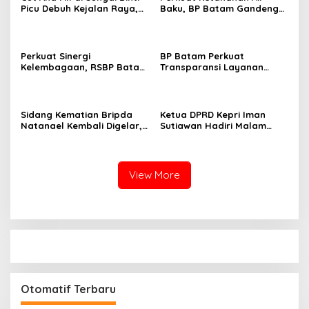
Picu Debuh Kejalan Raya,
Baku, BP Batam Gandeng
Warga Keluhkan Dump
Mc Dermott Tanam 400
Truck Tanpa Penutup
Bambu Betung di
Bendungan Sei Nongsa
Perkuat Sinergi
BP Batam Perkuat
Kelembagaan, RSBP Batam
Transparansi Layanan
dan BPOM Pastikan
Pertanahan, Alokasi Tanah
Pelayanan dan
Reguler Segera Hadir
Ketersediaan Obat Aman
Melalui LMS
Sidang Kematian Bripda
Ketua DPRD Kepri Iman
Natanael Kembali Digelar,
Sutiawan Hadiri Malam
PN Batam Dijaga Ketat
Cinta Rasul Cinta Negeri,
Pihak Kepolisian
Perkuat Ukhuwah dan
Semangat Persatuan
View More
Otomatif Terbaru