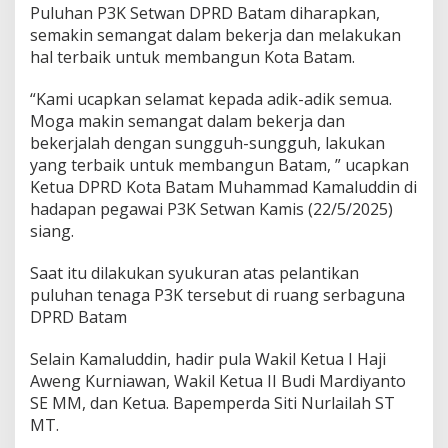
Puluhan P3K Setwan DPRD Batam diharapkan,
a
n
semakin semangat dalam bekerja dan melakukan
g
hal terbaik untuk membangun Kota Batam.
a
t
“Kami ucapkan selamat kepada adik-adik semua.
P
Moga makin semangat dalam bekerja dan
i
m
bekerjalah dengan sungguh-sungguh, lakukan
p
yang terbaik untuk membangun Batam, ” ucapkan
i
Ketua DPRD Kota Batam Muhammad Kamaluddin di
n
hadapan pegawai P3K Setwan Kamis (22/5/2025)
a
n
siang.
D
P
Saat itu dilakukan syukuran atas pelantikan
R
puluhan tenaga P3K tersebut di ruang serbaguna
D
DPRD Batam
B
a
t
Selain Kamaluddin, hadir pula Wakil Ketua I Haji
a
Aweng Kurniawan, Wakil Ketua II Budi Mardiyanto
m
SE MM, dan Ketua. Bapemperda Siti Nurlailah ST
MT.