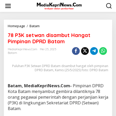
L
e
w
a
t
i
Homepage
/
Batam
7
k
8
78 P3K setwan disambut Hangat
e
P
k
3
Pimpinan DPRD Batam
o
K
n
s
MediaKepriNews.com
Mei 25, 2025
t
Batam
e
e
t
n
w
Puluhan P3K Setwan DPRD Batam disambut hangat oleh pimpinan
a
DPRD Batam, Kamis (25/5/2025) foto: DPRD Batam
n
d
i
Batam, MediaKepriNews.Com-
Pimpinan DPRD
s
Kota Batam menyambut gembira dilantiknya 78
a
m
orang pegawai pemerintah dengan perjanjian kerja
b
(P3K) di lingkungan Sekretariat DPRD (Setwan)
u
Batam.
t
H