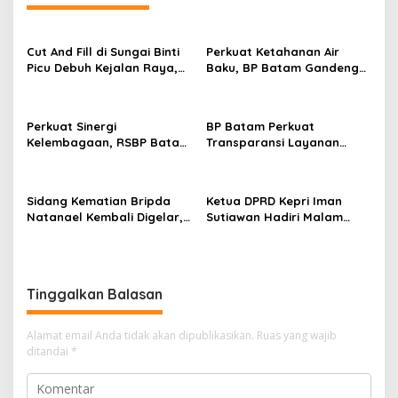
s
i
p
Cut And Fill di Sungai Binti
Perkuat Ketahanan Air
Picu Debuh Kejalan Raya,
Baku, BP Batam Gandeng
o
Warga Keluhkan Dump
Mc Dermott Tanam 400
s
Truck Tanpa Penutup
Bambu Betung di
Bendungan Sei Nongsa
Perkuat Sinergi
BP Batam Perkuat
Kelembagaan, RSBP Batam
Transparansi Layanan
dan BPOM Pastikan
Pertanahan, Alokasi Tanah
Pelayanan dan
Reguler Segera Hadir
Ketersediaan Obat Aman
Melalui LMS
Sidang Kematian Bripda
Ketua DPRD Kepri Iman
Natanael Kembali Digelar,
Sutiawan Hadiri Malam
PN Batam Dijaga Ketat
Cinta Rasul Cinta Negeri,
Pihak Kepolisian
Perkuat Ukhuwah dan
Semangat Persatuan
Tinggalkan Balasan
Alamat email Anda tidak akan dipublikasikan.
Ruas yang wajib
ditandai
*