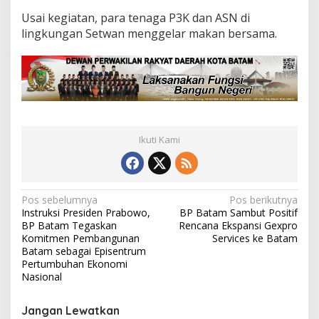
Usai kegiatan, para tenaga P3K dan ASN di
lingkungan Setwan menggelar makan bersama.
Ikuti Kami
N
Pos sebelumnya
Pos berikutnya
Instruksi Presiden Prabowo,
BP Batam Sambut Positif
a
BP Batam Tegaskan
Rencana Ekspansi Gexpro
v
Komitmen Pembangunan
Services ke Batam
Batam sebagai Episentrum
i
Pertumbuhan Ekonomi
Nasional
g
a
Jangan Lewatkan