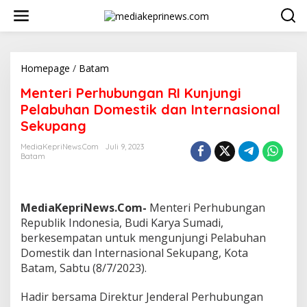
L
e
w
a
t
i
Homepage
/
Batam
M
k
e
Menteri Perhubungan RI Kunjungi
e
n
k
t
Pelabuhan Domestik dan Internasional
o
e
Sekupang
n
r
t
i
MediaKepriNews.com
Juli 9, 2023
e
P
Batam
n
e
r
h
u
MediaKepriNews.Com-
Menteri Perhubungan
b
Republik Indonesia, Budi Karya Sumadi,
u
berkesempatan untuk mengunjungi Pelabuhan
n
Domestik dan Internasional Sekupang, Kota
g
a
Batam, Sabtu (8/7/2023).
n
R
Hadir bersama Direktur Jenderal Perhubungan
I