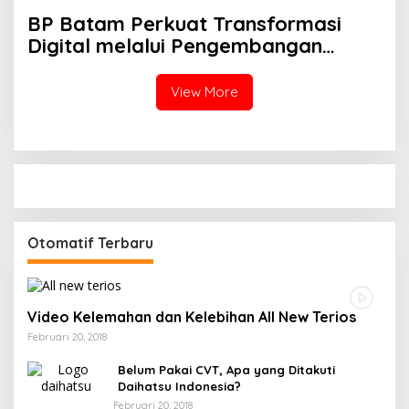
Negeri, Perkuat Ukhuwah dan
BP Batam Perkuat Transformasi
Semangat Persatuan
Digital melalui Pengembangan
Super Apps
View More
Otomatif Terbaru
Video Kelemahan dan Kelebihan All New Terios
Februari 20, 2018
Belum Pakai CVT, Apa yang Ditakuti
Daihatsu Indonesia?
Februari 20, 2018