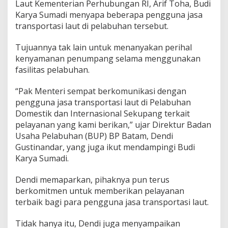
Laut Kementerian Perhubungan RI, Arif Toha, Budi
K
Karya Sumadi menyapa beberapa pengguna jasa
u
n
transportasi laut di pelabuhan tersebut.
j
u
Tujuannya tak lain untuk menanyakan perihal
n
kenyamanan penumpang selama menggunakan
g
fasilitas pelabuhan.
i
P
e
“Pak Menteri sempat berkomunikasi dengan
l
pengguna jasa transportasi laut di Pelabuhan
a
Domestik dan Internasional Sekupang terkait
b
pelayanan yang kami berikan,” ujar Direktur Badan
u
h
Usaha Pelabuhan (BUP) BP Batam, Dendi
a
Gustinandar, yang juga ikut mendampingi Budi
n
Karya Sumadi.
D
o
Dendi memaparkan, pihaknya pun terus
m
e
berkomitmen untuk memberikan pelayanan
s
terbaik bagi para pengguna jasa transportasi laut.
t
i
Tidak hanya itu, Dendi juga menyampaikan
k