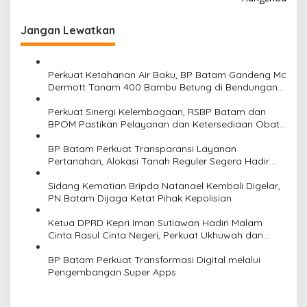
i
g
Jangan Lewatkan
a
s
Perkuat Ketahanan Air Baku, BP Batam Gandeng Mc
i
Dermott Tanam 400 Bambu Betung di Bendungan
Sei Nongsa
p
Perkuat Sinergi Kelembagaan, RSBP Batam dan
o
BPOM Pastikan Pelayanan dan Ketersediaan Obat
Aman
s
BP Batam Perkuat Transparansi Layanan
Pertanahan, Alokasi Tanah Reguler Segera Hadir
Melalui LMS
Sidang Kematian Bripda Natanael Kembali Digelar,
PN Batam Dijaga Ketat Pihak Kepolisian
Ketua DPRD Kepri Iman Sutiawan Hadiri Malam
Cinta Rasul Cinta Negeri, Perkuat Ukhuwah dan
Semangat Persatuan
BP Batam Perkuat Transformasi Digital melalui
Pengembangan Super Apps