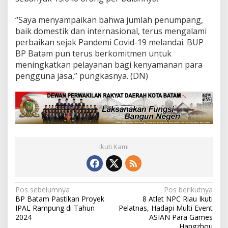
“Saya menyampaikan bahwa jumlah penumpang,
baik domestik dan internasional, terus mengalami
perbaikan sejak Pandemi Covid-19 melandai. BUP
BP Batam pun terus berkomitmen untuk
meningkatkan pelayanan bagi kenyamanan para
pengguna jasa,” pungkasnya. (DN)
Ikuti Kami
N
Pos sebelumnya
Pos berikutnya
BP Batam Pastikan Proyek
8 Atlet NPC Riau Ikuti
a
IPAL Rampung di Tahun
Pelatnas, Hadapi Multi Event
v
2024
ASIAN Para Games
Hangzhou