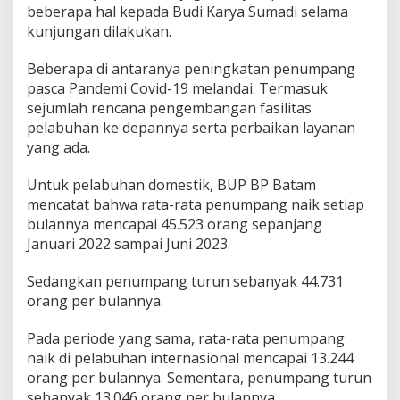
beberapa hal kepada Budi Karya Sumadi selama
d
a
kunjungan dilakukan.
n
I
Beberapa di antaranya peningkatan penumpang
n
pasca Pandemi Covid-19 melandai. Termasuk
t
sejumlah rencana pengembangan fasilitas
e
r
pelabuhan ke depannya serta perbaikan layanan
n
yang ada.
a
s
Untuk pelabuhan domestik, BUP BP Batam
i
mencatat bahwa rata-rata penumpang naik setiap
o
n
bulannya mencapai 45.523 orang sepanjang
a
Januari 2022 sampai Juni 2023.
l
S
Sedangkan penumpang turun sebanyak 44.731
e
orang per bulannya.
k
u
p
Pada periode yang sama, rata-rata penumpang
a
naik di pelabuhan internasional mencapai 13.244
n
orang per bulannya. Sementara, penumpang turun
g
sebanyak 13.046 orang per bulannya.