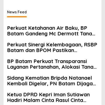
News Feed
Perkuat Ketahanan Air Baku, BP
Batam Gandeng Mc Dermott Tanam
400 Bambu Betung di Bendungan
Perkuat Sinergi Kelembagaan, RSBP
Sei Nongsa
Batam dan BPOM Pastikan
Pelayanan dan Ketersediaan Obat
BP Batam Perkuat Transparansi
Aman
Layanan Pertanahan, Alokasi Tanah
Reguler Segera Hadir Melalui LMS
Sidang Kematian Bripda Natanael
Kembali Digelar, PN Batam Dijaga
Ketat Pihak Kepolisian
Ketua DPRD Kepri Iman Sutiawan
Hadiri Malam Cinta Rasul Cinta