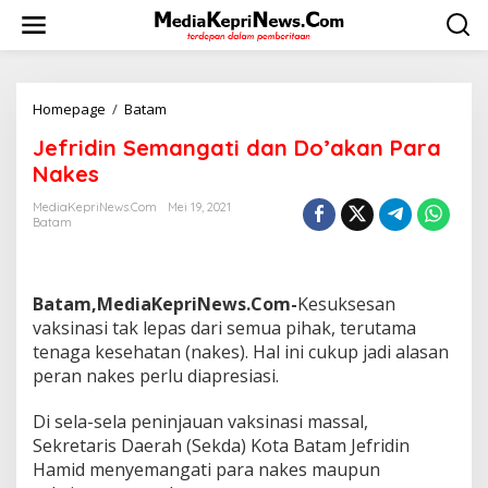
L
e
w
a
t
i
Homepage
/
Batam
J
k
e
Jefridin Semangati dan Do’akan Para
e
f
k
r
Nakes
o
i
n
d
MediaKepriNews.com
Mei 19, 2021
t
Batam
i
e
n
n
S
e
Batam,MediaKepriNews.Com-
Kesuksesan
m
a
vaksinasi tak lepas dari semua pihak, terutama
n
tenaga kesehatan (nakes). Hal ini cukup jadi alasan
g
peran nakes perlu diapresiasi.
a
t
Di sela-sela peninjauan vaksinasi massal,
i
d
Sekretaris Daerah (Sekda) Kota Batam Jefridin
a
Hamid menyemangati para nakes maupun
n