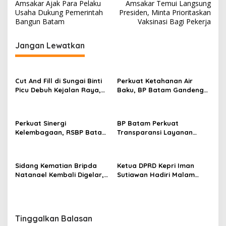
Amsakar Ajak Para Pelaku
Amsakar Temui Langsung
a
Usaha Dukung Pemerintah
Presiden, Minta Prioritaskan
v
Bangun Batam
Vaksinasi Bagi Pekerja
i
Jangan Lewatkan
g
a
s
Cut And Fill di Sungai Binti
Perkuat Ketahanan Air
Picu Debuh Kejalan Raya,
Baku, BP Batam Gandeng
i
Warga Keluhkan Dump
Mc Dermott Tanam 400
p
Truck Tanpa Penutup
Bambu Betung di
Bendungan Sei Nongsa
o
Perkuat Sinergi
BP Batam Perkuat
Kelembagaan, RSBP Batam
Transparansi Layanan
s
dan BPOM Pastikan
Pertanahan, Alokasi Tanah
Pelayanan dan
Reguler Segera Hadir
Ketersediaan Obat Aman
Melalui LMS
Sidang Kematian Bripda
Ketua DPRD Kepri Iman
Natanael Kembali Digelar,
Sutiawan Hadiri Malam
PN Batam Dijaga Ketat
Cinta Rasul Cinta Negeri,
Pihak Kepolisian
Perkuat Ukhuwah dan
Semangat Persatuan
Tinggalkan Balasan