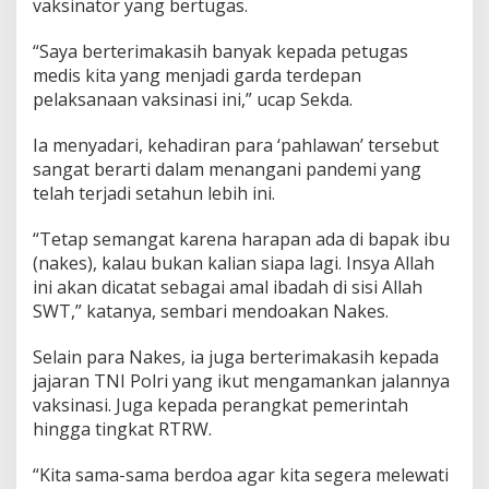
vaksinator yang bertugas.
D
o
“Saya berterimakasih banyak kepada petugas
'
a
medis kita yang menjadi garda terdepan
k
pelaksanaan vaksinasi ini,” ucap Sekda.
a
n
Ia menyadari, kehadiran para ‘pahlawan’ tersebut
P
sangat berarti dalam menangani pandemi yang
a
r
telah terjadi setahun lebih ini.
a
N
“Tetap semangat karena harapan ada di bapak ibu
a
(nakes), kalau bukan kalian siapa lagi. Insya Allah
k
ini akan dicatat sebagai amal ibadah di sisi Allah
e
s
SWT,” katanya, sembari mendoakan Nakes.
Selain para Nakes, ia juga berterimakasih kepada
jajaran TNI Polri yang ikut mengamankan jalannya
vaksinasi. Juga kepada perangkat pemerintah
hingga tingkat RTRW.
“Kita sama-sama berdoa agar kita segera melewati