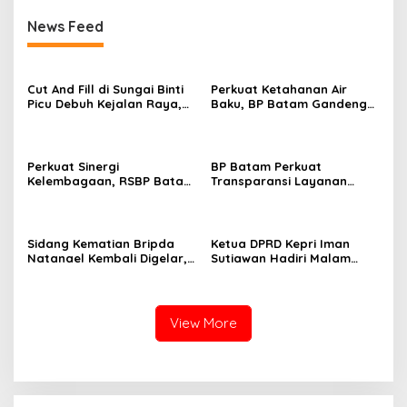
News Feed
Cut And Fill di Sungai Binti
Perkuat Ketahanan Air
Picu Debuh Kejalan Raya,
Baku, BP Batam Gandeng
Warga Keluhkan Dump
Mc Dermott Tanam 400
Truck Tanpa Penutup
Bambu Betung di
Bendungan Sei Nongsa
Perkuat Sinergi
BP Batam Perkuat
Kelembagaan, RSBP Batam
Transparansi Layanan
dan BPOM Pastikan
Pertanahan, Alokasi Tanah
Pelayanan dan
Reguler Segera Hadir
Ketersediaan Obat Aman
Melalui LMS
Sidang Kematian Bripda
Ketua DPRD Kepri Iman
Natanael Kembali Digelar,
Sutiawan Hadiri Malam
PN Batam Dijaga Ketat
Cinta Rasul Cinta Negeri,
Pihak Kepolisian
Perkuat Ukhuwah dan
Semangat Persatuan
View More