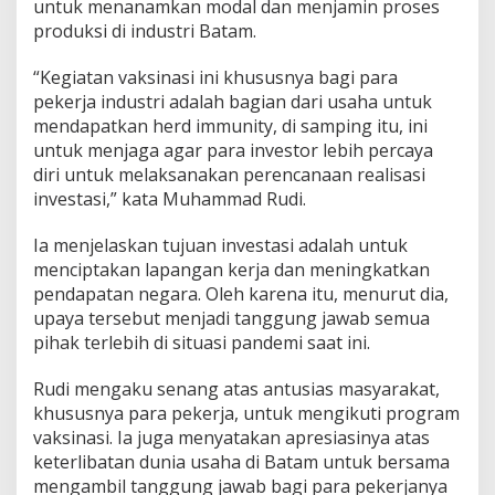
untuk menanamkan modal dan menjamin proses
a
produksi di industri Batam.
n
n
“Kegiatan vaksinasi ini khususnya bagi para
y
a
pekerja industri adalah bagian dari usaha untuk
I
mendapatkan herd immunity, di samping itu, ini
n
untuk menjaga agar para investor lebih percaya
d
diri untuk melaksanakan perencanaan realisasi
u
s
investasi,” kata Muhammad Rudi.
t
r
Ia menjelaskan tujuan investasi adalah untuk
i
menciptakan lapangan kerja dan meningkatkan
d
pendapatan negara. Oleh karena itu, menurut dia,
a
n
upaya tersebut menjadi tanggung jawab semua
I
pihak terlebih di situasi pandemi saat ini.
n
v
Rudi mengaku senang atas antusias masyarakat,
e
khususnya para pekerja, untuk mengikuti program
s
t
vaksinasi. Ia juga menyatakan apresiasinya atas
a
keterlibatan dunia usaha di Batam untuk bersama
s
mengambil tanggung jawab bagi para pekerjanya
i