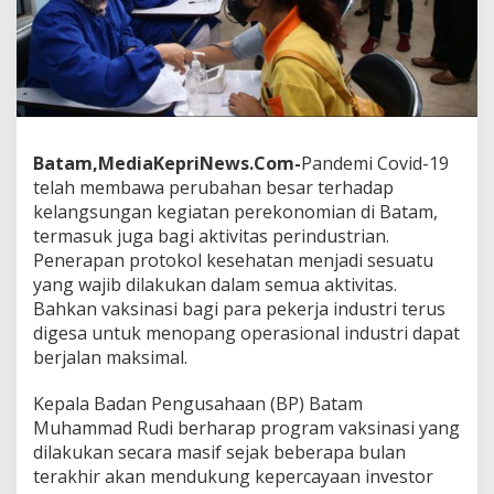
I
n
d
u
s
t
r
i
Batam,MediaKepriNews.Com-
Pandemi Covid-19
u
telah membawa perubahan besar terhadap
n
kelangsungan kegiatan perekonomian di Batam,
t
u
termasuk juga bagi aktivitas perindustrian.
k
Penerapan protokol kesehatan menjadi sesuatu
M
yang wajib dilakukan dalam semua aktivitas.
e
Bahkan vaksinasi bagi para pekerja industri terus
n
digesa untuk menopang operasional industri dapat
d
u
berjalan maksimal.
k
u
Kepala Badan Pengusahaan (BP) Batam
n
Muhammad Rudi berharap program vaksinasi yang
g
dilakukan secara masif sejak beberapa bulan
J
a
terakhir akan mendukung kepercayaan investor
l