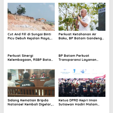
Cut And Fill di Sungai Binti
Perkuat Ketahanan Air
Picu Debuh Kejalan Raya,
Baku, BP Batam Gandeng
Warga Keluhkan Dump
Mc Dermott Tanam 400
Truck Tanpa Penutup
Bambu Betung di
Bendungan Sei Nongsa
Perkuat Sinergi
BP Batam Perkuat
Kelembagaan, RSBP Batam
Transparansi Layanan
dan BPOM Pastikan
Pertanahan, Alokasi Tanah
Pelayanan dan
Reguler Segera Hadir
Ketersediaan Obat Aman
Melalui LMS
Sidang Kematian Bripda
Ketua DPRD Kepri Iman
Natanael Kembali Digelar,
Sutiawan Hadiri Malam
PN Batam Dijaga Ketat
Cinta Rasul Cinta Negeri,
Pihak Kepolisian
Perkuat Ukhuwah dan