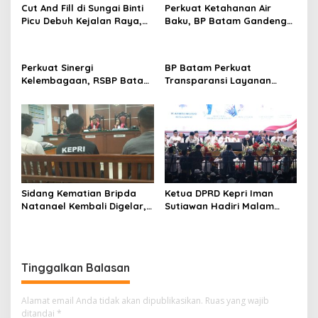
o
Cut And Fill di Sungai Binti
Perkuat Ketahanan Air
s
Picu Debuh Kejalan Raya,
Baku, BP Batam Gandeng
Warga Keluhkan Dump
Mc Dermott Tanam 400
Truck Tanpa Penutup
Bambu Betung di
Bendungan Sei Nongsa
Perkuat Sinergi
BP Batam Perkuat
Kelembagaan, RSBP Batam
Transparansi Layanan
dan BPOM Pastikan
Pertanahan, Alokasi Tanah
Pelayanan dan
Reguler Segera Hadir
Ketersediaan Obat Aman
Melalui LMS
Sidang Kematian Bripda
Ketua DPRD Kepri Iman
Natanael Kembali Digelar,
Sutiawan Hadiri Malam
PN Batam Dijaga Ketat
Cinta Rasul Cinta Negeri,
Pihak Kepolisian
Perkuat Ukhuwah dan
Semangat Persatuan
Tinggalkan Balasan
Alamat email Anda tidak akan dipublikasikan.
Ruas yang wajib
ditandai
*