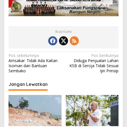
Ikuti Kami
N
Pos sebelumnya
Pos berikutnya
Amsakar: Tidak Ada Kaitan
Diduga Penjualan Lahan
a
Isoman dan Bantuan
KSB di Seroja Tidak Sesuai
v
Sembako
Ijin Prinsip
i
Jangan Lewatkan
g
a
s
i
p