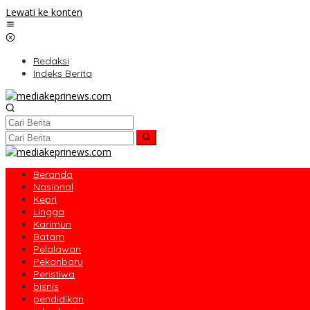
Lewati ke konten
Redaksi
Indeks Berita
Beranda
Nasional
Kepri
Lingga
Karimun
Batam
Pelalawan
Pekanbaru
Peristiwa
bisnis
pendidikan