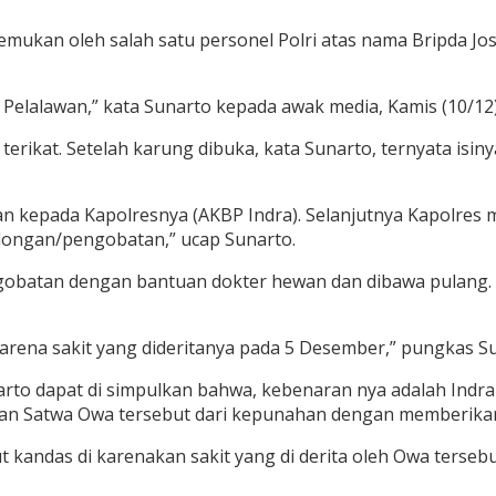
emukan oleh salah satu personel Polri atas nama Bripda Jo
Pelalawan,” kata Sunarto kepada awak media, Kamis (10/12)
erikat. Setelah karung dibuka, kata Sunarto, ternyata isi
kepada Kapolresnya (AKBP Indra). Selanjutnya Kapolres 
ongan/pengobatan,” ucap Sunarto.
obatan dengan bantuan dokter hewan dan dibawa pulang. L
arena sakit yang dideritanya pada 5 Desember,” pungkas S
rto dapat di simpulkan bahwa, kebenaran nya adalah Indr
tkan Satwa Owa tersebut dari kepunahan dengan memberika
kandas di karenakan sakit yang di derita oleh Owa terseb