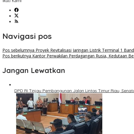
Ikuti Kami
Navigasi pos
Pos sebelumnya
Proyek Revitalisasi Jaringan Listrik Terminal 1 B
Pos berikutnya
Kantor Perwakilan Perdagangan Rusia, Kedutaan Be
Jangan Lewatkan
DPD RI Tinjau Pembangunan Jalan Lintas Timur Riau, Senato