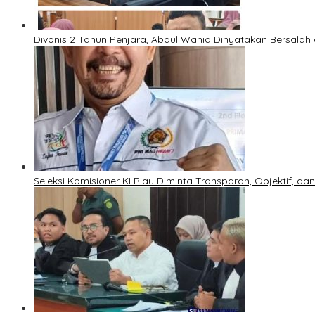
Divonis 2 Tahun Penjara, Abdul Wahid Dinyatakan Bersalah
Seleksi Komisioner KI Riau Diminta Transparan, Objektif, da