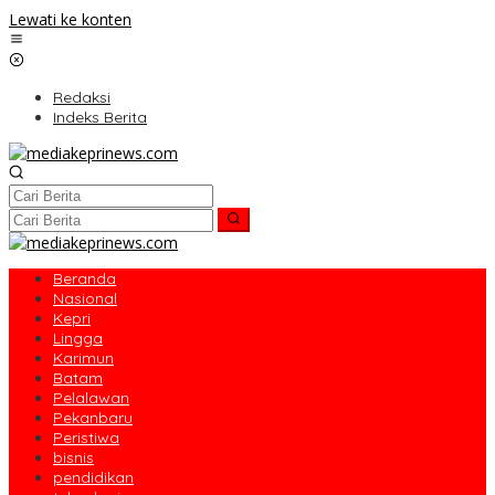
Lewati ke konten
Redaksi
Indeks Berita
Beranda
Nasional
Kepri
Lingga
Karimun
Batam
Pelalawan
Pekanbaru
Peristiwa
bisnis
pendidikan