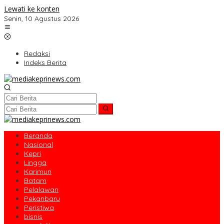
Lewati ke konten
Senin, 10 Agustus 2026
Redaksi
Indeks Berita
Beranda
Nasional
Kepri
Lingga
Karimun
Batam
Pelalawan
Pekanbaru
Peristiwa
bisnis