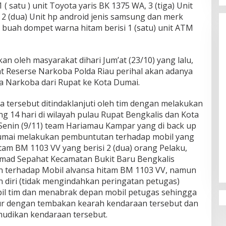
( satu ) unit Toyota yaris BK 1375 WA, 3 (tiga) Unit
2 (dua) Unit hp android jenis samsung dan merk
) buah dompet warna hitam berisi 1 (satu) unit ATM
an oleh masyarakat dihari Jum’at (23/10) yang lalu,
 Reserse Narkoba Polda Riau perihal akan adanya
Narkoba dari Rupat ke Kota Dumai.
a tersebut ditindaklanjuti oleh tim dengan melakukan
ng 14 hari di wilayah pulau Rupat Bengkalis dan Kota
 Senin (9/11) team Hariamau Kampar yang di back up
umai melakukan pembuntutan terhadap mobil yang
itam BM 1103 VV yang berisi 2 (dua) orang Pelaku,
Ahmad Sepahat Kecamatan Bukit Baru Bengkalis
 terhadap Mobil alvansa hitam BM 1103 VV, namun
 diri (tidak mengindahkan peringatan petugas)
l tim dan menabrak depan mobil petugas sehingga
kur dengan tembakan kearah kendaraan tersebut dan
udikan kendaraan tersebut.