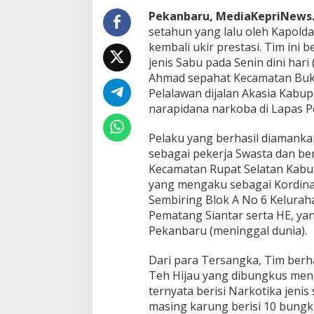
K
a
Pekanbaru, MediaKepriNews
m
setahun yang lalu oleh Kapolda 
p
kembali ukir prestasi. Tim ini
a
jenis Sabu pada Senin dini hari 
r
Ahmad sepahat Kecamatan Buki
P
o
Pelalawan dijalan Akasia Kabup
l
narapidana narkoba di Lapas P
d
a
Pelaku yang berhasil diamanka
R
sebagai pekerja Swasta dan be
i
a
Kecamatan Rupat Selatan Kabu
u
yang mengaku sebagai Kordinat
K
Sembiring Blok A No 6 Kelurah
e
Pematang Siantar serta HE, ya
m
b
Pekanbaru (meninggal dunia).
a
l
Dari para Tersangka, Tim ber
i
Teh Hijau yang dibungkus men
M
ternyata berisi Narkotika jen
e
n
masing karung berisi 10 bungku