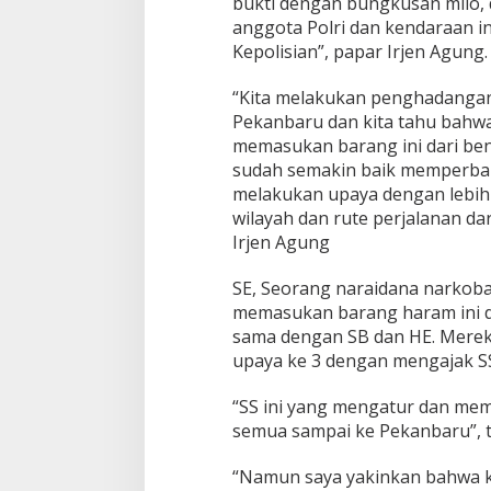
bukti dengan bungkusan milo, 
anggota Polri dan kendaraan in
Kepolisian”, papar Irjen Agung.
“Kita melakukan penghadangan
Pekanbaru dan kita tahu bahw
memasukan barang ini dari beng
sudah semakin baik memperbaik
melakukan upaya dengan lebih
wilayah dan rute perjalanan da
Irjen Agung
SE, Seorang naraidana narkoba
memasukan barang haram ini d
sama dengan SB dan HE. Mereka
upaya ke 3 dengan mengajak S
“SS ini yang mengatur dan me
semua sampai ke Pekanbaru”, 
“Namun saya yakinkan bahwa k