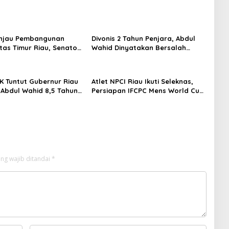
injau Pembangunan
Divonis 2 Tahun Penjara, Abdul
ntas Timur Riau, Senator
Wahid Dinyatakan Bersalah
mid Tekankan
dalam Kasus Korupsi “Jatah
uktur Harus Profesional
Preman”
t Waktu
K Tuntut Gubernur Riau
Atlet NPCI Riau Ikuti Seleknas,
 Abdul Wahid 8,5 Tahun
Persiapan IFCPC Mens World Cup
 Didenda Rp500 Juta
2026 di Amerika Serikat
 Pengganti Rp1,45 Miliar
ng wajib ditandai
*