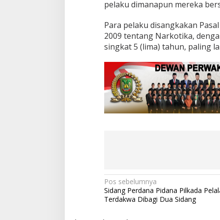
pelaku dimanapun mereka bers
Para pelaku disangkakan Pasal 
2009 tentang Narkotika, deng
singkat 5 (lima) tahun, paling 
N
Pos sebelumnya
Sidang Perdana Pidana Pilkada Pela
a
Terdakwa Dibagi Dua Sidang
v