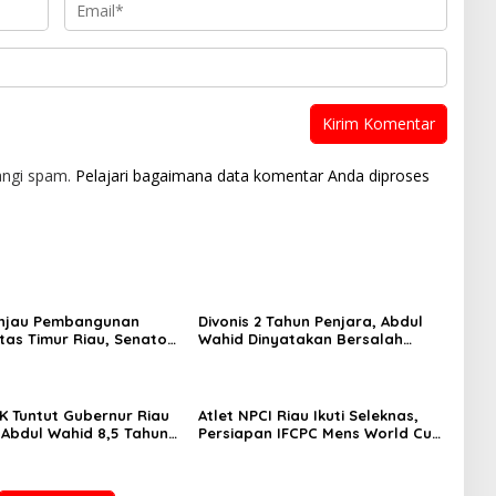
angi spam.
Pelajari bagaimana data komentar Anda diproses
injau Pembangunan
Divonis 2 Tahun Penjara, Abdul
ntas Timur Riau, Senator
Wahid Dinyatakan Bersalah
mid Tekankan
dalam Kasus Korupsi “Jatah
uktur Harus Profesional
Preman”
t Waktu
K Tuntut Gubernur Riau
Atlet NPCI Riau Ikuti Seleknas,
 Abdul Wahid 8,5 Tahun
Persiapan IFCPC Mens World Cup
 Didenda Rp500 Juta
2026 di Amerika Serikat
 Pengganti Rp1,45 Miliar