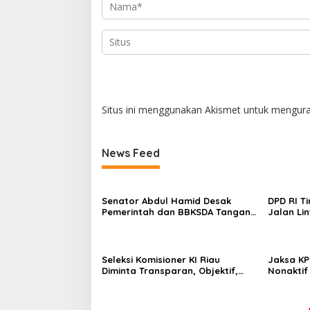
Situs ini menggunakan Akismet untuk mengur
News Feed
Senator Abdul Hamid Desak
DPD RI T
Pemerintah dan BBKSDA Tangani
Jalan Li
Teror Monyet di Tembilahan
Abdul Ha
Infrastr
dan Tepa
Seleksi Komisioner KI Riau
Jaksa KP
Diminta Transparan, Objektif,
Nonaktif
dan Bebas Kepentingan Politik
Penjara,
dan Uang