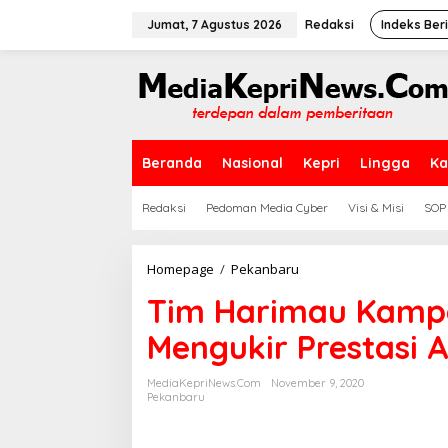
L
e
Jumat, 7 Agustus 2026
Redaksi
Indeks Ber
w
a
t
i
k
e
k
Beranda
Nasional
Kepri
Lingga
Ka
o
n
t
Redaksi
Pedoman Media Cyber
Visi & Misi
SOP
e
n
Homepage
/
Pekanbaru
T
i
Tim Harimau Kampa
m
H
Mengukir Prestasi 
a
r
i
MediaKepriNews.com
November 9, 2020
m
Pekanbaru
a
u