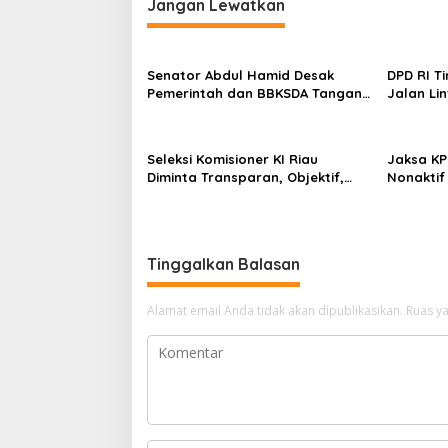
i
Jangan Lewatkan
g
a
Senator Abdul Hamid Desak
DPD RI T
s
Pemerintah dan BBKSDA Tangani
Jalan Li
Teror Monyet di Tembilahan
Abdul Ha
i
Infrastr
p
dan Tepa
Seleksi Komisioner KI Riau
Jaksa KP
o
Diminta Transparan, Objektif,
Nonaktif
dan Bebas Kepentingan Politik
Penjara,
s
dan Uang
Tinggalkan Balasan
Alamat email Anda tidak akan dipublikasikan.
Ruas ya