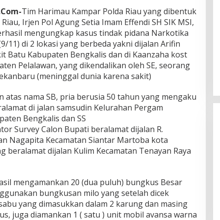
.Com-
Tim Harimau Kampar Polda Riau yang dibentuk
Riau, Irjen Pol Agung Setia Imam Effendi SH SIK MSI,
 berhasil mengungkap kasus tindak pidana Narkotika
(9/11) di 2 lokasi yang berbeda yakni dijalan Arifin
t Batu Kabupaten Bengkalis dan di Kaanzaha kost
aten Pelalawan, yang dikendalikan oleh SE, seorang
ekanbaru (meninggal dunia karena sakit)
n atas nama SB, pria berusia 50 tahun yang mengaku
ralamat di jalan samsudin Kelurahan Pergam
paten Bengkalis dan SS
or Survey Calon Bupati beralamat dijalan R.
an Nagapita Kecamatan Siantar Martoba kota
ng beralamat dijalan Kulim Kecamatan Tenayan Raya
Ini Dia Hubungan Partai Garuda
hasil mengamankan 20 (dua puluh) bungkus Besar
dengan Gerindra
ggunakan bungkusan milo yang setelah dicek
Di Berita, Politik
|
Februari 19, 2018
is sabu yang dimasukkan dalam 2 karung dan masing
s, juga diamankan 1 ( satu ) unit mobil avansa warna