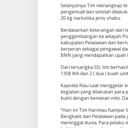
t
Selanjutnya Tim menangkap te
i
pengemudi dan setelah dilakuk
k
a
20 kg narkotika jenis shabu.
2
0
Berdasarkan keterangan dari t
K
penggembangan ke wilayah Polr
g
kabupaten Pelalawan dan berh
berperan sebagai pengawal da
BNN yang mendapatkan upah Rp
Dari tersangka SD, tim berhas
1358 WA dan 2 ( dua ) buah un
Kapolda Riau saat menggelar k
kegiatan yang dilakukan para
bukti dengan kemasan milo. Da
“Hari ini Tim Harimau Kampar 
Bengkalis dan Pelalawan pada ja
meninggal dunia. Para pelaku