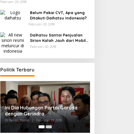
Februari 20, 2018
Belum Pakai CVT, Apa yang
Ditakuti Daihatsu Indonesia?
Februari 20, 2018
Daihatsu Santai Penjualan
Sirion Kalah Jauh dari Mobil
LCGC
Februari 20, 2018
Politik Terbaru
Strategi PPP Menangkan Duet
Ganjar dan Gus Yasin
Di Berita, Politik
|
Februari 19, 2018