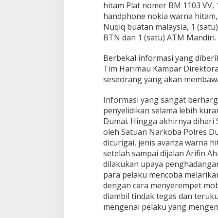
g
hitam Plat nomer BM 1103 VV, 1 
u
handphone nokia warna hitam, 
k
Nuqiq buatan malaysia, 1 (satu
i
BTN dan 1 (satu) ATM Mandiri.
r
P
r
Berbekal informasi yang diberik
e
Tim Harimau Kampar Direktorat
s
seseorang yang akan membawa 
t
a
s
Informasi yang sangat berharg
i
penyelidikan selama lebih kura
A
Dumai. Hingga akhirnya dihari
m
oleh Satuan Narkoba Polres D
a
dicurigai, jenis avanza warna h
n
k
setelah sampai dijalan Arifin 
a
dilakukan upaya penghadangan
n
para pelaku mencoba melarikan
N
dengan cara menyerempet mobi
a
r
diambil tindak tegas dan teru
k
mengenai pelaku yang mengem
o