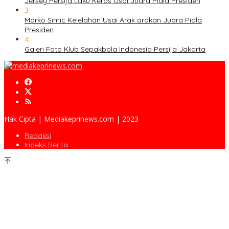
Jersey Persija Laku Keras Usai Juara Piala Presiden
3
Marko Simic Kelelahan Usai Arak arakan Juara Piala
Presiden
4
Galeri Foto Klub Sepakbola Indonesia Persija Jakarta
Hak Cipta | Mediakeprinews.com | 2023
Redaksi
Indeks Berita