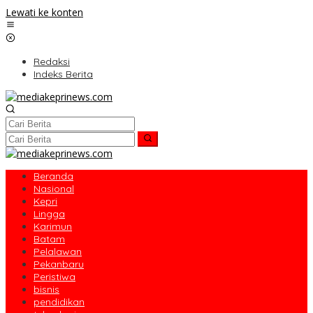
Lewati ke konten
Redaksi
Indeks Berita
Beranda
Nasional
Kepri
Lingga
Karimun
Batam
Pelalawan
Pekanbaru
Peristiwa
bisnis
pendidikan