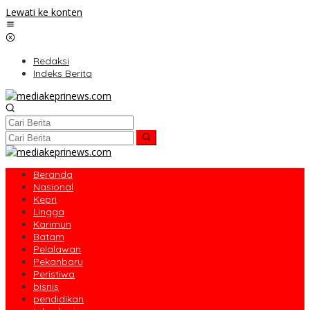
Lewati ke konten
Redaksi
Indeks Berita
Beranda
Nasional
Kepri
Lingga
Karimun
Batam
Pelalawan
Pekanbaru
Peristiwa
bisnis
pendidikan