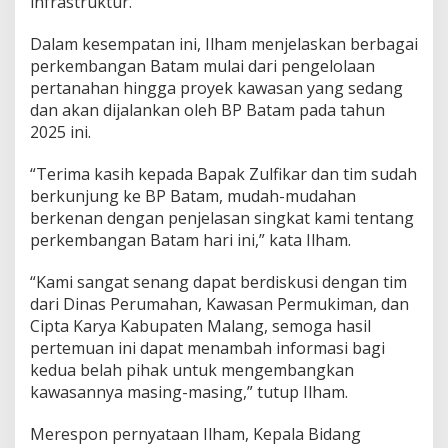
infrastruktur.
m
a
Dalam kesempatan ini, Ilham menjelaskan berbagai
n
perkembangan Batam mulai dari pengelolaan
,
d
pertanahan hingga proyek kawasan yang sedang
a
dan akan dijalankan oleh BP Batam pada tahun
n
2025 ini.
C
i
“Terima kasih kepada Bapak Zulfikar dan tim sudah
p
t
berkunjung ke BP Batam, mudah-mudahan
a
berkenan dengan penjelasan singkat kami tentang
K
perkembangan Batam hari ini,” kata Ilham.
a
r
“Kami sangat senang dapat berdiskusi dengan tim
y
a
dari Dinas Perumahan, Kawasan Permukiman, dan
K
Cipta Karya Kabupaten Malang, semoga hasil
a
pertemuan ini dapat menambah informasi bagi
b
kedua belah pihak untuk mengembangkan
u
kawasannya masing-masing,” tutup Ilham.
p
a
t
Merespon pernyataan Ilham, Kepala Bidang
e