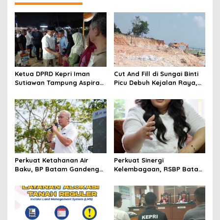
a
s
i
p
o
s
Ketua DPRD Kepri Iman
Cut And Fill di Sungai Binti
Sutiawan Tampung Aspirasi
Picu Debuh Kejalan Raya,
Warga Kampung Tua
Warga Keluhkan Dump
Tembesi Lestari
Truck Tanpa Penutup
Perkuat Ketahanan Air
Perkuat Sinergi
Baku, BP Batam Gandeng
Kelembagaan, RSBP Batam
Mc Dermott Tanam 400
dan BPOM Pastikan
Bambu Betung di
Pelayanan dan
Bendungan Sei Nongsa
Ketersediaan Obat Aman