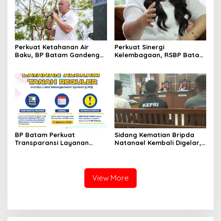
Perkuat Ketahanan Air
Perkuat Sinergi
Baku, BP Batam Gandeng
Kelembagaan, RSBP Batam
Mc Dermott Tanam 400
dan BPOM Pastikan
Bambu Betung di
Pelayanan dan
Bendungan Sei Nongsa
Ketersediaan Obat Aman
BP Batam Perkuat
Sidang Kematian Bripda
Transparansi Layanan
Natanael Kembali Digelar,
Pertanahan, Alokasi Tanah
PN Batam Dijaga Ketat
Reguler Segera Hadir
Pihak Kepolisian
Melalui LMS
View More