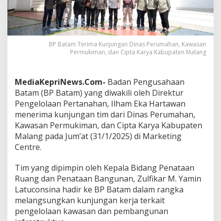
s
P
e
r
u
BP Batam Terima Kunjungan Dinas Perumahan, Kawasan
m
Permukiman, dan Cipta Karya Kabupaten Malang
a
h
a
MediaKepriNews.Com-
Badan Pengusahaan
n
Batam (BP Batam) yang diwakili oleh Direktur
,
Pengelolaan Pertanahan, Ilham Eka Hartawan
K
a
menerima kunjungan tim dari Dinas Perumahan,
w
Kawasan Permukiman, dan Cipta Karya Kabupaten
a
Malang pada Jum’at (31/1/2025) di Marketing
s
Centre.
a
n
P
Tim yang dipimpin oleh Kepala Bidang Penataan
e
Ruang dan Penataan Bangunan, Zulfikar M. Yamin
r
Latuconsina hadir ke BP Batam dalam rangka
m
melangsungkan kunjungan kerja terkait
u
k
pengelolaan kawasan dan pembangunan
i