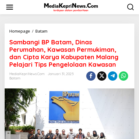
L
e
w
a
t
i
Homepage
/
Batam
S
k
a
Sambangi BP Batam, Dinas
e
m
k
b
Perumahan, Kawasan Permukiman,
o
a
dan Cipta Karya Kabupaten Malang
n
n
Pelajari Tips Pengelolaan Kawasan
t
g
e
i
MediaKepriNews.com
Januari 31, 2025
n
B
Batam
P
B
a
t
a
m
,
D
i
n
a