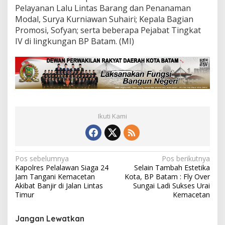
l
Pelayanan Lalu Lintas Barang dan Penanaman
o
l
Modal, Surya Kurniawan Suhairi; Kepala Bagian
a
Promosi, Sofyan; serta beberapa Pejabat Tingkat
a
IV di lingkungan BP Batam. (MI)
n
K
a
w
a
s
a
n
Ikuti Kami
N
Pos sebelumnya
Pos berikutnya
Kapolres Pelalawan Siaga 24
Selain Tambah Estetika
a
Jam Tangani Kemacetan
Kota, BP Batam : Fly Over
v
Akibat Banjir di Jalan Lintas
Sungai Ladi Sukses Urai
Timur
Kemacetan
i
g
Jangan Lewatkan