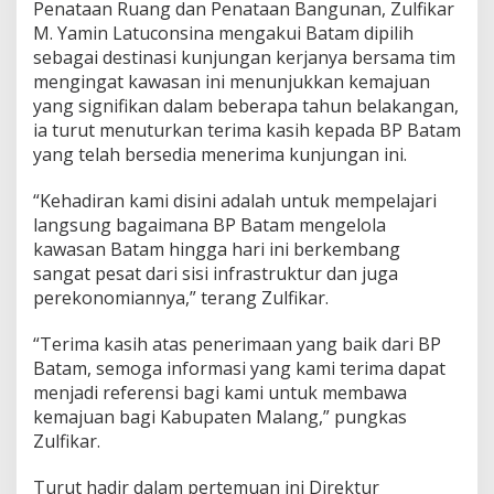
Penataan Ruang dan Penataan Bangunan, Zulfikar
n
M. Yamin Latuconsina mengakui Batam dipilih
M
sebagai destinasi kunjungan kerjanya bersama tim
a
l
mengingat kawasan ini menunjukkan kemajuan
a
yang signifikan dalam beberapa tahun belakangan,
n
ia turut menuturkan terima kasih kepada BP Batam
g
yang telah bersedia menerima kunjungan ini.
P
e
l
“Kehadiran kami disini adalah untuk mempelajari
a
langsung bagaimana BP Batam mengelola
j
kawasan Batam hingga hari ini berkembang
a
sangat pesat dari sisi infrastruktur dan juga
r
i
perekonomiannya,” terang Zulfikar.
T
i
“Terima kasih atas penerimaan yang baik dari BP
p
Batam, semoga informasi yang kami terima dapat
s
menjadi referensi bagi kami untuk membawa
P
e
kemajuan bagi Kabupaten Malang,” pungkas
n
Zulfikar.
g
e
Turut hadir dalam pertemuan ini Direktur