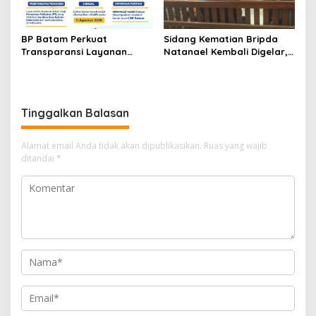
BP Batam Perkuat
Sidang Kematian Bripda
Transparansi Layanan
Natanael Kembali Digelar,
Pertanahan, Alokasi Tanah
PN Batam Dijaga Ketat
Reguler Segera Hadir
Pihak Kepolisian
Melalui LMS
Tinggalkan Balasan
Alamat email Anda tidak akan dipublikasikan.
Ruas yang wajib
ditandai
*