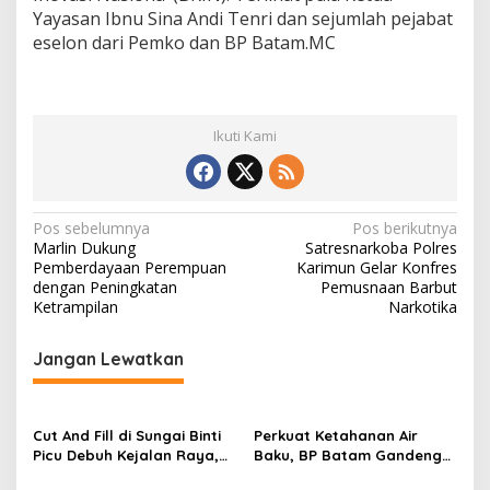
Yayasan Ibnu Sina Andi Tenri dan sejumlah pejabat
eselon dari Pemko dan BP Batam.MC
Ikuti Kami
N
Pos sebelumnya
Pos berikutnya
Marlin Dukung
Satresnarkoba Polres
a
Pemberdayaan Perempuan
Karimun Gelar Konfres
v
dengan Peningkatan
Pemusnaan Barbut
Ketrampilan
Narkotika
i
g
Jangan Lewatkan
a
s
Cut And Fill di Sungai Binti
Perkuat Ketahanan Air
i
Picu Debuh Kejalan Raya,
Baku, BP Batam Gandeng
p
Warga Keluhkan Dump
Mc Dermott Tanam 400