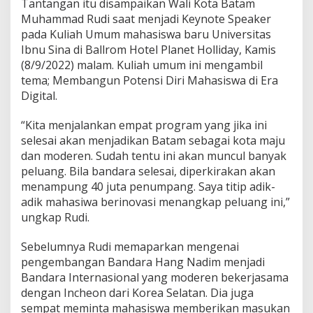
Tantangan itu disampaikan Wali Kota Batam
I
Muhammad Rudi saat menjadi Keynote Speaker
b
pada Kuliah Umum mahasiswa baru Universitas
n
u
Ibnu Sina di Ballrom Hotel Planet Holliday, Kamis
S
(8/9/2022) malam. Kuliah umum ini mengambil
i
tema; Membangun Potensi Diri Mahasiswa di Era
n
Digital.
a
B
e
“Kita menjalankan empat program yang jika ini
r
selesai akan menjadikan Batam sebagai kota maju
i
dan moderen. Sudah tentu ini akan muncul banyak
n
peluang. Bila bandara selesai, diperkirakan akan
o
v
menampung 40 juta penumpang. Saya titip adik-
a
adik mahasiwa berinovasi menangkap peluang ini,”
s
ungkap Rudi.
i
Sebelumnya Rudi memaparkan mengenai
pengembangan Bandara Hang Nadim menjadi
Bandara Internasional yang moderen bekerjasama
dengan Incheon dari Korea Selatan. Dia juga
sempat meminta mahasiswa memberikan masukan