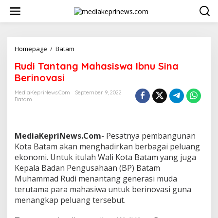
L
e
w
a
t
i
Homepage
/
Batam
R
k
u
Rudi Tantang Mahasiswa Ibnu Sina
e
d
k
i
Berinovasi
o
T
n
a
MediaKepriNews.com
September 9, 2022
t
Batam
n
e
t
n
a
n
MediaKepriNews.Com-
Pesatnya pembangunan
g
M
Kota Batam akan menghadirkan berbagai peluang
a
ekonomi. Untuk itulah Wali Kota Batam yang juga
h
Kepala Badan Pengusahaan (BP) Batam
a
Muhammad Rudi menantang generasi muda
s
terutama para mahasiwa untuk berinovasi guna
i
s
menangkap peluang tersebut.
w
a