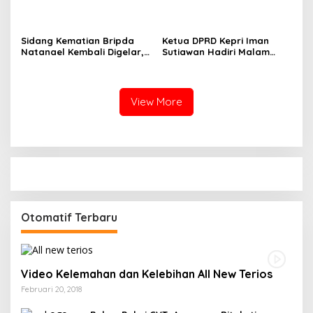
dan BPOM Pastikan
Pertanahan, Alokasi Tanah
Pelayanan dan
Reguler Segera Hadir
Ketersediaan Obat Aman
Melalui LMS
Sidang Kematian Bripda
Ketua DPRD Kepri Iman
Natanael Kembali Digelar,
Sutiawan Hadiri Malam
PN Batam Dijaga Ketat
Cinta Rasul Cinta Negeri,
Pihak Kepolisian
Perkuat Ukhuwah dan
Semangat Persatuan
View More
Otomatif Terbaru
Video Kelemahan dan Kelebihan All New Terios
Februari 20, 2018