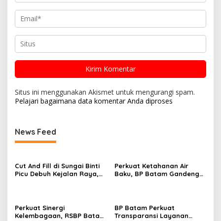
Situs ini menggunakan Akismet untuk mengurangi spam.
Pelajari bagaimana data komentar Anda diproses
News Feed
Cut And Fill di Sungai Binti
Perkuat Ketahanan Air
Picu Debuh Kejalan Raya,
Baku, BP Batam Gandeng
Warga Keluhkan Dump
Mc Dermott Tanam 400
Truck Tanpa Penutup
Bambu Betung di
Bendungan Sei Nongsa
Perkuat Sinergi
BP Batam Perkuat
Kelembagaan, RSBP Batam
Transparansi Layanan