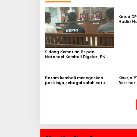
Ketua DP
Hadiri M
Negeri, 
Semanga
Sidang Kematian Bripda
Natanael Kembali Digelar, PN
Batam Dijaga Ketat Pihak
Kepolisian
Batam kembali menegaskan
Kinerja 
posisinya sebagai salah satu
Bersinar
daerah unggulan untuk investasi
Sumbagte
di Indonesia
Kelola T
Profesio