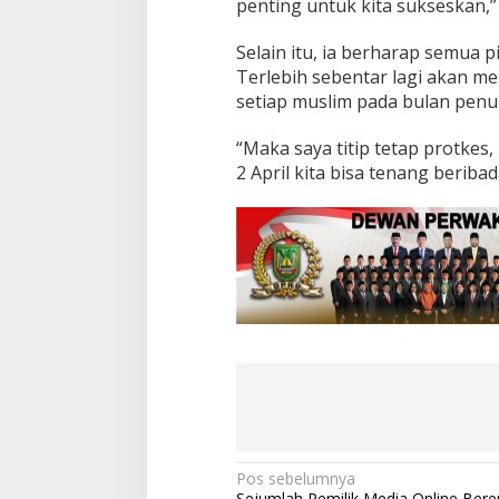
penting untuk kita sukseskan,”
e
l
u
Selain itu, ia berharap semua
r
Terlebih sebentar lagi akan 
a
setiap muslim pada bulan penuh
h
a
n
“Maka saya titip tetap protkes
S
2 April kita bisa tenang beribad
i
a
g
a
S
a
g
u
l
u
n
g
N
Pos sebelumnya
Sejumlah Pemilik Media Online Ber