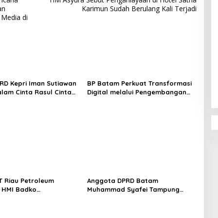
an
Karimun Sudah Berulang Kali Terjadi
Media di
RD Kepri Iman Sutiawan
BP Batam Perkuat Transformasi
alam Cinta Rasul Cinta
Digital melalui Pengembangan
Perkuat Ukhuwah dan
Super Apps
t Persatuan
PT Riau Petroleum
Anggota DPRD Batam
, HMI Badko
Muhammad Syafei Tampung
ng Apresiasi Tata
Aspirasi Warga Kavling Kamboja
ransparan dan
RT 07 RW 15
nal