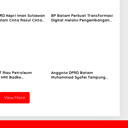
RD Kepri Iman Sutiawan
BP Batam Perkuat Transformasi
alam Cinta Rasul Cinta
Digital melalui Pengembangan
Perkuat Ukhuwah dan
Super Apps
t Persatuan
PT Riau Petroleum
Anggota DPRD Batam
, HMI Badko
Muhammad Syafei Tampung
ng Apresiasi Tata
Aspirasi Warga Kavling Kamboja
ransparan dan
RT 07 RW 15
nal
View More