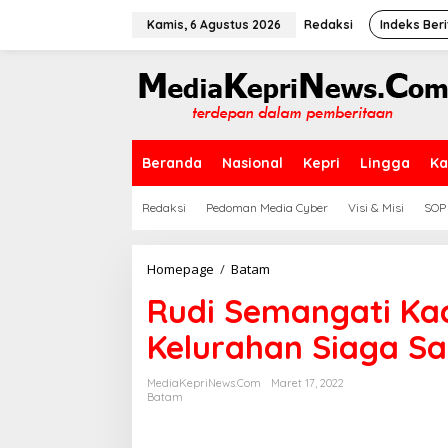
L
e
Kamis, 6 Agustus 2026
Redaksi
Indeks Beri
w
a
t
i
k
e
k
Beranda
Nasional
Kepri
Lingga
Ka
o
n
t
Redaksi
Pedoman Media Cyber
Visi & Misi
SOP
e
n
Homepage
/
Batam
R
u
Rudi Semangati Ka
d
i
Kelurahan Siaga S
S
e
m
MediaKepriNews.com
Maret 17, 2022
a
Batam
n
g