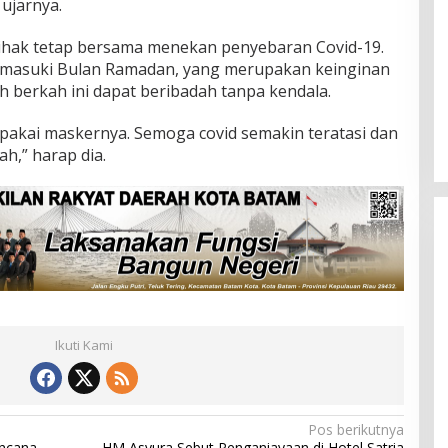
 ujarnya.
 pihak tetap bersama menekan penyebaran Covid-19.
memasuki Bulan Ramadan, yang merupakan keinginan
Ini Dia Hubungan Partai Garuda
 berkah ini dapat beribadah tanpa kendala.
dengan Gerindra
Di Berita, Politik
|
Februari 19, 2018
, pakai maskernya. Semoga covid semakin teratasi dan
ah,” harap dia.
Ikuti Kami
Pos berikutnya
encana
HM Asyura Sebut Penganiayaan di Hotel Satria