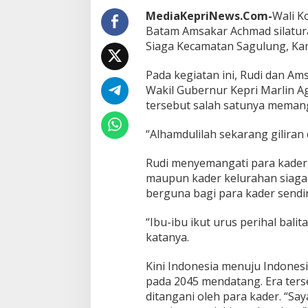
a
t
MediaKepriNews.Com-
Wali K
i
Batam Amsakar Achmad silatur
K
Siaga Kecamatan Sagulung, Kami
a
d
Pada kegiatan ini, Rudi dan Am
e
r
Wakil Gubernur Kepri Marlin A
P
tersebut salah satunya meman
o
s
“Alhamdulilah sekarang giliran 
y
a
Rudi menyemangati para kader
n
d
maupun kader kelurahan siaga
u
berguna bagi para kader sendir
d
a
“Ibu-ibu ikut urus perihal balit
n
katanya.
K
a
d
Kini Indonesia menuju Indones
e
pada 2045 mendatang. Era ters
r
ditangani oleh para kader. “Say
K