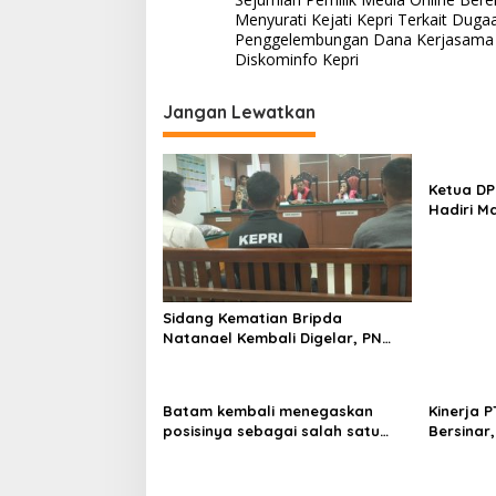
a
Menyurati Kejati Kepri Terkait Duga
v
Penggelembungan Dana Kerjasama 
Diskominfo Kepri
i
g
Jangan Lewatkan
a
s
Ketua DP
i
Hadiri M
p
Negeri, 
Semanga
o
s
Sidang Kematian Bripda
Natanael Kembali Digelar, PN
Batam Dijaga Ketat Pihak
Kepolisian
Batam kembali menegaskan
Kinerja 
posisinya sebagai salah satu
Bersinar
daerah unggulan untuk investasi
Sumbagte
di Indonesia
Kelola T
Profesio