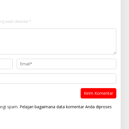
ng wajib ditandai
*
angi spam.
Pelajari bagaimana data komentar Anda diproses