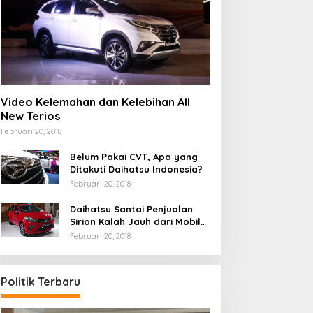
Video Kelemahan dan Kelebihan All
New Terios
Februari 20, 2018
Belum Pakai CVT, Apa yang
Ditakuti Daihatsu Indonesia?
Februari 20, 2018
Daihatsu Santai Penjualan
Sirion Kalah Jauh dari Mobil
LCGC
Februari 20, 2018
Politik Terbaru