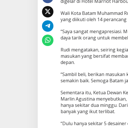
digelar di Hotel Marriot Harb
G
e
Wali Kota Batam Muhammad Rud
l
yang diikuti oleh 14 perancang 
a
r
a
“Saya sangat mengapresiasi. 
n
daya tarik orang untuk membeli
E
x
Rudi mengatakan, seiring kegi
p
masukan yang bersifat memban
o
B
depan.
a
t
“Sambil beli, berikan masukan
a
semakin baik. Semoga Batam jaya
m
F
a
Sementara itu, Ketua Dewan Ke
s
Marlin Agustina menyebutkan, k
h
hanya sekitar dua minggu. Dar
i
banyak yang ikut terlibat.
o
n
W
“Dulu hanya sekitar 5 desaine
e