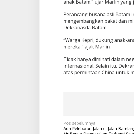
anak Batam,” ujar Marlin yang 
e
k
Perancang busana asli Batam in
2
mengembangkan bakat dan mina
0
2
Dekranasda Batam.
1
“Warga Kepri, dukung anak-an
mereka,” ajak Marlin.
Tidak hanya diminati dalam neg
internasional. Selain itu, Dek
atas permintaan China untuk me
N
Pos sebelumnya
Ada Pelebaran Jalan di Jalan Barelang
a
Air Bersih Diperkirakan Terhenti Se