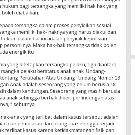
 hukum bagi tersangka yang memiliki hak hak yang
 boleh diabaikan.
Ini Dia Hubungan Partai Garuda
epada tersangka dalam proses penyidikan sesuai
dengan Gerindra
angka memiliki hak- haknya yang harus diakui dan
hukum dalam hal ini adalah penyidik kepolisian
Di Berita, Politik
|
Februari 19, 2018
p personilnya. Maka hak-hak tersangka tidak boleh
da energik itu.
a yang ditetapkan tersangka pelaku, tiga diantara
tersangka pelaku berstatus anak anak. Undang-
tentang Perubahan Atas Undang- Undang Nomor 23
gan Anak adalah seseorang yang belum berusia 18
sih dalam kandungan. Seseorang yang masih berusia
sia anak sehingga berhak diberi perlindungan atas
ya, ” sebutnya.
nak-anak yang terlibat dalam kasus tersebut adalah
an dan pembiaran dari orang tua sehingga terjadi
ak terlibat kasus karena ketidakmatangan fisik dan