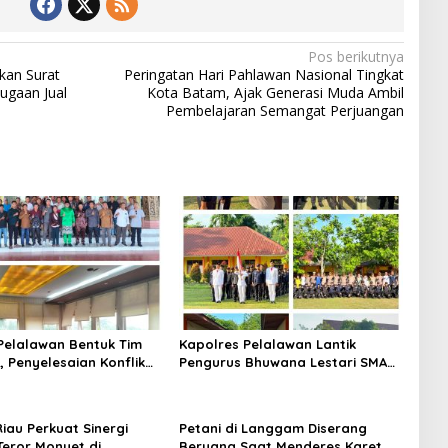
Pos berikutnya
kan Surat
Peringatan Hari Pahlawan Nasional Tingkat
ugaan Jual
Kota Batam, Ajak Generasi Muda Ambil
Pembelajaran Semangat Perjuangan
elalawan Bentuk Tim
Kapolres Pelalawan Lantik
i, Penyelesaian Konflik
Pengurus Bhuwana Lestari SMAN
 Arara Abadi dan Warga
1 Pangkalan Kerinci, Cetak
h Masuki Babak Baru
Generasi Peduli Lingkungan dan
Berkarakter
iau Perkuat Sinergi
Petani di Langgam Diserang
Teror Monyet di
Beruang Saat Menderes Karet,