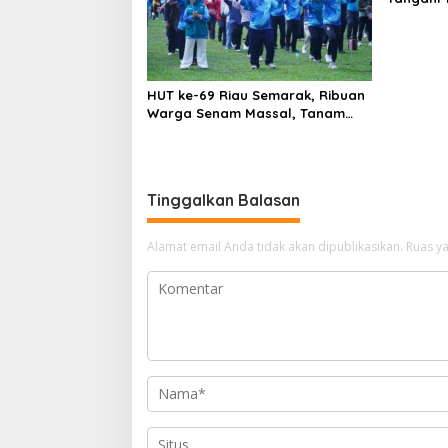
Tembilah
Jadi Prio
HUT ke-69 Riau Semarak, Ribuan
Warga Senam Massal, Tanam
2.500 Pohon dan Resmikan
Kantor KONI
Tinggalkan Balasan
Alamat email Anda tidak akan dipublikasikan.
Ruas ya