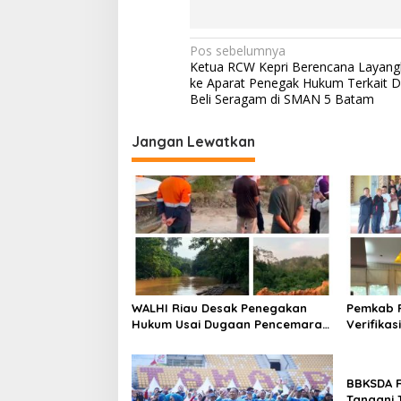
N
Pos sebelumnya
Ketua RCW Kepri Berencana Layang
a
ke Aparat Penegak Hukum Terkait D
v
Beli Seragam di SMAN 5 Batam
i
Jangan Lewatkan
g
a
s
i
p
o
s
WALHI Riau Desak Penegakan
Pemkab P
Hukum Usai Dugaan Pencemaran
Verifikas
Sungai Reteh oleh Aktivitas
Lahan PT
Tambang PT BPP
Mak Tedu
BBKSDA R
Tangani 