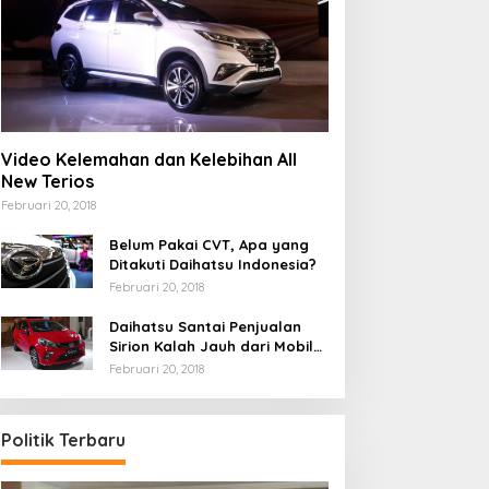
Video Kelemahan dan Kelebihan All
New Terios
Februari 20, 2018
Belum Pakai CVT, Apa yang
Ditakuti Daihatsu Indonesia?
Februari 20, 2018
Daihatsu Santai Penjualan
Sirion Kalah Jauh dari Mobil
LCGC
Februari 20, 2018
Politik Terbaru