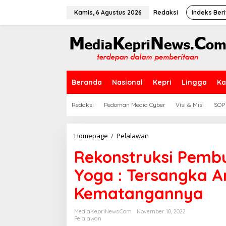
L
e
Kamis, 6 Agustus 2026
Redaksi
Indeks Beri
w
a
t
i
k
e
k
Beranda
Nasional
Kepri
Lingga
Ka
o
n
t
Redaksi
Pedoman Media Cyber
Visi & Misi
SOP
e
n
Homepage
/
Pelalawan
R
e
Rekonstruksi Pembu
k
o
Yoga : Tersangka A
n
s
Kematangannya
t
r
u
MediaKepriNews.com
November 10, 2022
k
Pelalawan