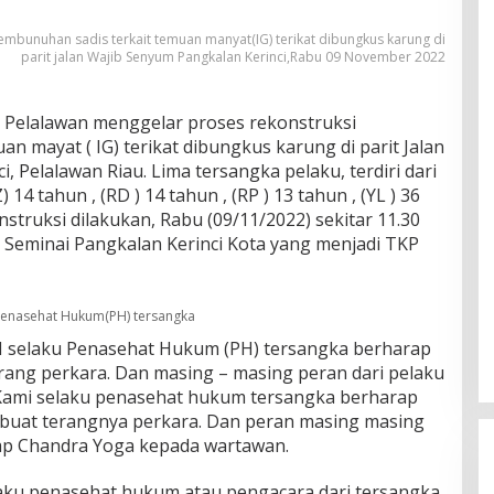
embunuhan sadis terkait temuan manyat(IG) terikat dibungkus karung di
parit jalan Wajib Senyum Pangkalan Kerinci,Rabu 09 November 2022
 Pelalawan menggelar proses rekonstruksi
n mayat ( IG) terikat dibungkus karung di parit Jalan
 Pelalawan Riau. Lima tersangka pelaku, terdiri dari
 14 tahun , (RD ) 14 tahun , (RP ) 13 tahun , (YL ) 36
nstruksi dilakukan, Rabu (09/11/2022) sekitar 11.30
an Seminai Pangkalan Kerinci Kota yang menjadi TKP
Penasehat Hukum(PH) tersangka
H selaku Penasehat Hukum (PH) tersangka berharap
ang perkara. Dan masing – masing peran dari pelaku
 Kami selaku penasehat hukum tersangka berharap
buat terangnya perkara. Dan peran masing masing
ap Chandra Yoga kepada wartawan.
ku penasehat hukum atau pengacara dari tersangka