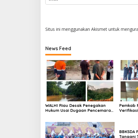
Situs ini menggunakan Akismet untuk mengur
News Feed
WALHI Riau Desak Penegakan
Pemkab P
Hukum Usai Dugaan Pencemaran
Verifikas
Sungai Reteh oleh Aktivitas
Lahan PT
Tambang PT BPP
Mak Tedu
BBKSDA R
Tangani 