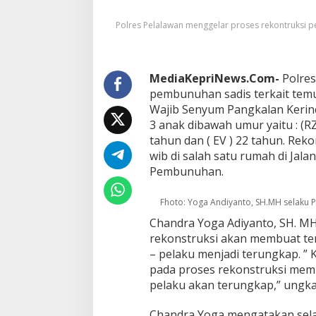
s
i
Polres Pelalawan menggelar proses rekontruksi p
P
e
m
b
MediaKepriNews.Com-
u
Polres
n
pembunuhan sadis terkait temua
u
Wajib Senyum Pangkalan Kerinci,
h
3 anak dibawah umur yaitu : (RZ)
a
tahun dan ( EV ) 22 tahun. Reko
n
S
wib di salah satu rumah di Jal
a
Pembunuhan.
d
i
Fhoto: Yoga Andiyanto, SH.MH selaku 
s
I
Chandra Yoga Adiyanto, SH. M
G
rekonstruksi akan membuat ter
,
– pelaku menjadi terungkap. ”
C
h
pada proses rekonstruksi mem
a
pelaku akan terungkap,” ungk
n
d
Chandra Yoga mengatakan sela