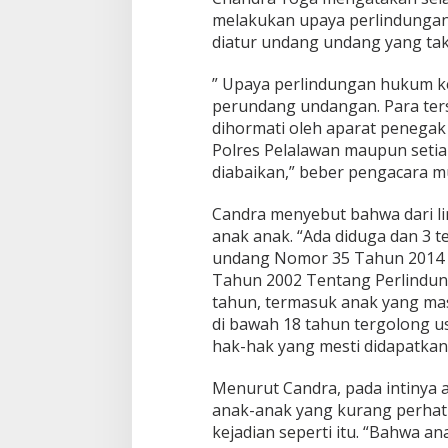
r
melakukan upaya perlindungan
a
Y
diatur undang undang yang tak
o
g
” Upaya perlindungan hukum k
a
perundang undangan. Para ters
:
dihormati oleh aparat penegak 
T
e
Polres Pelalawan maupun setia
r
diabaikan,” beber pengacara mu
s
a
Candra menyebut bahwa dari lim
n
anak anak. “Ada diduga dan 3 
g
k
undang Nomor 35 Tahun 2014 
a
Tahun 2002 Tentang Perlindun
A
tahun, termasuk anak yang ma
n
di bawah 18 tahun tergolong u
a
hak-hak yang mesti didapatkann
k
K
a
Menurut Candra, pada intinya a
r
anak-anak yang kurang perhati
e
kejadian seperti itu. “Bahwa an
n