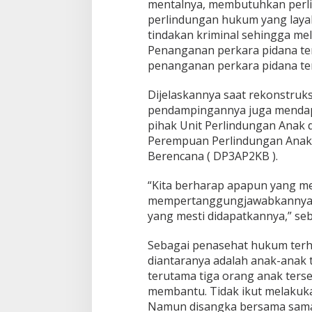
mentalnya, membutuhkan perl
a
T
perlindungan hukum yang laya
i
tindakan kriminal sehingga m
d
Penanganan perkara pidana te
a
penanganan perkara pidana te
k
K
e
Dijelaskannya saat rekonstruks
m
pendampingannya juga mendapa
a
pihak Unit Perlindungan Anak
t
Perempuan Perlindungan Anak
a
n
Berencana ( DP3AP2KB ).
g
a
“Kita berharap apapun yang me
n
mempertanggungjawabkannya.
n
yang mesti didapatkannya,” seb
y
a
Sebagai penasehat hukum terha
diantaranya adalah anak-anak
terutama tiga orang anak terseb
membantu. Tidak ikut melakuk
Namun disangka bersama sama,