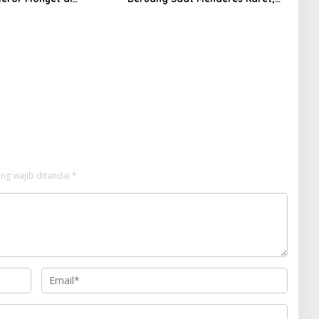
an, Keselamatan Warga
BBKSDA Riau Bergerak ke Lokasi
ritas
ng wajib ditandai
*