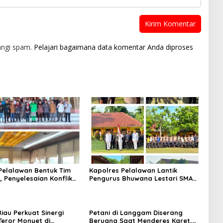
angi spam.
Pelajari bagaimana data komentar Anda diproses
elalawan Bentuk Tim
Kapolres Pelalawan Lantik
i, Penyelesaian Konflik
Pengurus Bhuwana Lestari SMAN
 Arara Abadi dan Warga
1 Pangkalan Kerinci, Cetak
h Masuki Babak Baru
Generasi Peduli Lingkungan dan
Berkarakter
iau Perkuat Sinergi
Petani di Langgam Diserang
Teror Monyet di
Beruang Saat Menderes Karet,