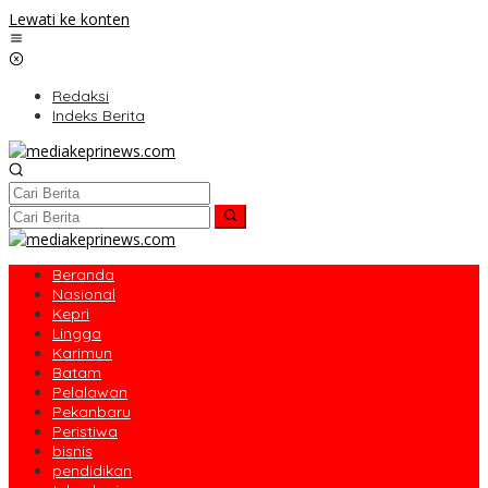
Lewati ke konten
Redaksi
Indeks Berita
Beranda
Nasional
Kepri
Lingga
Karimun
Batam
Pelalawan
Pekanbaru
Peristiwa
bisnis
pendidikan