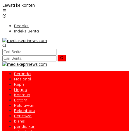
Lewati ke konten
Redaksi
Indeks Berita
Beranda
Nasional
Kepri
Lingga
Karimun
Batam
Pelalawan
Pekanbaru
Peristiwa
bisnis
pendidikan