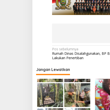
N
Pos sebelumnya
Rumah Dinas Disalahgunakan, BP 
a
Lakukan Penertiban
v
i
Jangan Lewatkan
g
a
s
i
p