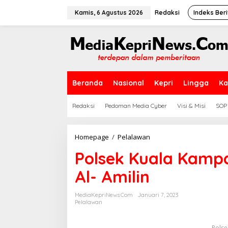
L
e
Kamis, 6 Agustus 2026
Redaksi
Indeks Beri
w
a
t
i
k
e
k
Beranda
Nasional
Kepri
Lingga
Ka
o
n
t
Redaksi
Pedoman Media Cyber
Visi & Misi
SOP
e
n
Homepage
/
Pelalawan
P
o
Polsek Kuala Kampa
l
s
Al- Amilin
e
k
K
MediaKepriNews.com
Januari 7, 2023
u
Pelalawan
a
l
Polse