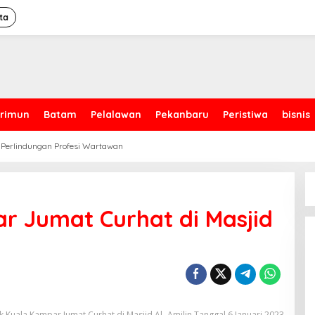
ta
rimun
Batam
Pelalawan
Pekanbaru
Peristiwa
bisnis
 Perlindungan Profesi Wartawan
r Jumat Curhat di Masjid
k Kuala Kampar Jumat Curhat di Masjid Al- Amilin,Tanggal 6 Januari 2023