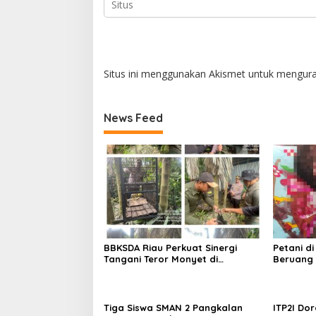
Situs ini menggunakan Akismet untuk mengur
News Feed
BBKSDA Riau Perkuat Sinergi
Petani d
Tangani Teror Monyet di
Beruang 
Tembilahan, Keselamatan Warga
BBKSDA R
Jadi Prioritas
Tiga Siswa SMAN 2 Pangkalan
ITP2I Dor