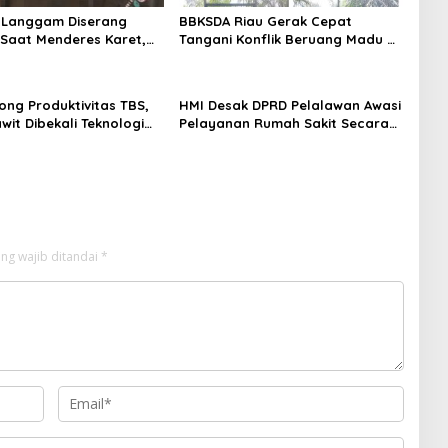
i Langgam Diserang
BBKSDA Riau Gerak Cepat
Saat Menderes Karet,
Tangani Konflik Beruang Madu di
iau Bergerak ke Lokasi
Pelalawan, Keselamatan Warga
Jadi Prioritas
ong Produktivitas TBS,
HMI Desak DPRD Pelalawan Awasi
wit Dibekali Teknologi
Pelayanan Rumah Sakit Secara
Serius
ng wajib ditandai
*