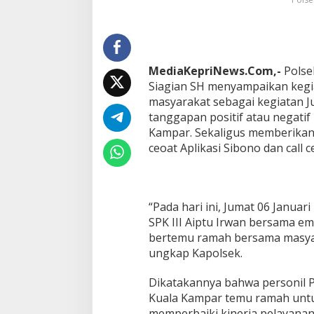
a
K
a
m
p
a
MediaKepriNews.Com,-
Polse
r
Siagian SH menyampaikan kegi
J
masyarakat sebagai kegiatan 
u
m
tanggapan positif atau negatif 
a
Kampar. Sekaligus memberikan
t
ceoat Aplikasi Sibono dan call c
C
u
r
h
a
“Pada hari ini, Jumat 06 Januar
t
SPK III Aiptu Irwan bersama e
d
bertemu ramah bersama masyara
i
ungkap Kapolsek.
M
a
s
Dikatakannya bahwa personil 
j
Kuala Kampar temu ramah untu
i
memperbaiki kinerja pelayana