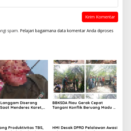
angi spam.
Pelajari bagaimana data komentar Anda diproses
i Langgam Diserang
BBKSDA Riau Gerak Cepat
Saat Menderes Karet,
Tangani Konflik Beruang Madu di
iau Bergerak ke Lokasi
Pelalawan, Keselamatan Warga
Jadi Prioritas
ong Produktivitas TBS,
HMI Desak DPRD Pelalawan Awasi