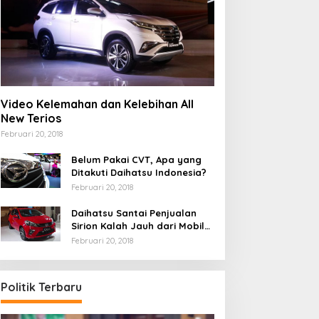
Video Kelemahan dan Kelebihan All
New Terios
Februari 20, 2018
Belum Pakai CVT, Apa yang
Ditakuti Daihatsu Indonesia?
Februari 20, 2018
Daihatsu Santai Penjualan
Sirion Kalah Jauh dari Mobil
LCGC
Februari 20, 2018
Politik Terbaru