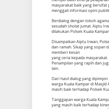
d
masyarakat baik yang bersifat p
A
l
menggali informasi opini publik 
-
A
Berdialog dengan tokoh agama
m
sesudah sholat jumat. Aiptu I
i
dilakukan Polsek Kuala Kampar 
l
i
n
Disampaikan Aiptu Irwan, Pols
dan ramah. Sikap yang sopan d
memberi kesan
yang ceria kepada masyarakat.
Penampilan yang rapih dan jug
lain.
Dari hasil dialog yang dipimpi
warga Kuala Kampar di Masjid 
masih baik terhadap Polsek Ku
Tanggapan warga Kuala Kampar
yang masih baik terhadap kine