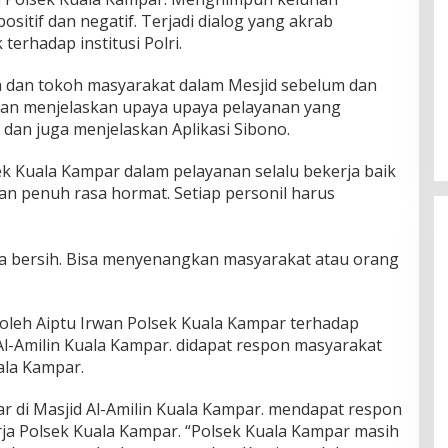
ositif dan negatif. Terjadi dialog yang akrab
terhadap institusi Polri.
Ini Dia Hubungan Partai Garuda
 dan tokoh masyarakat dalam Mesjid sebelum dan
dengan Gerindra
rwan menjelaskan upaya upaya pelayanan yang
Di Berita, Politik
|
Februari 19, 2018
dan juga menjelaskan Aplikasi Sibono.
ek Kuala Kampar dalam pelayanan selalu bekerja baik
an penuh rasa hormat. Setiap personil harus
a bersih. Bisa menyenangkan masyarakat atau orang
n oleh Aiptu Irwan Polsek Kuala Kampar terhadap
Al-Amilin Kuala Kampar. didapat respon masyarakat
ala Kampar.
 di Masjid Al-Amilin Kuala Kampar. mendapat respon
rja Polsek Kuala Kampar. “Polsek Kuala Kampar masih