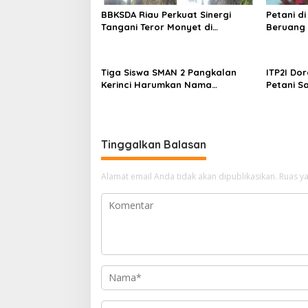
o
BBKSDA Riau Perkuat Sinergi
Petani d
s
Tangani Teror Monyet di
Beruang 
Tembilahan, Keselamatan Warga
BBKSDA R
Jadi Prioritas
Tiga Siswa SMAN 2 Pangkalan
ITP2I Dor
Kerinci Harumkan Nama
Petani Sa
Pelalawan di FLS3N Riau 2026,
Polen
Dua Melaju ke Tingkat Nasional
Tinggalkan Balasan
Alamat email Anda tidak akan dipublikasikan.
Ruas ya