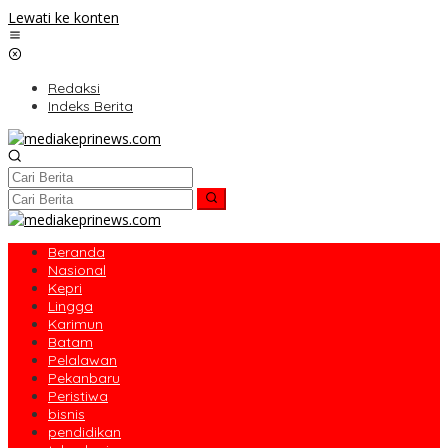
Lewati ke konten
Redaksi
Indeks Berita
Beranda
Nasional
Kepri
Lingga
Karimun
Batam
Pelalawan
Pekanbaru
Peristiwa
bisnis
pendidikan