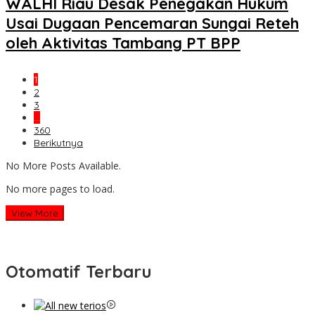
WALHI Riau Desak Penegakan Hukum
Usai Dugaan Pencemaran Sungai Reteh
oleh Aktivitas Tambang PT BPP
1
2
3
…
360
Berikutnya
No More Posts Available.
No more pages to load.
View More
Otomatif Terbaru