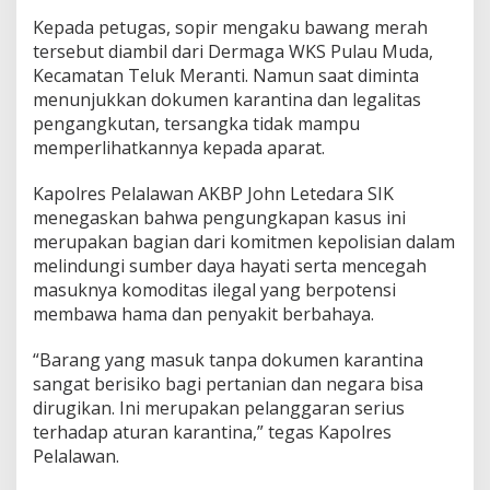
a
Kepada petugas, sopir mengaku bawang merah
n
tersebut diambil dari Dermaga WKS Pulau Muda,
g
Kecamatan Teluk Meranti. Namun saat diminta
I
l
menunjukkan dokumen karantina dan legalitas
e
pengangkutan, tersangka tidak mampu
g
memperlihatkannya kepada aparat.
a
l
Kapolres Pelalawan AKBP John Letedara SIK
,
D
menegaskan bahwa pengungkapan kasus ini
i
merupakan bagian dari komitmen kepolisian dalam
d
melindungi sumber daya hayati serta mencegah
u
masuknya komoditas ilegal yang berpotensi
g
a
membawa hama dan penyakit berbahaya.
M
a
“Barang yang masuk tanpa dokumen karantina
s
sangat berisiko bagi pertanian dan negara bisa
u
dirugikan. Ini merupakan pelanggaran serius
k
d
terhadap aturan karantina,” tegas Kapolres
a
Pelalawan.
r
i