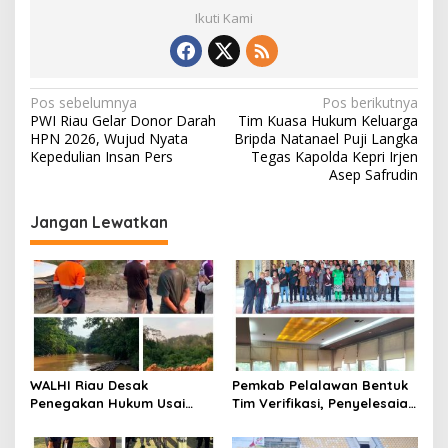
Ikuti Kami
N
Pos sebelumnya
Pos berikutnya
PWI Riau Gelar Donor Darah
Tim Kuasa Hukum Keluarga
a
HPN 2026, Wujud Nyata
Bripda Natanael Puji Langka
v
Kepedulian Insan Pers
Tegas Kapolda Kepri Irjen
Asep Safrudin
i
g
Jangan Lewatkan
a
s
i
p
o
s
WALHI Riau Desak
Pemkab Pelalawan Bentuk
Penegakan Hukum Usai
Tim Verifikasi, Penyelesaian
Dugaan Pencemaran
Konflik Lahan PT Arara
Sungai Reteh oleh Aktivitas
Abadi dan Warga Mak