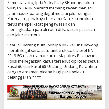
Sementara itu, Ipda Vicky Rizky SH mengatakan
L
wilayah Teluk Meranti memang rawan menjadi
u
a
jalur masuk barang ilegal melalui jalur sungai.
r
Karena itu, pihaknya bersama Satreskrim akan
N
terus memperketat pengawasan dan
e
meningkatkan patroli rutin di kawasan perairan
g
dan jalur distribusi.
e
r
i
Saat ini, barang bukti berupa 887 karung bawang
merah ilegal serta satu unit truk Colt Diesel BA
9913 EG telah diamankan di Mapolres Pelalawan.
Polisi menegaskan kasus tersebut diproses sesuai
Pasal 86 dan Pasal 88 Undang-Undang Karantina
dengan ancaman pidana bagi para pelaku
pelanggaran..****