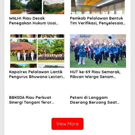
WALHI Riau Desak
Pemkab Pelalawan Bentuk
Penegakan Hukum Usai
Tim Verifikasi, Penyelesaian
Dugaan Pencemaran
Konflik Lahan PT Arara
Sungai Reteh oleh Aktivitas
Abadi dan Warga Mak
Tambang PT BPP
Teduh Masuki Babak Baru
Kapolres Pelalawan Lantik
HUT ke-69 Riau Semarak,
Pengurus Bhuwana Lestari
Ribuan Warga Senam
SMAN 1 Pangkalan Kerinci,
Massal, Tanam 2.500 Pohon
Cetak Generasi Peduli
dan Resmikan Kantor KONI
Lingkungan dan
Berkarakter
BBKSDA Riau Perkuat
Petani di Langgam
Sinergi Tangani Teror
Diserang Beruang Saat
Monyet di Tembilahan,
Menderes Karet, BBKSDA
Keselamatan Warga Jadi
Riau Bergerak ke Lokasi
Prioritas
View More