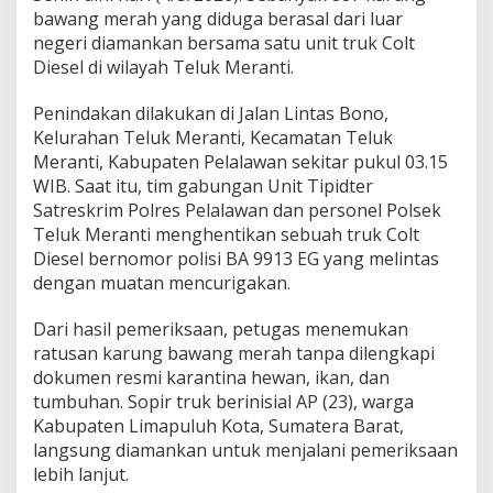
k
bawang merah yang diduga berasal dari luar
a
negeri diamankan bersama satu unit truk Colt
n
Diesel di wilayah Teluk Meranti.
P
e
Penindakan dilakukan di Jalan Lintas Bono,
n
g
Kelurahan Teluk Meranti, Kecamatan Teluk
i
Meranti, Kabupaten Pelalawan sekitar pukul 03.15
r
WIB. Saat itu, tim gabungan Unit Tipidter
i
Satreskrim Polres Pelalawan dan personel Polsek
m
a
Teluk Meranti menghentikan sebuah truk Colt
n
Diesel bernomor polisi BA 9913 EG yang melintas
8
dengan muatan mencurigakan.
8
7
Dari hasil pemeriksaan, petugas menemukan
K
a
ratusan karung bawang merah tanpa dilengkapi
r
dokumen resmi karantina hewan, ikan, dan
u
tumbuhan. Sopir truk berinisial AP (23), warga
n
Kabupaten Limapuluh Kota, Sumatera Barat,
g
langsung diamankan untuk menjalani pemeriksaan
B
a
lebih lanjut.
w