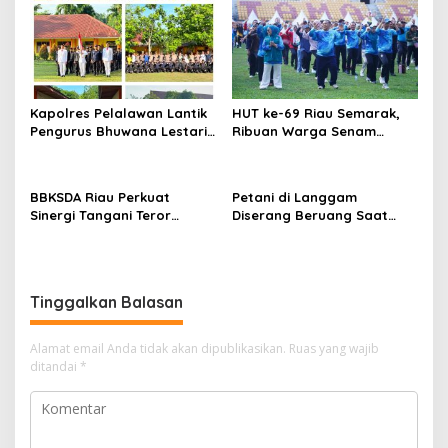
Tambang PT BPP
Teduh Masuki Babak Baru
Kapolres Pelalawan Lantik
HUT ke-69 Riau Semarak,
Pengurus Bhuwana Lestari
Ribuan Warga Senam
SMAN 1 Pangkalan Kerinci,
Massal, Tanam 2.500 Pohon
Cetak Generasi Peduli
dan Resmikan Kantor KONI
Lingkungan dan
BBKSDA Riau Perkuat
Petani di Langgam
Berkarakter
Sinergi Tangani Teror
Diserang Beruang Saat
Monyet di Tembilahan,
Menderes Karet, BBKSDA
Keselamatan Warga Jadi
Riau Bergerak ke Lokasi
Prioritas
Tinggalkan Balasan
Alamat email Anda tidak akan dipublikasikan.
Ruas yang wajib
ditandai
*