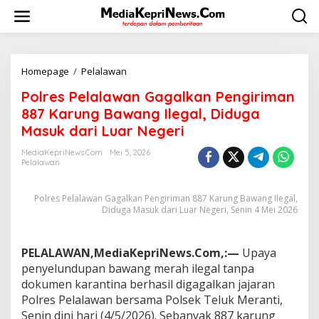
L
e
w
a
t
i
Homepage
/
Pelalawan
P
k
o
Polres Pelalawan Gagalkan Pengiriman
e
l
k
r
887 Karung Bawang Ilegal, Diduga
o
e
Masuk dari Luar Negeri
n
s
t
P
MediaKepriNews.com
Mei 5, 2026
e
e
Pelalawan
n
l
a
Polres Pelalawan Gagalkan Pengiriman 887 Karung Bawang Ilegal,
l
Diduga Masuk dari Luar Negeri, Senin 4 Mei 2026
a
w
a
n
PELALAWAN,MediaKepriNews.Com,:—
Upaya
G
penyelundupan bawang merah ilegal tanpa
a
dokumen karantina berhasil digagalkan jajaran
g
Polres Pelalawan bersama Polsek Teluk Meranti,
a
Senin dini hari (4/5/2026). Sebanyak 887 karung
l