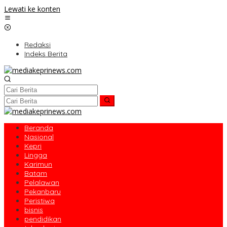
Lewati ke konten
Redaksi
Indeks Berita
Beranda
Nasional
Kepri
Lingga
Karimun
Batam
Pelalawan
Pekanbaru
Peristiwa
bisnis
pendidikan