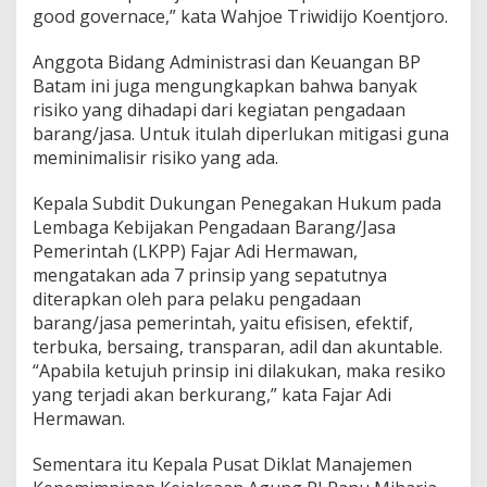
good governace,” kata Wahjoe Triwidijo Koentjoro.
n
g
a
Anggota Bidang Administrasi dan Keuangan BP
d
Batam ini juga mengungkapkan bahwa banyak
a
risiko yang dihadapi dari kegiatan pengadaan
a
barang/jasa. Untuk itulah diperlukan mitigasi guna
n
B
meminimalisir risiko yang ada.
a
r
Kepala Subdit Dukungan Penegakan Hukum pada
a
Lembaga Kebijakan Pengadaan Barang/Jasa
n
Pemerintah (LKPP) Fajar Adi Hermawan,
g
/
mengatakan ada 7 prinsip yang sepatutnya
J
diterapkan oleh para pelaku pengadaan
a
barang/jasa pemerintah, yaitu efisisen, efektif,
s
terbuka, bersaing, transparan, adil dan akuntable.
a
“Apabila ketujuh prinsip ini dilakukan, maka resiko
yang terjadi akan berkurang,” kata Fajar Adi
Hermawan.
Sementara itu Kepala Pusat Diklat Manajemen