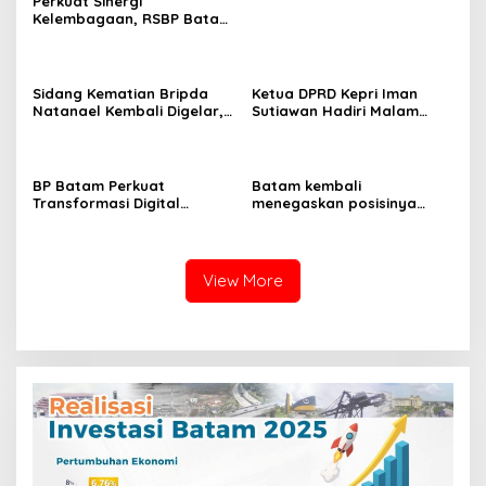
Perkuat Sinergi
Kelembagaan, RSBP Batam
dan BPOM Pastikan
Pelayanan dan
Ketersediaan Obat Aman
Sidang Kematian Bripda
Ketua DPRD Kepri Iman
Natanael Kembali Digelar,
Sutiawan Hadiri Malam
PN Batam Dijaga Ketat
Cinta Rasul Cinta Negeri,
Pihak Kepolisian
Perkuat Ukhuwah dan
Semangat Persatuan
BP Batam Perkuat
Batam kembali
Transformasi Digital
menegaskan posisinya
melalui Pengembangan
sebagai salah satu daerah
Super Apps
unggulan untuk investasi di
Indonesia
View More