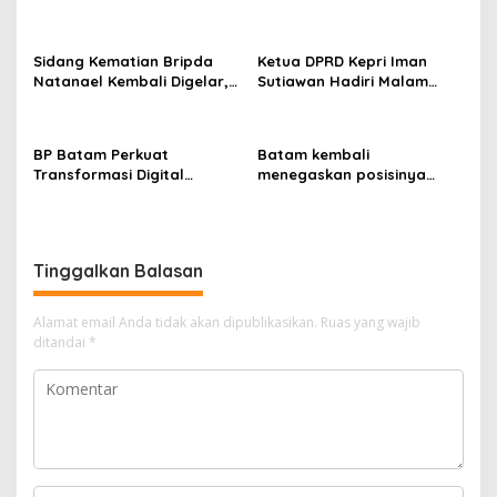
dan BPOM Pastikan
Pelayanan dan
Ketersediaan Obat Aman
Sidang Kematian Bripda
Ketua DPRD Kepri Iman
Natanael Kembali Digelar,
Sutiawan Hadiri Malam
PN Batam Dijaga Ketat
Cinta Rasul Cinta Negeri,
Pihak Kepolisian
Perkuat Ukhuwah dan
Semangat Persatuan
BP Batam Perkuat
Batam kembali
Transformasi Digital
menegaskan posisinya
melalui Pengembangan
sebagai salah satu daerah
Super Apps
unggulan untuk investasi di
Indonesia
Tinggalkan Balasan
Alamat email Anda tidak akan dipublikasikan.
Ruas yang wajib
ditandai
*