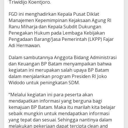
Triwidijo Koentjoro.
i
t
FGD ini menghadirkan Kepala Pusat Diklat
i
g
Manajemen Kepemimpinan Kejaksaan Agung RI
a
Ranu Miharja dan Kepala Subdit Dukungan
s
Penegakan Hukum pada Lembaga Kebijakan
i
Pengadaan Barang/Jasa Pemerintah (LKPP) Fajar
R
i
Adi Hermawan.
s
i
Dalam sambutannya Anggota Bidang Administrasi
k
dan Keuangan BP Batam menyampaikan bahwa
o
kegiatan ini merupakan salah upaya BP Batam
b
a
dalam menjalankan program Presiden RI Joko
g
Widodo untuk peningkatan SDM.
i
P
“Melalui kegiatan ini para peserta akan
e
mendapatkan informasi yang berguna bagi
l
a
kemajuan BP Batam. Maka itu marilah kita belajar
k
sebaik mungkin untuk mendapatkan informasi
u
yang tepat dan sesuai. Sehingga nantinya dalam
P
melakukan pekerjaan dapat tercipta clean and
e