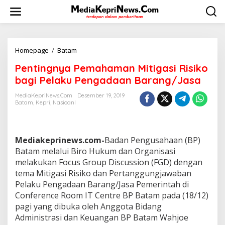
L
e
w
a
t
i
Homepage
/
Batam
P
k
e
Pentingnya Pemahaman Mitigasi Risiko
e
n
k
t
bagi Pelaku Pengadaan Barang/Jasa
o
i
n
n
MediaKepriNews.com
Desember 19, 2019
t
Batam
,
Kepri
,
Nasioanl
g
e
n
n
y
a
Mediakeprinews.com-
Badan Pengusahaan (BP)
P
e
Batam melalui Biro Hukum dan Organisasi
m
melakukan Focus Group Discussion (FGD) dengan
a
tema Mitigasi Risiko dan Pertanggungjawaban
h
Pelaku Pengadaan Barang/Jasa Pemerintah di
a
Conference Room IT Centre BP Batam pada (18/12)
m
a
pagi yang dibuka oleh Anggota Bidang
n
Administrasi dan Keuangan BP Batam Wahjoe
M