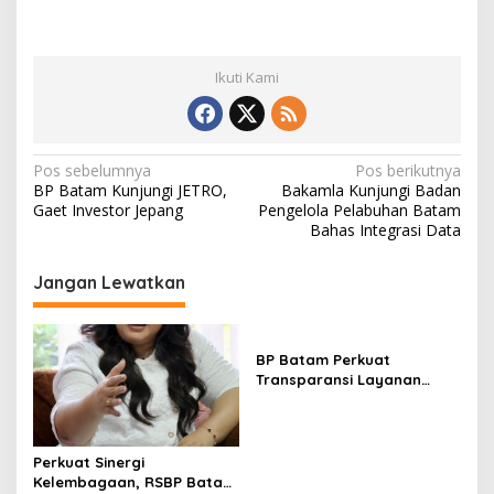
Ikuti Kami
N
Pos sebelumnya
Pos berikutnya
BP Batam Kunjungi JETRO,
Bakamla Kunjungi Badan
a
Gaet Investor Jepang
Pengelola Pelabuhan Batam
v
Bahas Integrasi Data
i
Jangan Lewatkan
g
a
s
BP Batam Perkuat
Transparansi Layanan
i
Pertanahan, Alokasi Tanah
p
Reguler Segera Hadir
Melalui LMS
o
Perkuat Sinergi
s
Kelembagaan, RSBP Batam