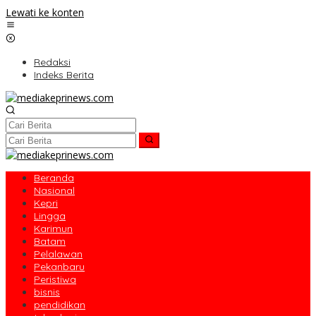
Lewati ke konten
Redaksi
Indeks Berita
Beranda
Nasional
Kepri
Lingga
Karimun
Batam
Pelalawan
Pekanbaru
Peristiwa
bisnis
pendidikan