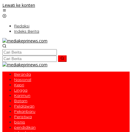
Lewati ke konten
Redaksi
Indeks Berita
Beranda
Nasional
Kepri
Lingga
Karimun
Batam
Pelalawan
Pekanbaru
Peristiwa
bisnis
pendidikan