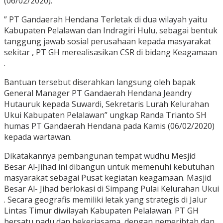
(06/02/2020).
” PT Gandaerah Hendana Terletak di dua wilayah yaitu
Kabupaten Pelalawan dan Indragiri Hulu, sebagai bentuk
tanggung jawab sosial perusahaan kepada masyarakat
sekitar , PT GH merealisasikan CSR di bidang Keagamaan
.
Bantuan tersebut diserahkan langsung oleh bapak
General Manager PT Gandaerah Hendana Jeandry
Hutauruk kepada Suwardi, Sekretaris Lurah Kelurahan
Ukui Kabupaten Pelalawan” ungkap Randa Trianto SH
humas PT Gandaerah Hendana pada Kamis (06/02/2020)
kepada wartawan.
Dikatakannya pembangunan tempat wudhu Mesjid
Besar Al-Jihad ini dibangun untuk memenuhi kebutuhan
masyarakat sebagai Pusat kegiatan keagamaan. Masjid
Besar Al- Jihad berlokasi di Simpang Pulai Kelurahan Ukui
. Secara geografis memiliki letak yang strategis di Jalur
Lintas Timur diwilayah Kabupaten Pelalawan. PT GH
bersatu padu dan bekerjasama, dengan pemeribtah dan