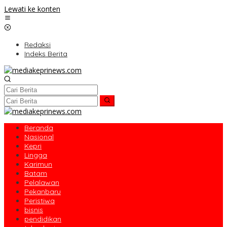
Lewati ke konten
Redaksi
Indeks Berita
Beranda
Nasional
Kepri
Lingga
Karimun
Batam
Pelalawan
Pekanbaru
Peristiwa
bisnis
pendidikan