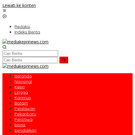
Lewati ke konten
Redaksi
Indeks Berita
Beranda
Nasional
Kepri
Lingga
Karimun
Batam
Pelalawan
Pekanbaru
Peristiwa
bisnis
pendidikan