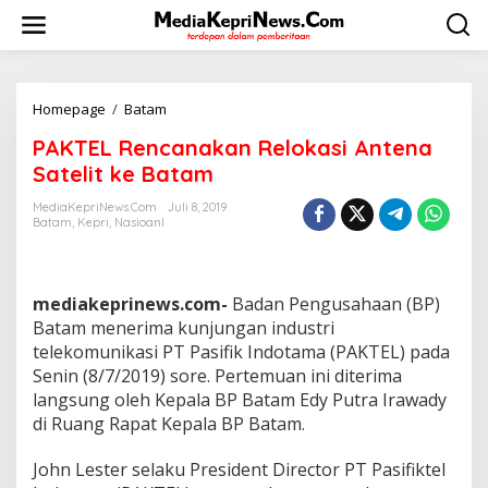
L
e
w
a
t
i
Homepage
/
Batam
P
k
A
PAKTEL Rencanakan Relokasi Antena
e
K
k
T
Satelit ke Batam
o
E
n
L
MediaKepriNews.com
Juli 8, 2019
t
Batam
,
Kepri
,
Nasioanl
R
e
e
n
n
c
mediakeprinews.com-
Badan Pengusahaan (BP)
a
n
Batam menerima kunjungan industri
a
telekomunikasi PT Pasifik Indotama (PAKTEL) pada
k
Senin (8/7/2019) sore. Pertemuan ini diterima
a
langsung oleh Kepala BP Batam Edy Putra Irawady
n
di Ruang Rapat Kepala BP Batam.
R
e
l
John Lester selaku President Director PT Pasifiktel
o