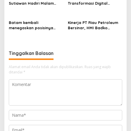
Sutiawan Hadiri Malam
Transformasi Digital
Cinta Rasul Cinta Negeri,
melalui Pengembangan
Perkuat Ukhuwah dan
Super Apps
Semangat Persatuan
Batam kembali
Kinerja PT Riau Petroleum
menegaskan posisinya
Bersinar, HMI Badko
sebagai salah satu daerah
Sumbagteng Apresiasi Tata
unggulan untuk investasi di
Kelola Transparan dan
Indonesia
Profesional
Tinggalkan Balasan
Alamat email Anda tidak akan dipublikasikan.
Ruas yang wajib
ditandai
*