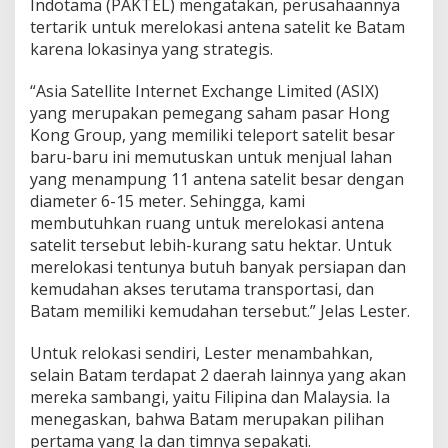
Indotama (PAKTEL) mengatakan, perusahaannya
k
tertarik untuk merelokasi antena satelit ke Batam
a
karena lokasinya yang strategis.
s
i
A
“Asia Satellite Internet Exchange Limited (ASIX)
n
yang merupakan pemegang saham pasar Hong
t
Kong Group, yang memiliki teleport satelit besar
e
baru-baru ini memutuskan untuk menjual lahan
n
a
yang menampung 11 antena satelit besar dengan
S
diameter 6-15 meter. Sehingga, kami
a
membutuhkan ruang untuk merelokasi antena
t
satelit tersebut lebih-kurang satu hektar. Untuk
e
l
merelokasi tentunya butuh banyak persiapan dan
i
kemudahan akses terutama transportasi, dan
t
Batam memiliki kemudahan tersebut.” Jelas Lester.
k
e
Untuk relokasi sendiri, Lester menambahkan,
B
a
selain Batam terdapat 2 daerah lainnya yang akan
t
mereka sambangi, yaitu Filipina dan Malaysia. Ia
a
menegaskan, bahwa Batam merupakan pilihan
m
pertama yang Ia dan timnya sepakati.