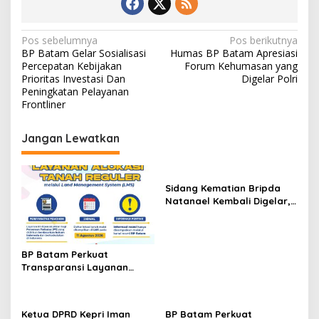
N
Pos sebelumnya
Pos berikutnya
BP Batam Gelar Sosialisasi
Humas BP Batam Apresiasi
a
Percepatan Kebijakan
Forum Kehumasan yang
v
Prioritas Investasi Dan
Digelar Polri
Peningkatan Pelayanan
i
Frontliner
g
Jangan Lewatkan
a
s
i
Sidang Kematian Bripda
p
Natanael Kembali Digelar,
PN Batam Dijaga Ketat
o
Pihak Kepolisian
s
BP Batam Perkuat
Transparansi Layanan
Pertanahan, Alokasi Tanah
Reguler Segera Hadir
Melalui LMS
Ketua DPRD Kepri Iman
BP Batam Perkuat