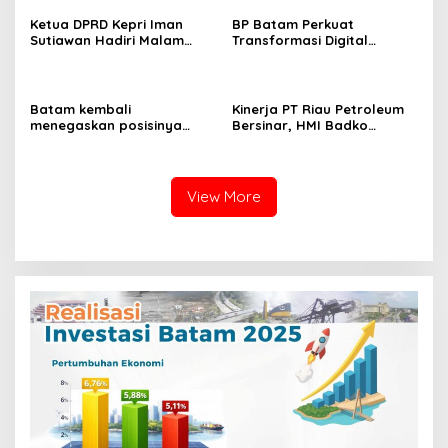
Melalui LMS
Ketua DPRD Kepri Iman
BP Batam Perkuat
Sutiawan Hadiri Malam
Transformasi Digital
Cinta Rasul Cinta Negeri,
melalui Pengembangan
Perkuat Ukhuwah dan
Super Apps
Semangat Persatuan
Batam kembali
Kinerja PT Riau Petroleum
menegaskan posisinya
Bersinar, HMI Badko
sebagai salah satu daerah
Sumbagteng Apresiasi Tata
unggulan untuk investasi di
Kelola Transparan dan
Indonesia
Profesional
View More