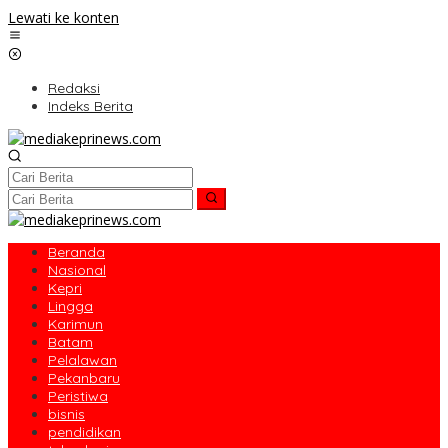
Lewati ke konten
Redaksi
Indeks Berita
Beranda
Nasional
Kepri
Lingga
Karimun
Batam
Pelalawan
Pekanbaru
Peristiwa
bisnis
pendidikan