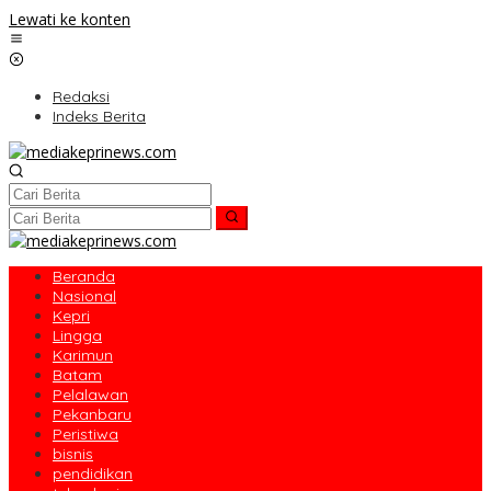
Lewati ke konten
Redaksi
Indeks Berita
Beranda
Nasional
Kepri
Lingga
Karimun
Batam
Pelalawan
Pekanbaru
Peristiwa
bisnis
pendidikan