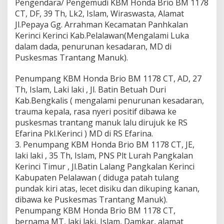
Pengendara/ Pengemudi KBM Honda Brio BM 1178
CT, DF, 39 Th, Lk2, Islam, Wiraswasta, Alamat
Jl.Pepaya Gg. Arrahman Kecamatan Panhkalan
Kerinci Kerinci Kab.Pelalawan(Mengalami Luka
dalam dada, penurunan kesadaran, MD di
Puskesmas Trantang Manuk).
Penumpang KBM Honda Brio BM 1178 CT, AD, 27
Th, Islam, Laki laki , Jl. Batin Betuah Duri
Kab.Bengkalis ( mengalami penurunan kesadaran,
trauma kepala, rasa nyeri positif dibawa ke
puskesmas trantang manuk lalu dirujuk ke RS
Efarina Pkl.Kerinci ) MD di RS Efarina.
3. Penumpang KBM Honda Brio BM 1178 CT, JE,
laki laki , 35 Th, Islam, PNS Plt Lurah Pangkalan
Kerinci Timur , Jl.Batin Lalang Pangkalan Kerinci
Kabupaten Pelalawan ( diduga patah tulang
pundak kiri atas, lecet disiku dan dikuping kanan,
dibawa ke Puskesmas Trantang Manuk).
Penumpang KBM Honda Brio BM 1178 CT,
bernama MT, laki laki, Islam, Damkar, alamat