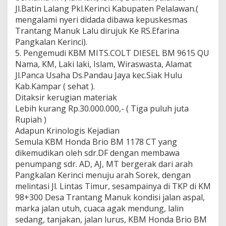
Jl.Batin Lalang Pkl.Kerinci Kabupaten Pelalawan.(
mengalami nyeri didada dibawa kepuskesmas
Trantang Manuk Lalu dirujuk Ke RS.Efarina
Pangkalan Kerinci).
5. Pengemudi KBM MITS.COLT DIESEL BM 9615 QU
Nama, KM, Laki laki, Islam, Wiraswasta, Alamat
Jl.Panca Usaha Ds.Pandau Jaya kec.Siak Hulu
Kab.Kampar ( sehat ).
Ditaksir kerugian materiak
Lebih kurang Rp.30.000.000,- ( Tiga puluh juta
Rupiah )
Adapun Krinologis Kejadian
Semula KBM Honda Brio BM 1178 CT yang
dikemudikan oleh sdr.DF dengan membawa
penumpang sdr. AD, AJ, MT bergerak dari arah
Pangkalan Kerinci menuju arah Sorek, dengan
melintasi Jl. Lintas Timur, sesampainya di TKP di KM
98+300 Desa Trantang Manuk kondisi jalan aspal,
marka jalan utuh, cuaca agak mendung, lalin
sedang, tanjakan, jalan lurus, KBM Honda Brio BM