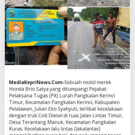
a
B
r
i
o
d
a
n
C
o
l
t
D
i
e
MediaKepriNews.Com-
Sebuah mobil merek
s
Honda Brio Satya yang ditumpangi Pejabat
e
Pelaksana Tugas (Plt) Lurah Pangkalan Kerinci
l
D
Timur, Kecamatan Pangkalan Kerinci, Kabupaten
i
Pelalawan, Julian Eko Syahyuti, terlibat kecelakaan
J
dengan truk Colt Diesel di ruas Jalan Lintas Timur,
a
Desa Terantang Manuk, Kecamatan Pangkalan
l
Kuras. Kecelakaan lalu lintas (lakalantas)
i
n