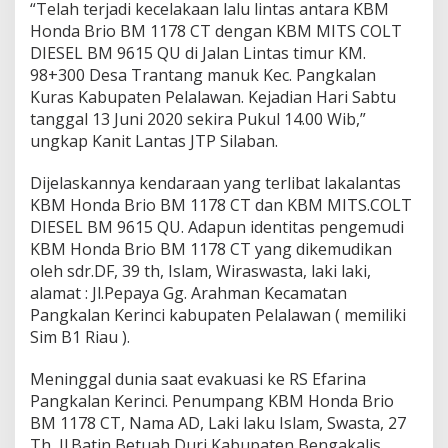
“Telah terjadi kecelakaan lalu lintas antara KBM
s
Honda Brio BM 1178 CT dengan KBM MITS COLT
3
DIESEL BM 9615 QU di Jalan Lintas timur KM.
L
u
98+300 Desa Trantang manuk Kec. Pangkalan
k
Kuras Kabupaten Pelalawan. Kejadian Hari Sabtu
a
tanggal 13 Juni 2020 sekira Pukul 14.00 Wib,”
L
ungkap Kanit Lantas JTP Silaban.
u
k
a
Dijelaskannya kendaraan yang terlibat lakalantas
KBM Honda Brio BM 1178 CT dan KBM MITS.COLT
DIESEL BM 9615 QU. Adapun identitas pengemudi
KBM Honda Brio BM 1178 CT yang dikemudikan
oleh sdr.DF, 39 th, Islam, Wiraswasta, laki laki,
alamat : Jl.Pepaya Gg. Arahman Kecamatan
Pangkalan Kerinci kabupaten Pelalawan ( memiliki
Sim B1 Riau ).
Meninggal dunia saat evakuasi ke RS Efarina
Pangkalan Kerinci. Penumpang KBM Honda Brio
BM 1178 CT, Nama AD, Laki laku Islam, Swasta, 27
Th, Jl.Batin Betuah Duri Kabupaten Bengakalis.