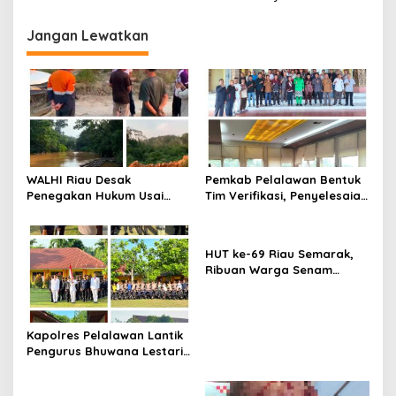
i
Jangan Lewatkan
g
a
s
i
p
o
WALHI Riau Desak
Pemkab Pelalawan Bentuk
s
Penegakan Hukum Usai
Tim Verifikasi, Penyelesaian
Dugaan Pencemaran
Konflik Lahan PT Arara
Sungai Reteh oleh Aktivitas
Abadi dan Warga Mak
Tambang PT BPP
Teduh Masuki Babak Baru
HUT ke-69 Riau Semarak,
Ribuan Warga Senam
Massal, Tanam 2.500 Pohon
dan Resmikan Kantor KONI
Kapolres Pelalawan Lantik
Pengurus Bhuwana Lestari
SMAN 1 Pangkalan Kerinci,
Cetak Generasi Peduli