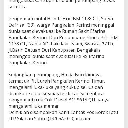
mengakibatkan supir brio dan penumpang tewas
t
seketika.
i
m
Pengemudi mobil Honda Brio BM 1178 CT, Satya
D
Dafrizal (39), warga Pangkalan Kerinci meninggal
e
s
dunia saat dievakuasi ke Rumah Sakit Efarina,
a
Pangkalan Kerinci. Dan Penumpang Hinda Brio BM
T
1178 CT, Nama AD, Laki laki, Islam, Swasta, 27Th,
r
Jl.Batin Betuah Duri Kabupaten Bengakalis
a
n
meninggal dunia saat evakuasi ke RS Efarina
t
Pangkalan Kerinci.
a
n
Sedangkan penumpang Hinda Brio lainnya,
g
termasuk Plt Lurah Pangkalan Kerinci Timur,
M
a
mengalami luka-luka yang cukup serius dan
n
dilarikan ke puskesmas terdekat. Sementara
u
pengemudi truk Colt Diesel BM 9615 QU hanya
k
mengalami luka memar.
2
Demikian disampaikan Kanit Lantas Pos Sorek Iptu
T
e
JTP Silaban Sabtu (13/06/2020) malam.
w
a