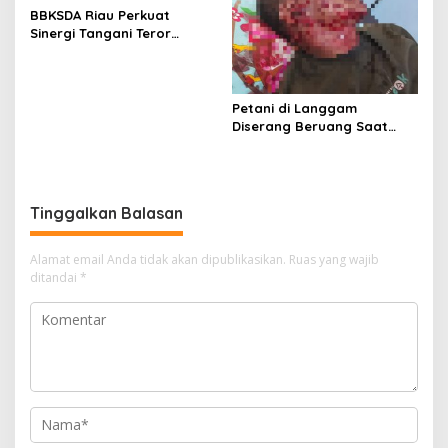
Lingkungan dan
BBKSDA Riau Perkuat
Berkarakter
Sinergi Tangani Teror
Monyet di Tembilahan,
Keselamatan Warga Jadi
Prioritas
Petani di Langgam
Diserang Beruang Saat
Menderes Karet, BBKSDA
Riau Bergerak ke Lokasi
Tinggalkan Balasan
Alamat email Anda tidak akan dipublikasikan.
Ruas yang wajib
ditandai
*