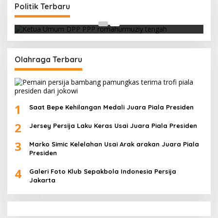
Yasin
Politik Terbaru
Di Berita, Politik
|
Februari 19, 2018
Olahraga Terbaru
1
Saat Bepe Kehilangan Medali Juara Piala Presiden
2
Jersey Persija Laku Keras Usai Juara Piala Presiden
3
Marko Simic Kelelahan Usai Arak arakan Juara Piala
Presiden
4
Galeri Foto Klub Sepakbola Indonesia Persija
Jakarta