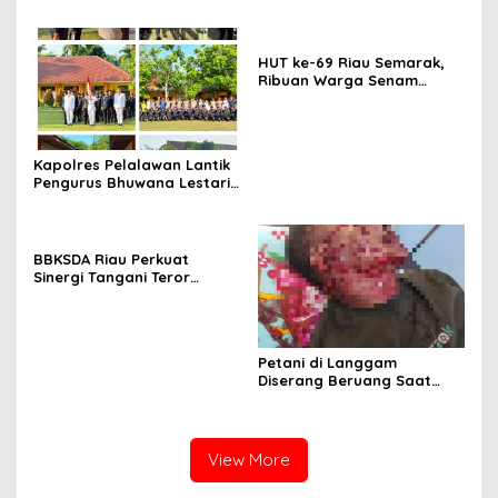
Dugaan Pencemaran
Konflik Lahan PT Arara
Sungai Reteh oleh Aktivitas
Abadi dan Warga Mak
Tambang PT BPP
Teduh Masuki Babak Baru
HUT ke-69 Riau Semarak,
Ribuan Warga Senam
Massal, Tanam 2.500 Pohon
dan Resmikan Kantor KONI
Kapolres Pelalawan Lantik
Pengurus Bhuwana Lestari
SMAN 1 Pangkalan Kerinci,
Cetak Generasi Peduli
Lingkungan dan
Berkarakter
BBKSDA Riau Perkuat
Sinergi Tangani Teror
Monyet di Tembilahan,
Keselamatan Warga Jadi
Prioritas
Petani di Langgam
Diserang Beruang Saat
Menderes Karet, BBKSDA
Riau Bergerak ke Lokasi
View More