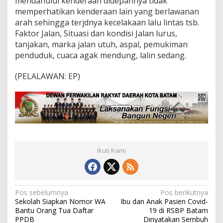
mendahului kenderaan didepannya tidak
memperhatikan kenderaan lain yang berlawanan
arah sehingga terjdnya kecelakaan lalu lintas tsb.
Faktor Jalan, Situasi dan kondisi Jalan lurus,
tanjakan, marka jalan utuh, aspal, pemukiman
penduduk, cuaca agak mendung, lalin sedang.
(PELALAWAN: EP)
Ikuti Kami
N
Pos sebelumnya
Pos berikutnya
Sekolah Siapkan Nomor WA
Ibu dan Anak Pasien Covid-
a
Bantu Orang Tua Daftar
19 di RSBP Batam
v
PPDB
Dinyatakan Sembuh