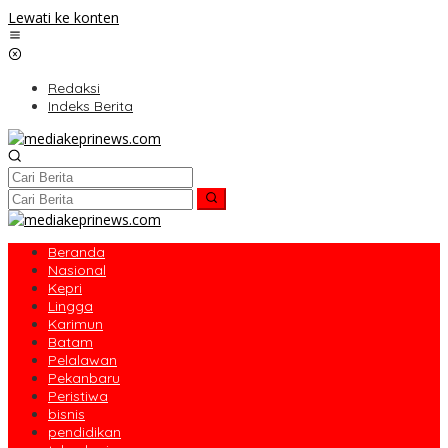
Lewati ke konten
Redaksi
Indeks Berita
Beranda
Nasional
Kepri
Lingga
Karimun
Batam
Pelalawan
Pekanbaru
Peristiwa
bisnis
pendidikan