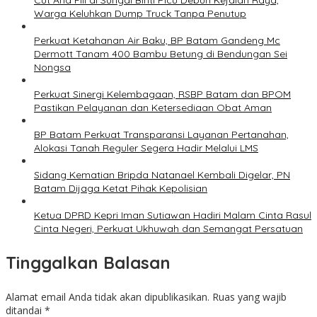
Cut And Fill di Sungai Binti Picu Debuh Kejalan Raya,
Warga Keluhkan Dump Truck Tanpa Penutup
Perkuat Ketahanan Air Baku, BP Batam Gandeng Mc
Dermott Tanam 400 Bambu Betung di Bendungan Sei
Nongsa
Perkuat Sinergi Kelembagaan, RSBP Batam dan BPOM
Pastikan Pelayanan dan Ketersediaan Obat Aman
BP Batam Perkuat Transparansi Layanan Pertanahan,
Alokasi Tanah Reguler Segera Hadir Melalui LMS
Sidang Kematian Bripda Natanael Kembali Digelar, PN
Batam Dijaga Ketat Pihak Kepolisian
Ketua DPRD Kepri Iman Sutiawan Hadiri Malam Cinta Rasul
Cinta Negeri, Perkuat Ukhuwah dan Semangat Persatuan
Tinggalkan Balasan
Alamat email Anda tidak akan dipublikasikan.
Ruas yang wajib
ditandai
*