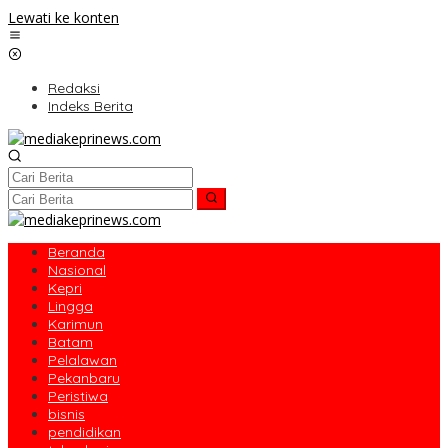
Lewati ke konten
Redaksi
Indeks Berita
Beranda
Nasional
Kepri
Lingga
Karimun
Batam
Pelalawan
Pekanbaru
Peristiwa
bisnis
pendidikan